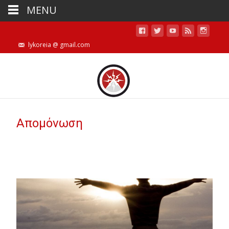
MENU
lykoreia @ gmail.com
Απομόνωση