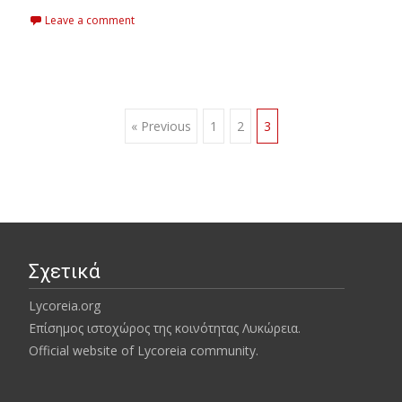
Leave a comment
Posts
« Previous
1
2
3
navigation
Σχετικά
Lycoreia.org
Επίσημος ιστοχώρος της κοινότητας Λυκώρεια.
Official website of Lycoreia community.