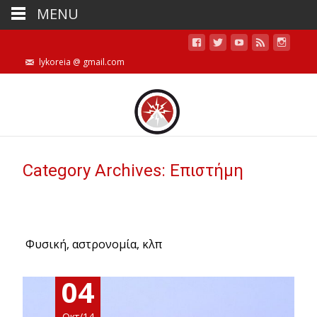
MENU
lykoreia @ gmail.com
Category Archives: Επιστήμη
Φυσική, αστρονομία, κλπ
04
Οκτ/14