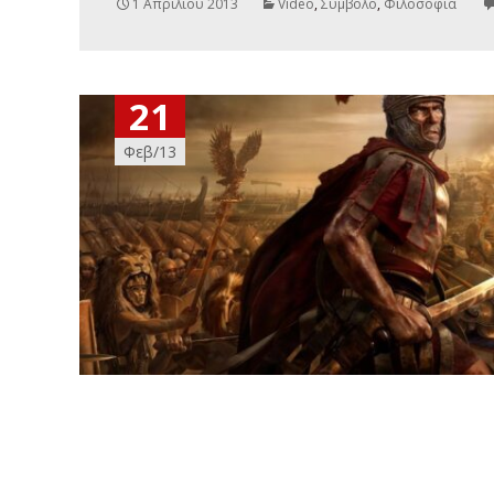
1 Απριλίου 2013
Video
,
Σύμβολο
,
Φιλοσοφία
21
Φεβ/13