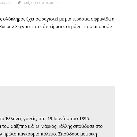
οσοφία
front
,
προσανατολισμοί
 ολόκληρος έχει σφραγιστεί με μία τεράστια σφραγίδα η
Και μην ξεχνάτε ποτέ ότι είμαστε οι μόνοι που μπορούν
ό Έλληνες γονείς, στις 19 Ιουνίου του 1895.
γα του Σαίξπηρ κ.ά. Ο Μάρκος Πάλλης σπούδασε στο
τον πρώτο παγκόσμιο πόλεμο. Σπούδασε μουσική