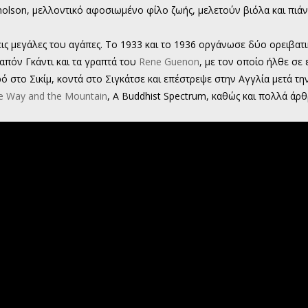
icholson, μελλοντικό αφοσιωμένο φίλο ζωής, μελετούν βιόλα και πι
ρεις μεγάλες του αγάπες. Το 1933 και το 1936 οργάνωσε δύο ορειβατ
απόν Γκάντι και τα γραπτά του
Rene Guenon
, με τον οποίο ήλθε σε
στο Σικίμ, κοντά στο Σιγκάτσε και επέστρεψε στην Αγγλία μετά την 
e Way and the Mountain
, A Buddhist Spectrum, καθώς και πολλά άρ