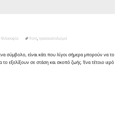
,
Φιλοσοφία
front
,
προσανατολισμοί
 ένα σύμβολο, είναι κάτι που λίγοι σήμερα μπορούν να το
α το εξελίξουν σε στάση και σκοπό ζωής. Ένα τέτοιο ιερό