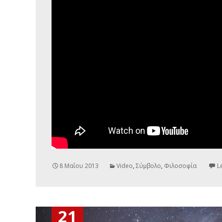
8 Μαΐου 2013
Video
,
Σύμβολο
,
Φιλοσοφία
L
21