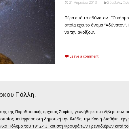
21 Απριλίου 2013
Σύμβολο
,
Φιλ
Πέρα από το αδύνατον. “Ο κόσμος
οποία έχει το όνομα “Αδύνατον”. 
να την ανοίξουν
Read More…
Leave a comment
ρκου Πάλλη.
ιστής της Παραδοσιακής αρχαίας Σοφίας, γεννήθηκε στο Λίβερπουλ απ
οποίος μετέφρασε στη δημοτική την Ιλιάδα, την Καινή Διαθήκη, έρ
νικό Πόλεμο του 1912-13, και στη Φρουρά των Γρεναδιέρων κατά 