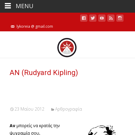
MENU
lykoreia @ gmail.com
AN (Rudyard Kipling)
23 Μαΐου 2012
Αρθρογραφία
Αν
μπορείς να κρατάς την
ψυχραιμία σου,