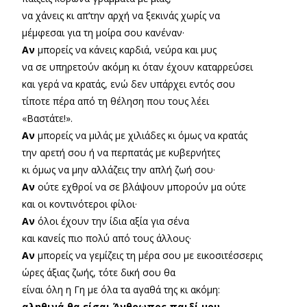
να χάνεις κι απ’την αρχή να ξεκινάς χωρίς να
μέμφεσαι για τη μοίρα σου κανέναν·
Αν
μπορείς να κάνεις καρδιά, νεύρα και μυς
να σε υπηρετούν ακόμη κι όταν έχουν καταρρεύσει
και γερά να κρατάς, ενώ δεν υπάρχει εντός σου
τίποτε πέρα από τη θέληση που τους λέει
«Βαστάτε!».
Αν
μπορείς να μιλάς με χιλιάδες κι όμως να κρατάς
την αρετή σου ή να περπατάς με κυβερνήτες
κι όμως να μην αλλάζεις την απλή ζωή σου·
Αν
ούτε εχθροί να σε βλάψουν μπορούν μα ούτε
και οι κοντινότεροι φίλοι·
Αν
όλοι έχουν την ίδια αξία για σένα
και κανείς πιο πολύ από τους άλλους·
Αν
μπορείς να γεμίζεις τη μέρα σου με εικοσιτέσσερις
ώρες άξιας ζωής, τότε δική σου θα
είναι όλη η Γη με όλα τα αγαθά της κι ακόμη:
αληθινά θα είσαι Άνθρωπος παιδί μου.