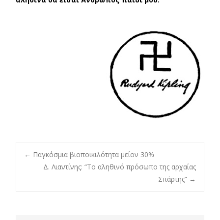
Post
←
Παγκόσμια βιοποικιλότητα μείον 30%
Δ. Λιαντίνης: “Το αληθινό πρόσωπο της αρχαίας
Σπάρτης”
→
navigation