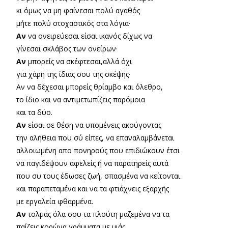
κι όμως να μη φαίνεσαι πολύ αγαθός
μήτε πολύ στοχαστικός στα λόγια·
Αν
να ονειρεύεσαι είσαι ικανός δίχως να
γίνεσαι σκλάβος των ονείρων·
Αν
μπορείς να σκέφτεσαι,αλλά όχι
για χάρη της ίδιας σου της σκέψης·
Αν να δέχεσαι μπορείς θρίαμβο και όλεθρο,
το ίδιο και να αντιμετωπίζεις παρόμοια
και τα δύο.
Αν
είσαι σε θέση να υπομένεις ακούγοντας
την αλήθεια που σύ είπες, να επαναλαμβάνεται
αλλοιωμένη απο πονηρούς που επιδιώκουν έτσι
να παγιδέψουν αφελείς ή να παρατηρείς αυτά
που συ τους έδωσες ζωή, σπασμένα να κείτονται
και παραπεταμένα και να τα φτιάχνεις εξαρχής
με εργαλεία φθαρμένα.
Αν
τολμάς όλα σου τα πλούτη μαζεμένα να τα
παίζεις κορώνα γράμματα με μιάς,