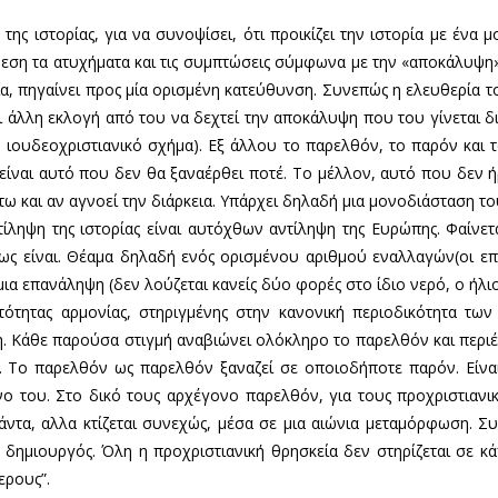
 της ιστορίας, για να συνοψίσει, ότι προικίζει την ιστορία με ένα
αίρεση τα ατυχήματα και τις συμπτώσεις σύμφωνα με την «αποκάλυψη
σία, πηγαίνει προς μία ορισμένη κατεύθυνση. Συνεπώς η ελευθερία
έχει άλλη εκλογή από του να δεχτεί την αποκάλυψη που του γίνεται 
το ιουδεοχριστιανικό σχήμα). Εξ άλλου το παρελθόν, το παρόν και 
 είναι αυτό που δεν θα ξαναέρθει ποτέ. Το μέλλον, αυτό που δεν ή
έστω και αν αγνοεί την διάρκεια. Υπάρχει δηλαδή μια μονοδιάσταση τ
ντίληψη της ιστορίας είναι αυτόχθων αντίληψη της Ευρώπης. Φαίνετ
ως είναι. Θέαμα δηλαδή ενός ορισμένου αριθμού εναλλαγών(οι ε
α επανάληψη (δεν λούζεται κανείς δύο φορές στο ίδιο νερό, ο ήλιο
νατότητας αρμονίας, στηριγμένης στην κανονική περιοδικότητα τ
ωση. Κάθε παρούσα στιγμή αναβιώνει ολόκληρο το παρελθόν και περι
 Το παρελθόν ως παρελθόν ξαναζεί σε οποιοδήποτε παρόν. Είναι 
ο του. Στο δικό τους αρχέγονο παρελθόν, για τους προχριστιανι
 πάντα, αλλα κτίζεται συνεχώς, μέσα σε μια αιώνια μεταμόρφωση.
ου δημιουργός. Όλη η προχριστιανική θρησκεία δεν στηρίζεται σε κ
ερους”.