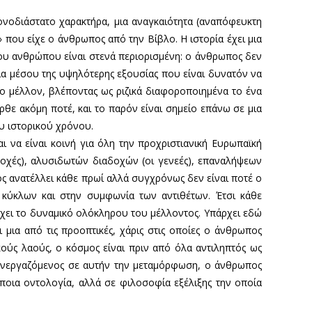
 μονοδιάστατο χαρακτήρα, μια αναγκαιότητα (αναπόφευκτη
» που είχε ο άνθρωπος από την Βίβλο. Η ιστορία έχει μια
 του ανθρώπου είναι στενά περιορισμένη: ο άνθρωπος δεν
δια μέσου της υψηλότερης εξουσίας που είναι δυνατόν να
το μέλλον, βλέποντας ως ριζικά διαφοροποιημένα το ένα
ρθε ακόμη ποτέ, και το παρόν είναι σημείο επάνω σε μια
ου ιστορικού χρόνου.
αι να είναι κοινή για όλη την προχριστιανική Ευρωπαϊκή
ποχές), αλυσιδωτών διαδοχών (οι γενεές), επαναλήψεων
ς ανατέλλει κάθε πρωί αλλά συγχρόνως δεν είναι ποτέ ο
ων κύκλων και στην συμφωνία των αντιθέτων. Έτσι κάθε
έχει το δυναμικό ολόκληρου του μέλλοντος. Υπάρχει εδώ
μια από τις προοπτικές, χάρις στις οποίες ο άνθρωπος
κούς λαούς, ο κόσμος είναι πριν από όλα αντιληπτός ως
 Συνεργαζόμενος σε αυτήν την μεταμόρφωση, ο άνθρωπος
άποια οντολογία, αλλά σε φιλοσοφία εξέλιξης την οποία