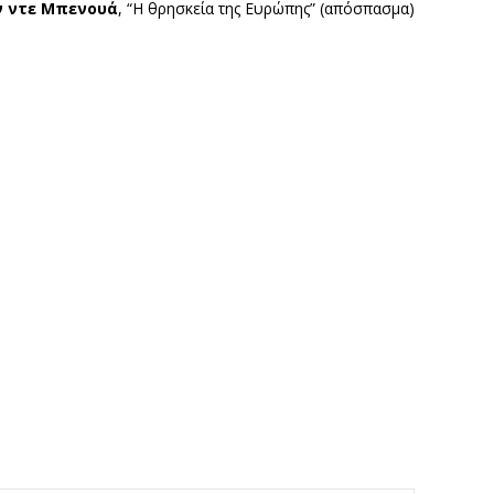
ν ντε Μπενουά
, “Η θρησκεία της Ευρώπης” (απόσπασμα)