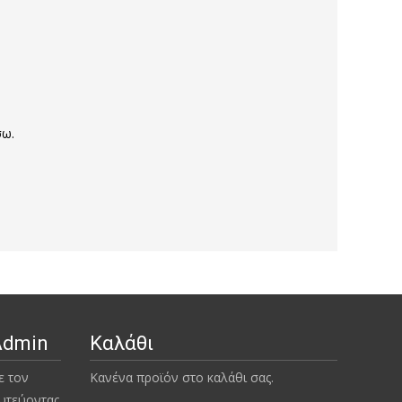
σω.
Admin
Καλάθι
ε τον
Κανένα προϊόν στο καλάθι σας.
υτεύοντας