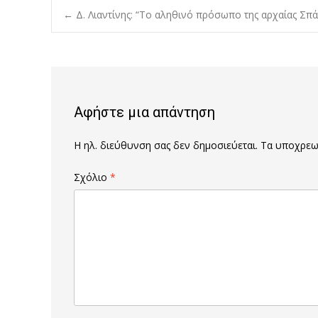
Post
←
Δ. Λιαντίνης: “Το αληθινό πρόσωπο της αρχαίας Σπά
navigation
Αφήστε μια απάντηση
Η ηλ. διεύθυνση σας δεν δημοσιεύεται.
Τα υποχρεωτ
Σχόλιο
*