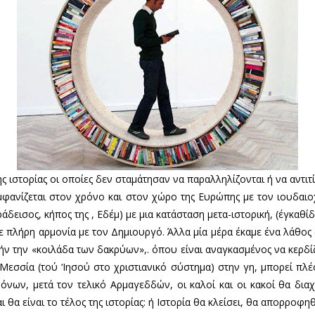
ς ιστορίας οι οποίες δεν σταμάτησαν να παραλληλίζονται ή να αντιτίθ
μφανίζεται στον χρόνο και στον χώρο της Ευρώπης με τον ιουδαιοχρ
ει­σος, κήπος της , Εδέμ) με μια κατάσταση μετα-ιστορική, (έγκαθίδ
πλήρη αρμονία με τον Δημιουργό. Άλλα μία μέρα έκαμε ένα λάθος 
τήν την «κοιλάδα των δακρύων»,. όπου είναι αναγκασμένος να κερδί
εσσία (τού ‘Ιησού στο χριστιανικό σύστημα) στην γη, μπορεί πλέ
ρόνων, μετά τον τελικό Αρμαγεδδών, οι καλοί και οι κακοί θα δια
θα είναι το τέλος της ιστορίας: ή Ιστορία θα κλείσει, θα απορροφη