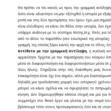
Θα πρέπει να πει κανείς ως προς την γραμμική αντίληψη
διότι είναι αδιανόητο να μην εξελιχθεί η ιστορία με εξ
ροπή και στις δύο προτιμήσεις του όρου: έχει μια σημα
είναι ελέυθερος να κάνει ότι θέλει στην ιστορία, δεν 
υπάρχει ανάλογα με το σύστημα πίστης.(π.χ. Θεός για 
από το άλλο: το παρελθόν (στο εσωτερικό της ιστορίας)
γραμμή, της οποίας ξέρει κανείς την αρχή και το τέλος, 
Αντίθετα με την γραμμική αντίληψη
, η κυκλική α
αρχαιότητα. Έρχεται με την παρατήρηση του κόσμου όπ
μέσα σε διαφοροποίηση και διαφοροποιήσεων μέσα σε μι
ίδιος ήλιος). Στηρίζεται στην στη διαίσθηση μιας δυ
επικαιρότητα είναι όχι ένα σημείο, αλλά μια διασταύρ
δηλαδή μια τρισδιάστατη μορφή του ιστορικού χρόνου.
μπορεί να κάνει σχέδια και να σφυρηλατεί το πεπρωμέν
κίνηση. Δεν δημιουργήθηκε κάποια στιγμή και μια για
συμμετέχει στο θεϊκό έργο και γίνεται με την σειρά τ
βρίσκουμε τόσο στους προσωκρατικούς όσο και σε νεώτ