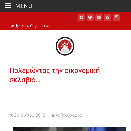
MENU
lykoreia @ gmail.com
Πολεμώντας την οικονομική
σκλαβιά…
26 Ιουλίου 2012
Αρθρογραφία