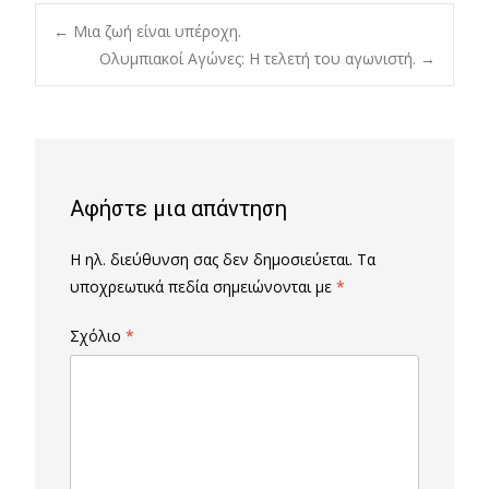
Post
←
Μια ζωή είναι υπέροχη.
Ολυμπιακοί Αγώνες: Η τελετή του αγωνιστή.
→
navigation
Αφήστε μια απάντηση
Η ηλ. διεύθυνση σας δεν δημοσιεύεται.
Τα
υποχρεωτικά πεδία σημειώνονται με
*
Σχόλιο
*