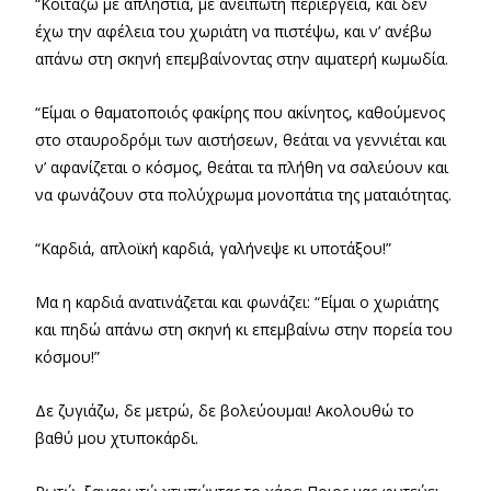
“Κοιτάζω με απληστία, με ανείπωτη περιέργεια, και δεν
έχω την αφέλεια του χωριάτη να πιστέψω, και ν’ ανέβω
απάνω στη σκηνή επεμβαίνοντας στην αιματερή κωμωδία.
“Είμαι ο θαματοποιός φακίρης που ακίνητος, καθούμενος
στο σταυροδρόμι των αιστήσεων, θεάται να γεννιέται και
ν’ αφανίζεται ο κόσμος, θεάται τα πλήθη να σαλεύουν και
να φωνάζουν στα πολύχρωμα μονοπάτια της ματαιότητας.
“Καρδιά, απλοϊκή καρδιά, γαλήνεψε κι υποτάξου!”
Μα η καρδιά ανατινάζεται και φωνάζει: “Είμαι ο χωριάτης
και πηδώ απάνω στη σκηνή κι επεμβαίνω στην πορεία του
κόσμου!”
Δε ζυγιάζω, δε μετρώ, δε βολεύουμαι! Ακολουθώ το
βαθύ μου χτυποκάρδι.