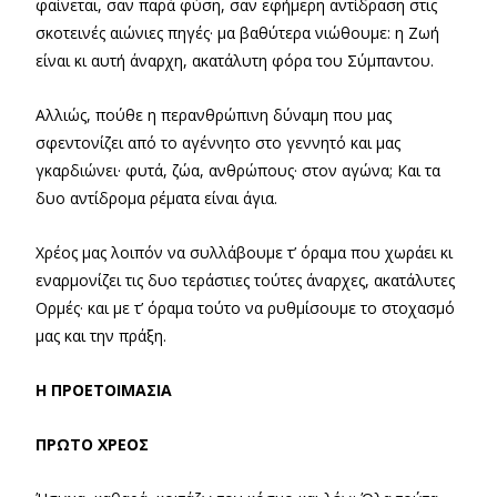
φαίνεται, σαν παρά φύση, σαν εφήμερη αντίδραση στις
σκοτεινές αιώνιες πηγές· μα βαθύτερα νιώθουμε: η Ζωή
είναι κι αυτή άναρχη, ακατάλυτη φόρα του Σύμπαντου.
Αλλιώς, πούθε η περανθρώπινη δύναμη που μας
σφεντονίζει από το αγέννητο στο γεννητό και μας
γκαρδιώνει· φυτά, ζώα, ανθρώπους· στον αγώνα; Και τα
δυο αντίδρομα ρέματα είναι άγια.
Χρέος μας λοιπόν να συλλάβουμε τ’ όραμα που χωράει κι
εναρμονίζει τις δυο τεράστιες τούτες άναρχες, ακατάλυτες
Ορμές· και με τ’ όραμα τούτο να ρυθμίσουμε το στοχασμό
μας και την πράξη.
Η ΠΡΟΕΤΟΙΜΑΣΙΑ
ΠΡΩΤΟ ΧΡΕΟΣ