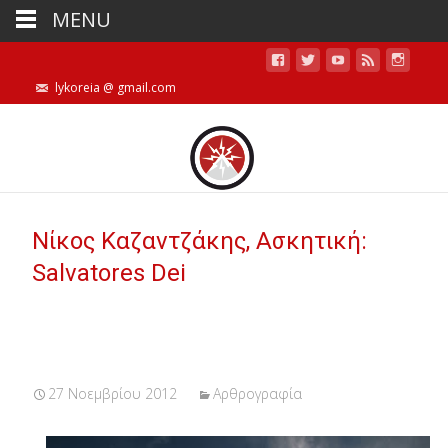
MENU
lykoreia @ gmail.com
Νίκος Καζαντζάκης, Ασκητική:
Salvatores Dei
27 Νοεμβρίου 2012
Αρθρογραφία