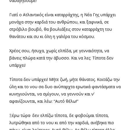
ναυαγήσουμε!
Γιατί ο Ατλαντικός είναι καταρράχτης, η Νέα Γης υπάρχει
μονάχα στην καρδιά του ανθρώπου, και ξαφνικά, σε
στρόβιλο βουβό, θα βουλιάξεις στον καταρράχτη του
θανάτου και συ κι όλη η γαλέρα του κόσμου.
Χρέος σου, ήσυχα, χωρίς ελπίδα, με γενναιότητα, να
βάνεις πλώρα κατά την άβυσσο. Και να λες: Τίποτα δεν
υπάρχει!
Τίποτα δεν υπάρχει! Μήτε ζωή, μήτε θάνατος. Κοιτάζω την
ύλη και το νου σα δυο ανύπαρχτα ερωτικά φαντάσματα να
κυνηγιούνται, να σμίγουν, να γεννούν και ν’
αφανίζουνται, και λέω: “Αυτό θέλω!”
Ξέρω τώρα· δεν ελπίζω τίποτα, δε φοβούμαι τίποτα,
λυτρώθηκα από το νου κι από την καρδιά, ανέβηκα πιο
πάνω, είμαι λεύτερος. Αυτό θέλω. Δε θέλω τίποτα άλλο.