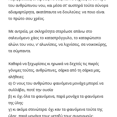
του ανθρώπινου νου, και μέσα στ’ αυστηρά τούτα σύνορα
αδιαμαρτύρητα, ακατάπαυτα να δουλεύεις· να ποιο είναι
το πρώτο σου χρέος.
Με αντρεία, με σκληρότητα στερέωσε απάνω στο
σαλευόμενο χάος το καταστρόγγυλο, το καταφώτιστο
αλώνι του νου, ν’ αλωνίσεις, να λιχνίσεις, σα νοικοκύρης,
τα σύμπαντα.
Καθαρά να ξεχωρίσεις κι ηρωικά να δεχτείς τις πικρές
γόνιμες τούτες, ανθρώπινες, σάρκα από τη σάρκα μας,
αλήθειες:
α) Ο νους του ανθρώπου φαινόμενα μονάχα μπορεί να
συλλάβει, ποτέ την ουσία·
β) κι όχι όλα τα φαινόμενα, παρά μονάχα τα φαινόμενα
της ύλης·
γ) κι ακόμα στενώτερα: όχι καν τα φαινόμενα τούτα της
ύλης, παρά μονάχα τους μεταξύ τους συνειρμούς·