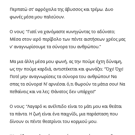
Περπατώ στ’ αφρόχειλα της άβυσσος και τρέμω. Δυο
φωνές μέσα μου παλεύουν.
O νους: “Γιατί να χανόμαστε κυνηγώντας το αδύνατο;
Μέσα στον ιερό περίβολο των πέντε αιστήσεων χρέος μας
ν’ αναγνωρίσουμε τα σύνορα του ανθρώπου.”
Μα μια άλλη μέσα μου φωνή, ας την πούμε έχτη δύναμη,
ως την πούμε καρδιά, αντιστέκεται και φωνάζει: “Όχι! Όχι!
Ποτέ μην αναγνωρίσεις τα σύνορα του ανθρώπου! Να
σπας τα σύνορα! Ν’ αρνιέσαι ό,τι θωρούν τα μάτια σου! Να
πεθαίνεις και να λες: Θάνατος δεν υπάρχει!”
Ο νους: “Λαγαρό κι ανέλπιδο είναι το μάτι μου και θεάται
τα πάντα. Η ζωή είναι ένα παιχνίδι, μια παράσταση που
δίνουν οι πέντε θεατρίνοι του κορμιού μου.