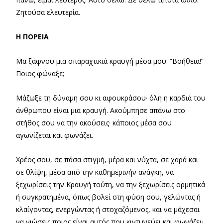
Ζητούσα ελευτερία.
Η ΠΟΡΕΙΑ
Μα ξάφνου μια σπαραχτικιά κραυγή μέσα μου: “Βοήθεια!”
Ποιος φώναξε;
Μάζωξε τη δύναμη σου κι αφουκράσου· όλη η καρδιά του
άνθρωπου είναι μια κραυγή. Ακούμπησε απάνω στο
στήθος σου να την ακούσεις· κάποιος μέσα σου
αγωνίζεται και φωνάζει.
Χρέος σου, σε πάσα στιγμή, μέρα και νύχτα, σε χαρά και
σε θλίψη, μέσα από την καθημερινήν ανάγκη, να
ξεχωρίσεις την Κραυγή τούτη, να την ξεχωρίσεις ορμητικά
ή συγκρατημένα, όπως βολεί στη φύση σου, γελώντας ή
κλαίγοντας, ενεργώντας ή στοχαζόμενος, και να μάχεσαι
να νιώσεις ποιος είναι αυτός που κιντυνεύει και φωνάζει·