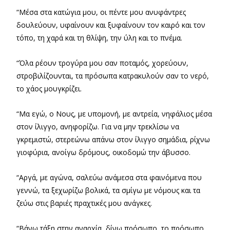
“Μέσα στα κατώγια μου, οι πέντε μου ανυφάντρες
δουλεύουν, υφαίνουν και ξυφαίνουν τον καιρό και τον
τόπο, τη χαρά και τη θλίψη, την ύλη και το πνέμα.
“Όλα ρέουν τρογύρα μου σαν ποταμός, χορεύουν,
στροβιλίζουνται, τα πρόσωπα κατρακυλούν σαν το νερό,
το χάος μουγκρίζει.
“Μα εγώ, ο Νους, με υπομονή, με αντρεία, νηφάλιος μέσα
στον ίλιγγο, ανηφορίζω. Για να μην τρεκλίσω να
γκρεμιστώ, στερεώνω απάνω στον ίλιγγο σημάδια, ρίχνω
γιοφύρια, ανοίγω δρόμους, οικοδομώ την άβυσσο.
“Αργά, με αγώνα, σαλεύω ανάμεσα στα φαινόμενα που
γεννώ, τα ξεχωρίζω βολικά, τα σμίγω με νόμους και τα
ζεύω στις βαριές πραχτικές μου ανάγκες.
“Βάνω τάξη στην αναρχία, δίνω πρόσωπο, το πρόσωπο