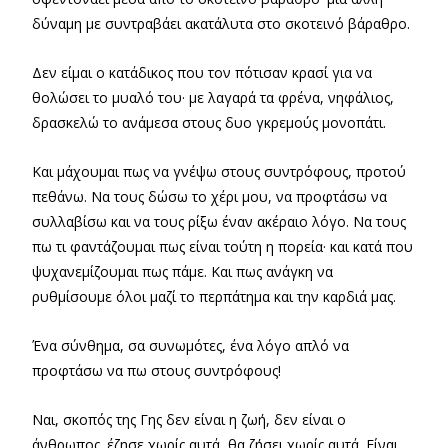
δύναμη με συντραβάει ακατάλυτα στο σκοτεινό βάραθρο.
Δεν είμαι ο κατάδικος που τον πότισαν κρασί για να
θολώσει το μυαλό του· με λαγαρά τα φρένα, νηφάλιος,
δρασκελώ το ανάμεσα στους δυο γκρεμούς μονοπάτι.
Και μάχουμαι πως να γνέψω στους συντρόφους, προτού
πεθάνω. Να τους δώσω το χέρι μου, να προφτάσω να
συλλαβίσω και να τους ρίξω έναν ακέραιο λόγο. Να τους
πω τι φαντάζουμαι πως είναι τούτη η πορεία· και κατά που
ψυχανεμίζουμαι πως πάμε. Και πως ανάγκη να
ρυθμίσουμε όλοι μαζί το περπάτημα και την καρδιά μας.
Ένα σύνθημα, σα συνωμότες, ένα λόγο απλό να
προφτάσω να πω στους συντρόφους!
Ναι, σκοπός της Γης δεν είναι η ζωή, δεν είναι ο
άνθρωπος. έζησε χωρίς αυτά, θα ζήσει χωρίς αυτά. Είναι