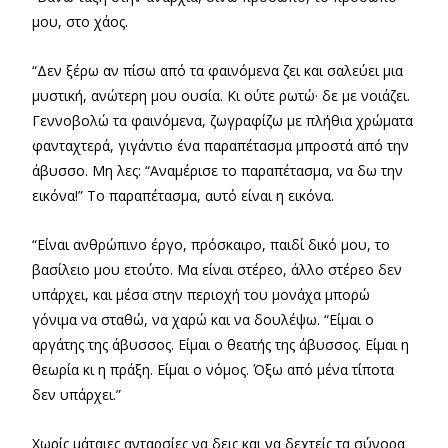
μου, στο χάος.
“Δεν ξέρω αν πίσω από τα φαινόμενα ζει και σαλεύει μια
μυστική, ανώτερη μου ουσία. Κι ούτε ρωτώ· δε με νοιάζει.
Γεννοβολώ τα φαινόμενα, ζωγραφίζω με πλήθια χρώματα
φανταχτερά, γιγάντιο ένα παραπέτασμα μπροστά από την
άβυσσο. Μη λες: “Αναμέρισε το παραπέτασμα, να δω την
εικόνα!” Το παραπέτασμα, αυτό είναι η εικόνα.
“Είναι ανθρώπινο έργο, πρόσκαιρο, παιδί δικό μου, το
βασίλειο μου ετούτο. Μα είναι στέρεο, άλλο στέρεο δεν
υπάρχει, και μέσα στην περιοχή του μονάχα μπορώ
γόνιμα να σταθώ, να χαρώ και να δουλέψω. “Είμαι ο
αργάτης της άβυσσος. Είμαι ο θεατής της άβυσσος. Είμαι η
θεωρία κι η πράξη. Είμαι ο νόμος. Όξω από μένα τίποτα
δεν υπάρχει.”
Χωρίς μάταιες ανταρσίες να δεις και να δεχτείς τα σύνορα