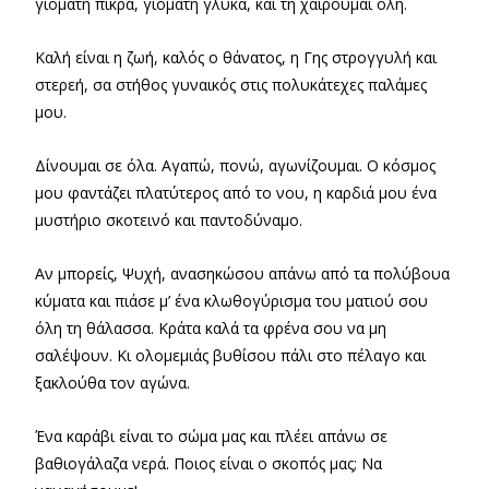
γιομάτη πίκρα, γιομάτη γλύκα, και τη χαίρουμαι όλη.
Καλή είναι η ζωή, καλός ο θάνατος, η Γης στρογγυλή και
στερεή, σα στήθος γυναικός στις πολυκάτεχες παλάμες
μου.
Δίνουμαι σε όλα. Αγαπώ, πονώ, αγωνίζουμαι. Ο κόσμος
μου φαντάζει πλατύτερος από το νου, η καρδιά μου ένα
μυστήριο σκοτεινό και παντοδύναμο.
Αν μπορείς, Ψυχή, ανασηκώσου απάνω από τα πολύβουα
κύματα και πιάσε μ’ ένα κλωθογύρισμα του ματιού σου
όλη τη θάλασσα. Κράτα καλά τα φρένα σου να μη
σαλέψουν. Κι ολομεμιάς βυθίσου πάλι στο πέλαγο και
ξακλούθα τον αγώνα.
Ένα καράβι είναι το σώμα μας και πλέει απάνω σε
βαθιογάλαζα νερά. Ποιος είναι ο σκοπός μας; Να