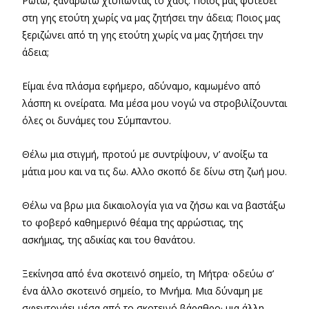
Ρωτώ, ξαναρωτώ χτυπώντας το χάος: Ποιος μας φυτεύει
στη γης ετούτη χωρίς να μας ζητήσει την άδεια; Ποιος μας
ξεριζώνει από τη γης ετούτη χωρίς να μας ζητήσει την
άδεια;
Είμαι ένα πλάσμα εφήμερο, αδύναμο, καμωμένο από
λάσπη κι ονείρατα. Μα μέσα μου νογώ να στροβιλίζουνται
όλες οι δυνάμες του Σύμπαντου.
Θέλω μια στιγμή, προτού με συντρίψουν, ν’ ανοίξω τα
μάτια μου και να τις δω. Αλλο σκοπό δε δίνω στη ζωή μου.
Θέλω να βρω μια δικαιολογία για να ζήσω και να βαστάξω
το φοβερό καθημερινό θέαμα της αρρώστιας, της
ασκήμιας, της αδικίας και του θανάτου.
Ξεκίνησα από ένα σκοτεινό σημείο, τη Μήτρα· οδεύω σ’
ένα άλλο σκοτεινό σημείο, το Μνήμα. Μια δύναμη με
σφεντονάει μέσα από το σκοτεινό βάραθρο· μια άλλη