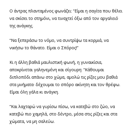
Ο άντρας πλανταμένος φωνάζει: “Είμαι η σαγίτα που θέλει
να σκίσει το στημόνι, να τιναχτεί όξω από τον αργαλειό
της ανάγκης.
“Να ξεπεράσω το νόμο, να συντρίψω τα κορμιά, να
νικήσω το θάνατο. Είμαι ο Σπόρος!”
Κι η άλλη βαθιά μαυλιστική φωνή, η γυναικίσια,
αποκρίνεται γαληνεμένη και σίγουρη: “Κάθουμαι
διπλοπόδι απάνω στο χώμα, αμολώ τις ρίζες μου βαθιά
στα μνήματα· δέχουμαι το σπόρο ακίνητη και τον θρέφω.
Είμαι όλη γάλα κι ανάγκη.
“Και λαχταρώ να γυρίσω πίσω, να κατεβώ στο ζώο, να
κατεβώ πιο χαμηλά, στο δέντρο, μέσα στις ρίζες και στα
χώματα, να μη σαλεύω.