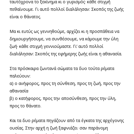
ταυτόχρονα το ξεκίνημα κι ο γυρισμός· κάθε στιγμή
πεθαίνουμε. Γι αυτό πολλοί διαλάλησαν: Σκοπός της ζωής
είναι ο θάνατος.
Μα κι ευτύς ως γεννηθούμε, αρχίζει κι η προσπάθεια να
δημιουργήσουμε, να συνθέσουμε, να κάμουμε την ύλη
ζωή· κάθε στιγμή γεννιούμαστε. Γι’ αυτό πολλοί
διαλάλησαν: Σκοπός της εφήμερης ζωής είναι η αθανασία.
Στα πρόσκαιρα ζωντανά σώματα τα δυο τούτα ρέματα
παλεύουν:
α) ο ανήφορος, προς τη σύνθεση, προς τη ζωή, προς την
αθανασία·
β) ο κατήφορος, προς την αποσύνθεση, προς την ύλη,
προς το θάνατο.
Και τα δυο ρέματα πηγάζουν από τα έγκατα της αρχέγονης
ουσίας. Στην αρχή η ζωή ξαφνιάζει· σαν παράνομη