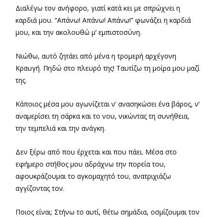
Διαλέγω τον ανήφορο, γιατί κατά κει με σπρώχνει η
καρδιά μου. “Απάνω! Απάνω! Απάνω!” φωνάζει η καρδιά
μου, και την ακολουθώ μ’ εμπιστοσύνη.
Νιώθω, αυτό ζητάει από μένα η τρομερή αρχέγονη
Κραυγή. Πηδώ στο πλευρό της! Ταυτίζω τη μοίρα μου μαζί
της.
Κάποιος μέσα μου αγωνίζεται ν’ ανασηκώσει ένα βάρος, ν’
αναμερίσει τη σάρκα και το νου, νικώντας τη συνήθεια,
την τεμπελιά και την ανάγκη.
Δεν ξέρω από που έρχεται και που πάει. Μέσα στο
εφήμερο στήθος μου αδράχνω την πορεία του,
αφουκράζουμαι το αγκομαχητό του, ανατριχιάζω
αγγίζοντας τον.
Ποιος είναι; Στήνω το αυτί, θέτω σημάδια, οσμίζουμαι τον