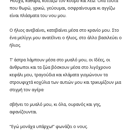
Ήσυχα, καθαρά, κοιτάζω τον κόσμο και λέω: Όλα τούτα
που θωρώ, γρικώ, γεύουμαι, οσφραίνουμαι κι αγγίζω
είναι πλάσματα του νου μου.
Ο ήλιος ανεβαίνει, κατεβαίνει μέσα στο κρανίο μου. Στο
ένα μελίγγι μου ανατέλνει ο ήλιος, στο άλλο βασιλεύει ο
ήλιος.
Τ’ άστρα λάμπουν μέσα στο μυαλό μου, οι Ιδέες, οι
άνθρωποι και τα ζώα βόσκουν μέσα στο λιγόχρονο
κεφάλι μου, τραγούδια και κλάματα γιομώνουν τα
στρουφιχτά κοχύλια των αυτιών μου και τρικυμίζουν μια
στιγμή τον αγέρα·
σβήνει το μυαλό μου, κι όλα, ουρανός και γης,
αφανίζουνται.
“Εγώ μονάχα υπάρχω!” φωνάζει ο νους.