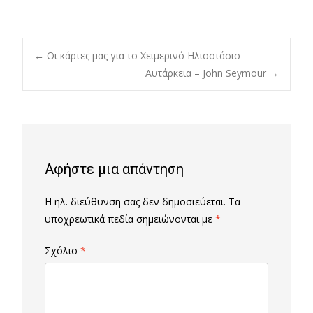
Post
←
Οι κάρτες μας για το Χειμερινό Ηλιοστάσιο
Αυτάρκεια – John Seymour
→
navigation
Αφήστε μια απάντηση
Η ηλ. διεύθυνση σας δεν δημοσιεύεται.
Τα
υποχρεωτικά πεδία σημειώνονται με
*
Σχόλιο
*