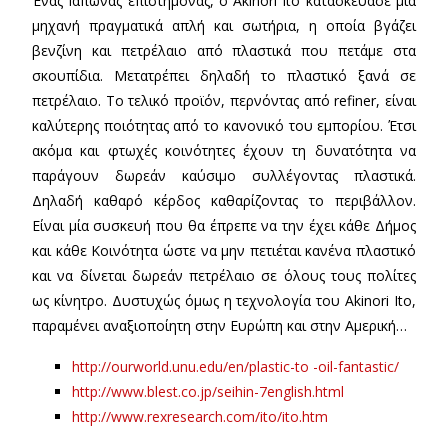
Ένας Ιάπωνας επιστήμονας, ο Akinori Ito κατασκεύασε μία
μηχανή πραγματικά απλή και σωτήρια, η οποία βγάζει
βενζίνη και πετρέλαιο από πλαστικά που πετάμε στα
σκουπίδια. Μετατρέπει δηλαδή το πλαστικό ξανά σε
πετρέλαιο. Το τελικό προϊόν, περνόντας από refiner, είναι
καλύτερης ποιότητας από το κανονικό του εμπορίου. Έτσι
ακόμα και φτωχές κοινότητες έχουν τη δυνατότητα να
παράγουν δωρεάν καύσιμο συλλέγοντας πλαστικά.
Δηλαδή καθαρό κέρδος καθαρίζοντας το περιβάλλον.
Είναι μία συσκευή που θα έπρεπε να την έχει κάθε Δήμος
και κάθε Κοινότητα ώστε να μην πετιέται κανένα πλαστικό
και να δίνεται δωρεάν πετρέλαιο σε όλους τους πολίτες
ως κίνητρο. Δυστυχώς όμως η τεχνολογία του Akinori Ito,
παραμένει αναξιοποίητη στην Ευρώπη και στην Αμερική…
http://ourworld.unu.edu/en/plastic-to -oil-fantastic/
http://www.blest.co.jp/seihin-7english.html
http://www.rexresearch.com/ito/ito.htm