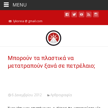
MENU
lykoreia @ gmail.com
Μπορούν τα πλαστικά να
μετατραπούν ξανά σε πετρέλαιο;
6 Δεκεμβρίου 2012
Αρθρογραφία