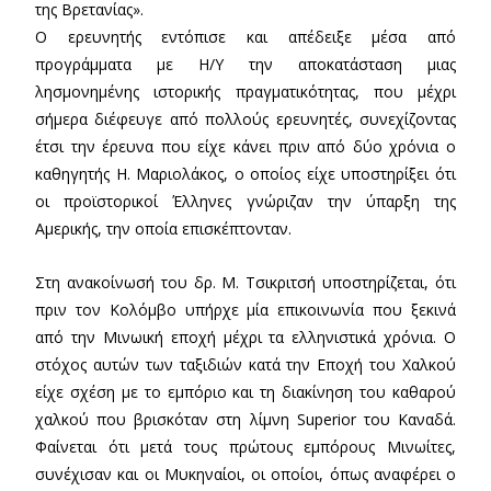
της Βρετανίας».
Ο ερευνητής εντόπισε και απέδειξε μέσα από
προγράμματα με Η/Υ την αποκατάσταση μιας
λησμονημένης ιστορικής πραγματικότητας, που μέχρι
σήμερα διέφευγε από πολλούς ερευνητές, συνεχίζοντας
έτσι την έρευνα που είχε κάνει πριν από δύο χρόνια ο
καθηγητής Η. Μαριολάκος, ο οποίος είχε υποστηρίξει ότι
οι προϊστορικοί Έλληνες γνώριζαν την ύπαρξη της
Αμερικής, την οποία επισκέπτονταν.
Στη ανακοίνωσή του δρ. Μ. Τσικριτσή υποστηρίζεται, ότι
πριν τον Κολόμβο υπήρχε μία επικοινωνία που ξεκινά
από την Μινωική εποχή μέχρι τα ελληνιστικά χρόνια. Ο
στόχος αυτών των ταξιδιών κατά την Εποχή του Χαλκού
είχε σχέση με το εμπόριο και τη διακίνηση του καθαρού
χαλκού που βρισκόταν στη λίμνη Superior του Καναδά.
Φαίνεται ότι μετά τους πρώτους εμπόρους Μινωίτες,
συνέχισαν και οι Μυκηναίοι, οι οποίοι, όπως αναφέρει ο