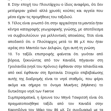
8. Στην εποχή του Πλουτάρχου ο ίδιος αναφέρει, ότι δεν
μετέφεραν χαλκό αλλά χρυσές κούπες και αγγεία που
μέσα είχαν τις προμήθειες του ταξιδιού.
9. Τέλος είναι γνωστό ότι στην αρχαιότητα τα μαντεία ήταν
κέντρα καταγραφής γεωγραφικής γνώσης, με αποτέλεσμα
να συμβουλεύουν για μελλοντικές αποικίσεις. Έτσι είναι
αποδεκτό ότι ο Πλούταρχος μετά το 86 μ.Χ που ήταν
ιερέας στο Μαντείο των Δελφών, έχει αυτή τη γνώση.
10. Το ταξίδι επιστροφής φαίνεται ότι γινόταν από
βόρεια, ξεκινώντας από τον Καναδά, πήγαιναν στη
Γροιλανδία (νησί του Κρόνου) έφθαναν στην Ισλανδία και
από εκεί έφθαναν στη Βρετανία. Στοιχείο επιβεβαίωσης
αυτής της διαδρομής είναι το νησί σταθμός, που φέρει
ακόμα και σήμερα το όνομα Μυκήνες (Mykines) το
δυτικότερο νησί των Faeroe
Συμπερασματικά, η έρευνα του Μηνά Τσικριτσή είναι ότι
πραγματοποιήθηκε ταξίδι από τον Καναδά στην
Καρχηδόνα τον Μάιο του 86 μΧ. Σε συνδυασμό με τα