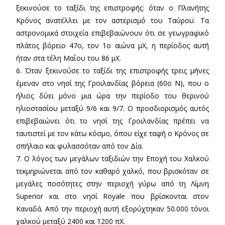
ξεκινούσε το ταξίδι της επιστροφής: όταν ο Πλανήτης
Κρόνος ανατέλλει με τον αστερισμό του Ταύρου. Τα
αστρονομικά στοιχεία επιβεβαιώνουν ότι σε γεωγραφικό
πλάτος βόρειο 47ο, τον 1ο αιώνα μΧ, η περίοδος αυτή
ήταν στα τέλη Μαΐου του 86 μΧ.
6. Όταν ξεκινούσε το ταξίδι της επιστροφής τρεις μήνες
έμεναν στο νησί της Γροιλανδίας βόρεια (60ο Ν), που ο
ήλιος δύει μόνο μια ώρα την περίοδο του θερινού
ηλιοστασίου μεταξύ 9/6 και 9/7. Ο προσδιορισμός αυτός
επιβεβαιώνει ότι το νησί της Γροιλανδίας πρέπει να
ταυτιστεί με τον κάτω κόσμο, όπου είχε ταφή ο Κρόνος σε
σπήλαιο και φυλασσόταν από τον Δία.
7. Ο λόγος των μεγάλων ταξιδιών την Εποχή του Χαλκού
τεκμηριώνεται από τον καθαρό χαλκό, που βρισκόταν σε
μεγάλες ποσότητες στην περιοχή γύρω από τη Λίμνη
Superior και στο νησί Royale που βρίσκονται στον
Καναδά. Από την περιοχή αυτή εξορύχτηκαν 50.000 τόνοι
χαλκού μεταξύ 2400 και 1200 πΧ.