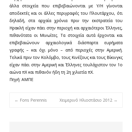
άλλα στοιχεία που επιβεβαιώνονται με Υ/Η γίνονται
αποδεκτές και οι άλλες περιγραφές του Πλουτάρχου, ότι
δηλαδή, στα αρχαία χρόνια πριν την εκστρατεία του
Ηρακλή είχαν πάει στην περιοχή και αρχαιότεροι Έλληνες,
πιθανότατα οι Μινωίτες. Τα στοιχεία αυτά έρχονται και
επιβεβαιώνουν αρχαιολογικά διάσπαρτα ευρήματα
γραφής – και όχι μόνο – από περιοχές στην Αμερική.
Τελικά πριν τον Κολόμβο, τους Κινέζους και τους Βίκινγκς
είχαν πάει στην Αμερική και Έλληνες τουλάχιστον τον 1ο
αιώνα πΧ και πιθανόν ήδη τη 2η χιλιετία πΧ.
Πηγή: ΑΜΠΕ
Post
←
Fons Perennis
Χειμερινό Ηλιοστάσιο 2012
→
navigation