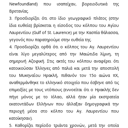
Newfoundland) που ισαπείχαν, βορειοδυτικά της
Βρετανίας.
3. Προσδιορίζει ότι στο ίδιο γεωγραφικό πλάτος (στην
ίδια ευθεία) βρίσκεται η είσοδος του κόλπου του Αγίου
Λαυρεντίου (Gulf of St. Laurence) με την Κασπία θάλασσα,
γεγονός που παρατηρούμε στην ευθεία της.
4. Προσδιορίζει ορθά ότι ο κόλπος του Αγ. Λαυρεντίου
είναι λίγο μεγαλύτερος από την Μαιώτιδα λίμνη, τη
σημερινή Αζοφική. Στις ακτές του κόλπου αναφέρει ότι
κατοικούσαν Έλληνες από παλιά και μετά την αποστολή
του Μυκηναΐου Ηρακλή, πιθανόν τον 15ο αιώνα πΧ,
αναθερμάνθηκε το ελληνικό στοιχείο που έσβηνε από τις
επιμειξίες με τους ντόπιους (εννοείται ότι ο Ηρακλής δεν
πήγε μόνος με το Ιόλαο, αλλά ήταν μία εκστρατεία
εκατοντάδων Ελλήνων που άλλαξαν δημογραφικά την
περιοχή μέσα στο κόλπο του Αγ. Λαυρεντίου που
κατοίκησαν).
5. Καθορίζει περίοδο τριάντα χρονών, μετά την οποία