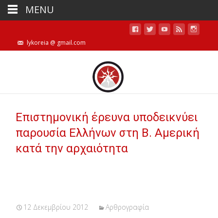
MENU
lykoreia @ gmail.com
Επιστημονική έρευνα υποδεικνύει
παρουσία Ελλήνων στη Β. Αμερική
κατά την αρχαιότητα
12 Δεκεμβρίου 2012
Αρθρογραφία