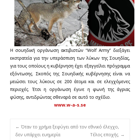
Η σουηδική οργάνωση ακτιβιστών “Wolf Army” διεξάγει
εκστρατεία για την υπεράσπιση των λύκων της Σουηδίας,
για τους οποίους η κυβέρνηση έχει εξαγγείλει πρόγραμμα
εξόντωσης. Σκοπός της Σουηδικής κυβέρνησης είναι να
μειώσει τους λύκους σε 200 άτομα και σε ελεγχόμενες
περιοχές. Έτσι η οργάνωση έγινε η φωνή της άγριας
φύσης, αντιδρώντας σθεναρά σε αυτό το σχέδιο.
www.w-a-s.se
Post
←
Όταν το χρήμα ξεφύγει από τον εθνικό έλεγχο,
δεν υπάρχει ευημερία
Τέλος εποχής.
→