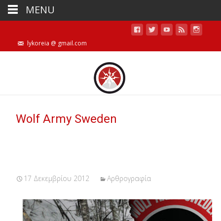
MENU
lykoreia @ gmail.com
Wolf Army Sweden
17 Δεκεμβρίου 2012
Αρθρογραφία