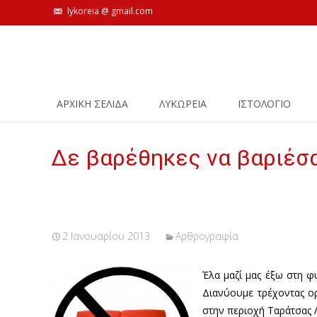
lykoreia @ gmail.com
Skip
ΑΡΧΙΚΗ ΣΕΛΙΔΑ
ΛΥΚΩΡΕΙΑ
ΙΣΤΟΛΌΓΙΟ
to
content
Δε βαρέθηκες να βαριέσα
2 Ιανουαρίου 2013
Αρθρογραφία
Έλα μαζί μας έξω στη φ
Διανύουμε τρέχοντας ορ
στην περιοχή Ταράτσας Λ