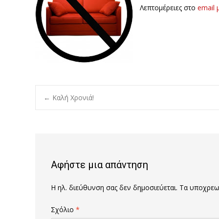
Λεπτομέρειες στο
email 
Post
←
Καλή Χρονιά!
navigation
Αφήστε μια απάντηση
Η ηλ. διεύθυνση σας δεν δημοσιεύεται.
Τα υποχρεωτ
Σχόλιο
*