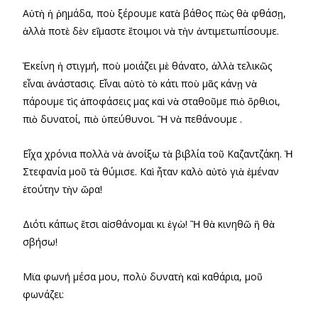
Αὐτὴ ἡ ῥημάδα, ποὺ ξέρουμε κατὰ βάθος πὼς θὰ φθάσῃ,
ἀλλὰ ποτὲ δὲν εἴμαστε ἕτοιμοι νὰ τὴν ἀντιμετωπίσουμε.
Ἐκείνη ἡ στιγμή, ποὺ μοιάζει μὲ θάνατο, ἀλλὰ τελικῶς
εἶναι ἀνάστασις. Εἶναι αὐτὸ τὸ κάτι ποὺ μᾶς κάνῃ νὰ
πάρουμε τὶς ἀποφάσεις μας καὶ νὰ σταθοῦμε πιὸ ὄρθιοι,
πιὸ δυνατοί, πιὸ ὑπεύθυνοι. Ἢ νὰ πεθάνουμε .
Εἶχα χρόνια πολλὰ νὰ ἀνοίξω τὰ βιβλία τοῦ Καζαντζάκη. Ἡ
Στεφανία μοῦ τὰ θύμισε. Καὶ ἦταν καλὸ αὐτὸ γιὰ ἐμέναν
ἐτούτην τὴν ὥρα!
Διότι κάπως ἔτσι αἰσθάνομαι κι ἐγὼ! Ἢ θὰ κινηθῶ ἢ θὰ
σβήσω!
Μϊα φωνή μέσα μου, πολὺ δυνατὴ καὶ καθάρια, μοῦ
φωνάζει: