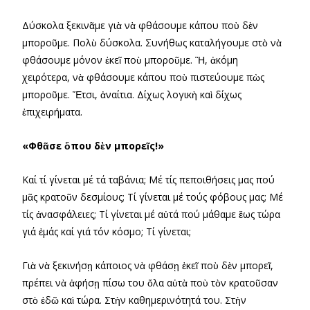
Δύσκολα ξεκινᾶμε γιὰ νὰ φθάσουμε κάπου ποὺ δὲν
μποροῦμε. Πολὺ δύσκολα. Συνήθως καταλήγουμε στὸ νὰ
φθάσουμε μόνον ἐκεῖ ποὺ μποροῦμε. Ἢ, ἀκόμη
χειρότερα, νὰ φθάσουμε κάπου ποὺ πιστεύουμε πὼς
μποροῦμε. Ἔτσι, ἀναίτια. Δίχως λογικὴ καὶ δίχως
ἐπιχειρήματα.
«Φθᾶσε ὅπου δὲν μπορεῖς!»
Καί τί γίνεται μέ τά ταβάνια; Μέ τίς πεποιθήσεις μας πού
μᾶς κρατοῦν δεσμίους; Τί γίνεται μέ τούς φόβους μας; Μέ
τίς ἀνασφάλειες; Τί γίνεται μέ αὐτά πού μάθαμε ἔως τώρα
γιά ἐμάς καί γιά τόν κόσμο; Τί γίνεται;
Γιὰ νὰ ξεκινήσῃ κάποιος νὰ φθάσῃ ἐκεῖ ποὺ δὲν μπορεῖ,
πρέπει νὰ ἀφήσῃ πίσω του ὅλα αὐτὰ ποὺ τὸν κρατοῦσαν
στὸ ἐδῶ καὶ τώρα. Στὴν καθημερινότητά του. Στὴν