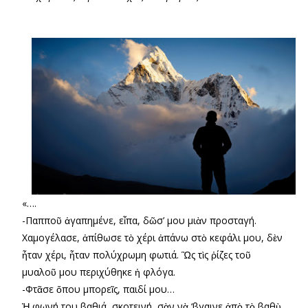
«….
-Παπποῦ ἀγαπημένε, εἶπα, δῶσ’ μου μιὰν προσταγή.
Χαμογέλασε, ἀπίθωσε τὸ χέρι ἀπάνω στὸ κεφάλι μου, δὲν
ἦταν χέρι, ἦταν πολύχρωμη φωτιά. Ὣς τὶς ῥίζες τοῦ
μυαλοῦ μου περιχύθηκε ἡ φλόγα.
-Φτᾶσε ὅπου μπορεῖς, παιδί μου…
Ἡ φωνή του βαθιά, σκοτεινή, σὰν νὰ ‘βγαινε ἀπὸ τὸ βαθὺ