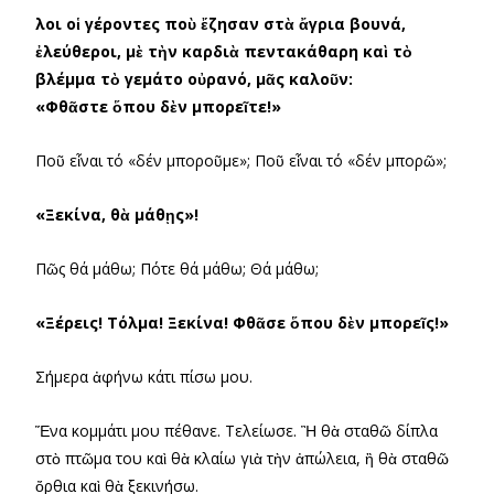
Ὅλοι οἱ γέροντες ποὺ ἔζησαν στὰ ἄγρια βουνά,
ἐλεύθεροι, μὲ τὴν καρδιὰ πεντακάθαρη καὶ τὸ
βλέμμα τὸ γεμάτο οὐρανό, μᾶς καλοῦν:
«Φθᾶστε ὅπου δὲν μπορεῖτε!»
Ποῦ εἶναι τό «δέν μποροῦμε»; Ποῦ εἶναι τό «δέν μπορῶ»;
«Ξεκίνα, θὰ μάθῃς»!
Πῶς θά μάθω; Πότε θά μάθω; Θά μάθω;
«Ξέρεις! Τόλμα! Ξεκίνα! Φθᾶσε ὅπου δὲν μπορεῖς!»
Σήμερα ἀφήνω κάτι πίσω μου.
Ἕνα κομμάτι μου πέθανε. Τελείωσε. Ἢ θὰ σταθῶ δίπλα
στὸ πτῶμα του καὶ θὰ κλαίω γιὰ τὴν ἀπώλεια, ἢ θὰ σταθῶ
ὄρθια καὶ θὰ ξεκινήσω.