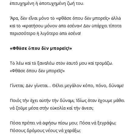
ἐπιτυχημένη ἢ ἀποτυχημένη ζωή του.
Ἄρα, δὲν εἶναι μόνο τὸ «φθᾶσε ὅπου δὲν μπορεῖς» ἀλλὰ
καὶ τὸ «κρατήσου μόνον ἀπὸ ἐσένα»! Δὲν ὑπάρχει τίποτα
περισσότερο ἢ λιγότερο ἀπὸ ἐσένα!
«Φθᾶσε ὅπου δὲν μπορεῖς!»
Τὸ λέω καὶ τὸ ξαναλέω στὸν ἑαυτό μου καὶ τρομάζω.
«Φθᾶσε ὅπου δὲν μπορεῖς!»
Γίνεται; Δὲν γίνεται… Θέλει μεγάλον κόπο, πόνο, δύναμι!
Ποιός τήν ἔχει αὐτήν τήν δύναμι; Ἰδίως ὅταν ἔχουμε μάθει
νά ζοῦμε μέσα στήν εὐκολία καί τήν ἄνεσι;
Πόσα πρέπει νά ἀφήσω πίσω μου; Πόσα νά ξεγράψω;
Πόσους δρόμους νέους νά χαράξω;