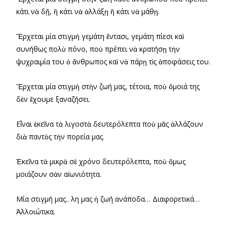
κάτι νὰ δῇ, ἢ κάτι νὰ ἀλλάξῃ ἢ κάτι νὰ μάθῃ.
Ἔρχεται μία στιγμὴ γεμάτη ἔντασι, γεμάτη πίεσι καὶ
συνήθως πολὺ πόνο, ποὺ πρέπει νὰ κρατήσῃ τὴν
ψυχραιμία του ὁ ἄνθρωπος καὶ νὰ πάρῃ τὶς ἀποφάσεις του.
Ἔρχεται μία στιγμὴ στὴν ζωή μας, τέτοια, ποὺ ὅμοιά της
δὲν ἔχουμε ξαναζήσει.
Εἶναι ἐκεῖνα τὰ λιγοστὰ δευτερόλεπτα ποὺ μᾶς ἀλλάζουν
διὰ παντὸς τὴν πορεία μας.
Ἐκεῖνα τὰ μικρὰ σὲ χρόνο δευτερόλεπτα, ποὺ ὅμως
μοιάζουν σὰν αἰωνιότητα.
Μία στιγμή μας.. Ὅλη μας ἡ ζωή ἀνάποδα… Διαφορετικά…
Ἀλλοιώτικα.