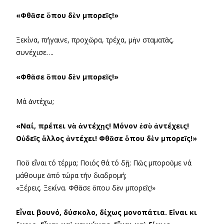
«Φθᾶσε ὅπου δὲν μπορεῖς!»
Ξεκίνα, πήγαινε, προχῶρα, τρέχα, μὴν σταματᾶς,
συνέχισε….
«Φθᾶσε ὅπου δὲν μπορεῖς!»
Μά ἀντέχω;
«Ναί, πρέπει νὰ ἀντέχῃς! Μόνον ἐσὺ ἀντέχεις!
Οὐδεῖς ἄλλος ἀντέχει! Φθᾶσε ὅπου δὲν μπορεῖς!»
Ποῦ εἶναι τό τέρμα; Ποιός θά τό δῇ; Πῶς μποροῦμε νά
μάθουμε ἀπό τώρα τήν διαδρομή;
«Ξέρεις. Ξεκίνα. Φθᾶσε ὅπου δὲν μπορεῖς!»
Εἶναι βουνό, δύσκολο, δίχως μονοπάτια. Εἴναι κι