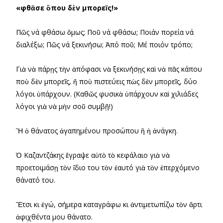
«φθᾶσε ὅπου δὲν μπορεῖς!»
Πῶς νά φθάσω ὅμως; Ποῦ νά φθάσω; Ποιάν πορεία νά
διαλέξω; Πῶς νά ξεκινήσω; Ἀπό ποῦ; Μέ ποιόν τρόπο;
Γιὰ νὰ πάρῃς τὴν ἀπόφασι νὰ ξεκινήσῃς καὶ νὰ πᾶς κάπου
ποὺ δὲν μπορεῖς, ἤ ποὺ πιστεύεις πὼς δὲν μπορεῖς, δύο
λόγοι ὑπάρχουν. (Καθῶς φυσικὰ ὑπάρχουν καὶ χιλιάδες
λόγοι γιὰ νὰ μὴν σοῦ συμβῇ!)
Ἢ ὁ θάνατος ἀγαπημένου προσώπου ἢ ἡ ἀνάγκη.
Ὁ Καζαντζάκης ἔγραψε αὐτὸ τὸ κεφάλαιο γιὰ νὰ
προετοιμάσῃ τὸν ἴδιο του τὸν ἑαυτό γιὰ τὸν ἐπερχόμενο
θάνατό του.
Ἔτσι κι ἐγώ, σήμερα καταγράφω κι ἀντιμετωπίζω τὸν ἄρτι
ἀφιχθέντα μου θάνατο.