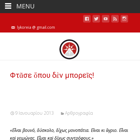
MENU
lykoreia @ gmail.com
Φτᾶσε ὅπου δὲν μπορεῖς!
9 Ιανουαρίου 2013
Αρθρογραφία
«Εἶναι βουνό, δύσκολο, δίχως μονοπάτια. Εἴναι κι ἄγριο. Εἶναι
καὶ χειμώνας. Εἶμαι καὶ δίχως συντρόφους.»