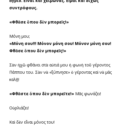
ἄγριο. Εἶναι καὶ χειμώνας. Εἶμαι καὶ δίχως
συντρόφους.
«Φθᾶσε ὅπου δὲν μπορεῖς!»
Μόνη μου;
«Μόνη σου!!! Μόνον μόνη σου! Μόνον μόνη σου!
Φθᾶσε ὅπου δὲν μπορεῖς!»
Σὰν ἠχῶ φθάνει στὰ αὐτιά μου ἡ φωνὴ τοῦ γέροντος
Πάππου του. Σὰν νὰ «ξύπνησε» ὁ γέροντας καὶ νὰ μᾶς
καλῇ!
«Φθᾶστε ὅπου δὲν μπορεῖτε!»
Μᾶς φωνάζει!
Οὐρλιάζει!
Καὶ δὲν εἶναι μόνος του!