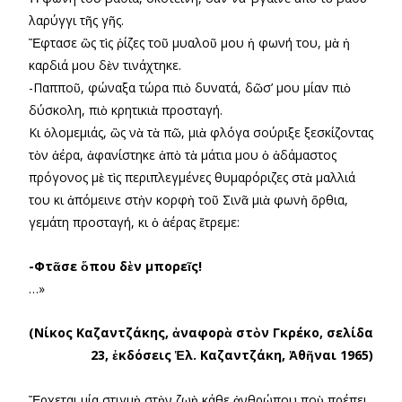
λαρύγγι τῆς γῆς.
Ἔφτασε ὣς τὶς ῥίζες τοῦ μυαλοῦ μου ἡ φωνή του, μὰ ἡ
καρδιά μου δὲν τινάχτηκε.
-Παπποῦ, φώναξα τώρα πιὸ δυνατά, δῶσ’ μου μίαν πιὸ
δύσκολη, πιὸ κρητικιὰ προσταγή.
Κι ὁλομεμιάς, ὣς νὰ τὰ πῶ, μιὰ φλόγα σούριξε ξεσκίζοντας
τὸν ἀέρα, ἀφανίστηκε ἀπὸ τὰ μάτια μου ὁ ἀδάμαστος
πρόγονος μὲ τὶς περιπλεγμένες θυμαρόριζες στὰ μαλλιά
του κι ἀπόμεινε στὴν κορφὴ τοῦ Σινᾶ μιὰ φωνὴ ὄρθια,
γεμάτη προσταγή, κι ὁ ἀέρας ἔτρεμε:
-Φτᾶσε ὅπου δὲν μπορεῖς!
…»
(Νίκος Καζαντζάκης, ἀναφορὰ στὸν Γκρέκο, σελίδα
23, ἐκδόσεις Ἑλ. Καζαντζάκη, Ἀθῆναι 1965)
Ἔρχεται μία στιγμὴ στὴν ζωὴ κάθε ἀνθρώπου ποὺ πρέπει