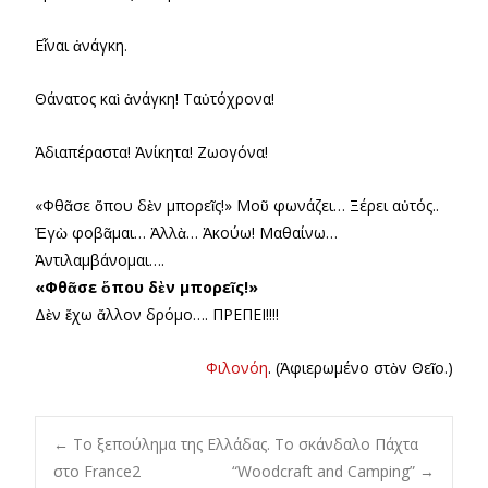
Εἶναι ἀνάγκη.
Θάνατος καὶ ἀνάγκη! Ταὐτόχρονα!
Ἀδιαπέραστα! Ἀνίκητα! Ζωογόνα!
«Φθᾶσε ὅπου δὲν μπορεῖς!» Μοῦ φωνάζει… Ξέρει αὐτός..
Ἐγὼ φοβᾶμαι… Ἀλλὰ… Ἀκούω! Μαθαίνω…
Ἀντιλαμβάνομαι….
«Φθᾶσε ὅπου δὲν μπορεῖς!»
Δὲν ἔχω ἄλλον δρόμο…. ΠΡΕΠΕΙ!!!!
Φιλονόη
. (Ἀφιερωμένο στὸν Θεῖο.)
Post
←
Το ξεπούλημα της Ελλάδας. Το σκάνδαλο Πάχτα
στο France2
“Woodcraft and Camping”
→