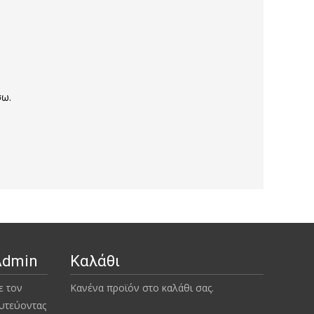
σω.
Admin
Καλάθι
ε τον
Κανένα προϊόν στο καλάθι σας.
υτεύοντας