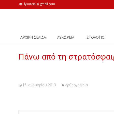
lykoreia @ gmail.com
Skip
ΑΡΧΙΚΗ ΣΕΛΙΔΑ
ΛΥΚΩΡΕΙΑ
ΙΣΤΟΛΌΓΙΟ
to
content
Πάνω από τη στρατόσφα
15 Ιανουαρίου 2013
Αρθρογραφία