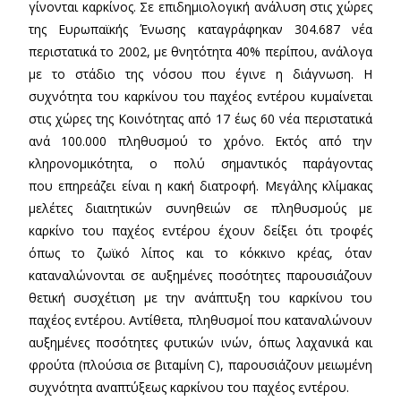
γίνονται καρκίνος. Σε επιδημιολογική ανάλυση στις χώρες
της Ευρωπαϊκής Ένωσης καταγράφηκαν 304.687 νέα
περιστατικά το 2002, με θνητότητα 40% περίπου, ανάλογα
με το στάδιο της νόσου που έγινε η διάγνωση. Η
συχνότητα του καρκίνου του παχέος εντέρου κυμαίνεται
στις χώρες της Κοινότητας από 17 έως 60 νέα περιστατικά
ανά 100.000 πληθυσμού το χρόνο. Εκτός από την
κληρονομικότητα, ο πολύ σημαντικός παράγοντας
που επηρεάζει είναι η κακή διατροφή. Μεγάλης κλίμακας
μελέτες διαιτητικών συνηθειών σε πληθυσμούς με
καρκίνο του παχέος εντέρου έχουν δείξει ότι τροφές
όπως το ζωϊκό λίπος και το κόκκινο κρέας, όταν
καταναλώνονται σε αυξημένες ποσότητες παρουσιάζουν
θετική συσχέτιση με την ανάπτυξη του καρκίνου του
παχέος εντέρου. Αντίθετα, πληθυσμοί που καταναλώνουν
αυξημένες ποσότητες φυτικών ινών, όπως λαχανικά και
φρούτα (πλούσια σε βιταμίνη C), παρουσιάζουν μειωμένη
συχνότητα αναπτύξεως καρκίνου του παχέος εντέρου.