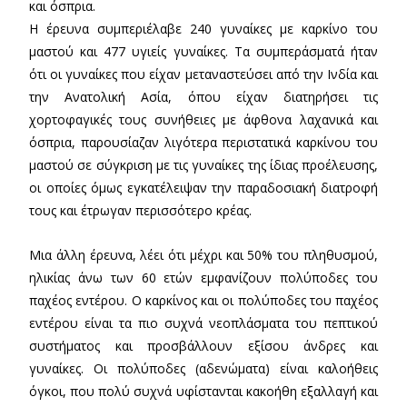
και όσπρια.
Η έρευνα συμπεριέλαβε 240 γυναίκες με καρκίνο του
μαστού και 477 υγιείς γυναίκες. Τα συμπεράσματά ήταν
ότι οι γυναίκες που είχαν μεταναστεύσει από την Ινδία και
την Ανατολική Ασία, όπου είχαν διατηρήσει τις
χορτοφαγικές τους συνήθειες με άφθονα λαχανικά και
όσπρια, παρουσίαζαν λιγότερα περιστατικά καρκίνου του
μαστού σε σύγκριση με τις γυναίκες της ίδιας προέλευσης,
οι οποίες όμως εγκατέλειψαν την παραδοσιακή διατροφή
τους και έτρωγαν περισσότερο κρέας.
Μια άλλη έρευνα, λέει ότι μέχρι και 50% του πληθυσμού,
ηλικίας άνω των 60 ετών εμφανίζουν πολύποδες του
παχέος εντέρου. Ο καρκίνος και οι πολύποδες του παχέος
εντέρου είναι τα πιο συχνά νεοπλάσματα του πεπτικού
συστήματος και προσβάλλουν εξίσου άνδρες και
γυναίκες. Οι πολύποδες (αδενώματα) είναι καλοήθεις
όγκοι, που πολύ συχνά υφίστανται κακοήθη εξαλλαγή και