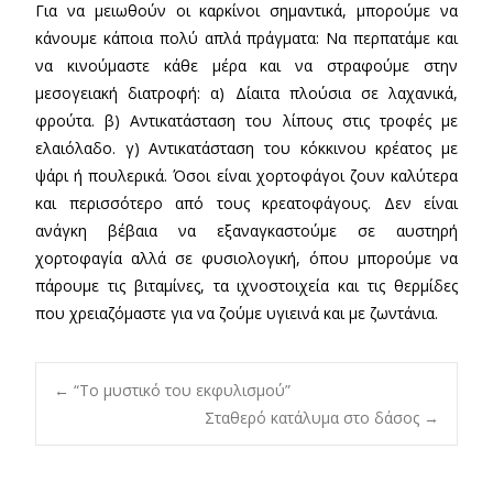
Για να μειωθούν οι καρκίνοι σημαντικά, μπορούμε να
κάνουμε κάποια πολύ απλά πράγματα: Να περπατάμε και
να κινούμαστε κάθε μέρα και να στραφούμε στην
μεσογειακή διατροφή: α) Δίαιτα πλούσια σε λαχανικά,
φρούτα. β) Αντικατάσταση του λίπους στις τροφές με
ελαιόλαδο. γ) Αντικατάσταση του κόκκινου κρέατος με
ψάρι ή πουλερικά. Όσοι είναι χορτοφάγοι ζουν καλύτερα
και περισσότερο από τους κρεατοφάγους. Δεν είναι
ανάγκη βέβαια να εξαναγκαστούμε σε αυστηρή
χορτοφαγία αλλά σε φυσιολογική, όπου μπορούμε να
πάρουμε τις βιταμίνες, τα ιχνοστοιχεία και τις θερμίδες
που χρειαζόμαστε για να ζούμε υγιεινά και με ζωντάνια.
Post
←
“Το μυστικό του εκφυλισμού”
Σταθερό κατάλυμα στο δάσος
→
navigation