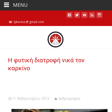
MENU
lykoreia @ gmail.com
Η φυτική διατροφή νικά τον
καρκίνο
11 Φεβρουαρίου 2013
Αρθρογραφία