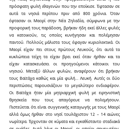
πρόσφατη φυλή ιθαγενών που την εποίκισε. Έφτασαν σε
αυτά τα νησιά περίπου πριν από 800 χρόνια. Όταν
έφτασαν οι Μαορί στην Νέα Ζηλαδία, σύμφωνα με την
προφορική τους παράδοση, βρήκαν ήδη εκεί άλλες φυλές
να κατοικούν, τις οποίες κυνήγησαν και πολέμησαν
παντού. Πολλούς μάλιστα τους έφαγαν κυριολεκτικά. Οι
Μαορί είχαν πει στους πρώτους Λευκούς, ότι αυτά τα
κυκλώπεια τείχη τα είχαν βρει εκεί όταν ήρθαν και τα
είχαν κατασκευάσει οι προηγούμενοι κάτοικοι του
νησιού. Μεταξύ άλλων φυλών, αναφέρουν ότι βρήκαν
τους Βαϊτάχα καθώς και μία φυλή… Λευκή. Αυτές οι δύο
περιπτώσεις παρουσιάζουν το μεγαλύτερο ενδιαφέρον.
Οι Βαϊτάχα ήταν μία μητριαρχική φυλή με ειρηνιστική
θρησκεία που τους απαγόρευε να πολεμήσουν.
Πιστεύεται ότι είναι συγγενικής καταγωγής με τους Μαορί
αλλά όμως ήρθαν στο νησί τουλάχιστον 12 – 14 αιώνες
νωρίτερα. Έρχονταν σε κύματα και εγκαθίσταντο σταδιακά
σε ομάδες. Αυτό λένε οι Μαορί, οι οποίοι σημειωτέον,