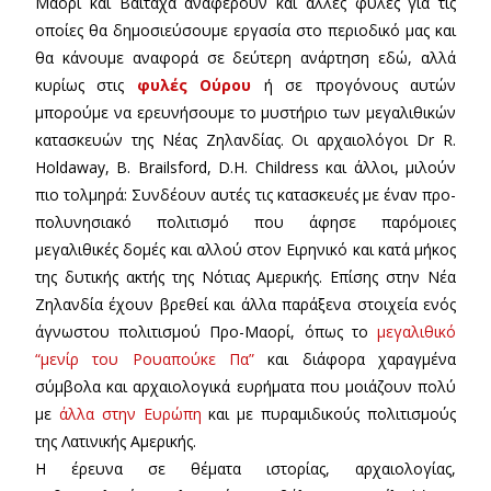
Μαορί και Βαϊτάχα αναφέρουν και άλλες φυλές για τις
οποίες θα δημοσιεύσουμε εργασία στο περιοδικό μας και
θα κάνουμε αναφορά σε δεύτερη ανάρτηση εδώ, αλλά
κυρίως στις
φυλές Ούρου
ή σε προγόνους αυτών
μπορούμε να ερευνήσουμε το μυστήριο των μεγαλιθικών
κατασκευών της Νέας Ζηλανδίας. Οι αρχαιολόγοι Dr R.
Holdaway, B. Brailsford, D.H. Childress και άλλοι, μιλούν
πιο τολμηρά: Συνδέουν αυτές τις κατασκευές με έναν προ-
πολυνησιακό πολιτισμό που άφησε παρόμοιες
μεγαλιθικές δομές και αλλού στον Ειρηνικό και κατά μήκος
της δυτικής ακτής της Νότιας Αμερικής. Επίσης στην Νέα
Ζηλανδία έχουν βρεθεί και άλλα παράξενα στοιχεία ενός
άγνωστου πολιτισμού Προ-Μαορί, όπως το
μεγαλιθικό
“μενίρ του Ρουαπούκε Πα”
και διάφορα χαραγμένα
σύμβολα και αρχαιολογικά ευρήματα που μοιάζουν πολύ
με
άλλα στην Ευρώπη
και με πυραμιδικούς πολιτισμούς
της Λατινικής Αμερικής.
Η έρευνα σε θέματα ιστορίας, αρχαιολογίας,