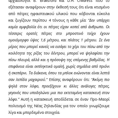
αρχαιολόγοι B. Brailsford και D.H. Childress που το
εξέτασαν αναφέρουν στην έκθεσή τους ότι είναι κτισμένο
από πέτρες ηφαιστειακού υλικού που κόβονται εύκολα
και ζυγίζουν περίπου 4 τόνους η κάθε μία:
“Δεν υπάρχει
καμία αμφιβολία ότι οι πέτρες είχαν κοπεί από άνθρωπο. Οι
τέσσερις ορατές πέτρες στο μπροστινό τοίχο έχουν
ομοιόμορφο ύψος 1,6 μέτρου, και πλάτος 1 μέτρου. Σε ένα
μέρος που μπορεί κανείς να εισάγει το χέρι του πίσω από την
κοιλότητα της ρίζας του δέντρου, μπορεί να ψηλαφίσει την
πίσω πλευρά, αλλά και η πρόσοψη της επόμενης βαθμίδας. Η
επιφάνεια είναι εκπληκτικά ομαλή, χωρίς σημάδια από πριόνι
ή σκεπάρνι. Τα διάκενα, όπου τα μπλοκ ενώνονται είναι λεπτά
σαν λεπίδα μαχαιριού.”
Επίσης αναφέρουν ότι:
“Ακόμη πιο
ψηλά στον λόφο, προεξέχουν κι άλλες ανάλογες πέτρες,
γεγονός που υποδηλώνει μια πιο εκτεταμένη κατασκευή στον
λόφο.”
Αυτή η κατασκευή αποδίδεται σε έναν Προ-Μαορί
πολιτισμό της Νέας Ζηλανδίας για τον οποίο γνωρίζουμε
λίγα και μπερδεμένα στοιχεία.