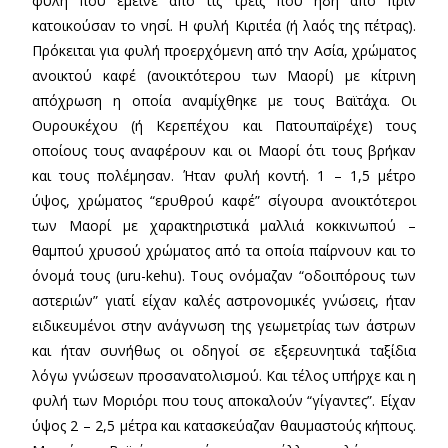
φυλή που έμεινε από τις τρεις που ήδη από πριν
κατοικούσαν το νησί. Η φυλή Κιριτέα (ή λαός της πέτρας).
Πρόκειται για φυλή προερχόμενη από την Ασία, χρώματος
ανοικτού καφέ (ανοικτότερου των Μαορί) με κίτρινη
απόχρωση η οποία αναμίχθηκε με τους Βαϊτάχα. Οι
Ουρουκέχου (ή Κερεπέχου και Πατουπαϊρέχε) τους
οποίους τους αναφέρουν και οι Μαορί ότι τους βρήκαν
και τους πολέμησαν. Ήταν φυλή κοντή. 1 – 1,5 μέτρο
ύψος, χρώματος “ερυθρού καφέ” σίγουρα ανοικτότεροι
των Μαορί με χαρακτηριστικά μαλλιά κοκκινωπού –
θαμπού χρυσού χρώματος από τα οποία παίρνουν και το
όνομά τους (uru-kehu). Τους ονόμαζαν “οδοιπόρους των
αστεριών” γιατί είχαν καλές αστρονομικές γνώσεις, ήταν
ειδικευμένοι στην ανάγνωση της γεωμετρίας των άστρων
και ήταν συνήθως οι οδηγοί σε εξερευνητικά ταξίδια
λόγω γνώσεων προσανατολισμού. Και τέλος υπήρχε και η
φυλή των Μοριόρι που τους αποκαλούν “γίγαντες”. Είχαν
ύψος 2 – 2,5 μέτρα και κατασκεύαζαν θαυμαστούς κήπους.