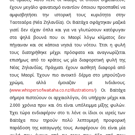
έχουν μεγάλο φανατισμό εναντίον όποιου προσπαθεί να
αμφισβητήσει την ιστορική τους κυριότητα στην
Ταοτεαόρα (Νέα Ζηλανδία). Οι Βαϊτάχα σφάχτηκαν μαζικά
γιατί δεν είχαν όπλα και για να γλυτώσουν κατέφυγαν
στα ψηλά βουνά που οι Μαορί λόγω κλίματος δεν
πήγαιναν και σε κάποια νησιά του νότου. Έτσι η φυλή
τους διατηρήθηκε μέχρι πρόσφατα και αναγνωρίζεται
επισήμως από το κράτος ως μία διαφορετική φυλή της
Νέας Ζηλανδίας. Πράγματι έχουν αισθητή διαφορά από
τους Μαορί. Έχουν πιο ανοικτό δέρμα στο μπρούτζινο
χρώμα, αλλά έμοιαζαν με Ινδιάνους.
(
www.whispersofwaitaha.co.nz/illustrations/
) Οι Βαϊτάχα
σήμερα πιστεύουν οι αρχαιολόγοι, ότι υπήρχαν μέχρι και
2.000 χρόνια πριν και ότι είναι υπόλειμμα μίξης φυλών.
Έχει τώρα ενδιαφέρον στο τι λένε οι ίδιοι οι ιερείς των
Βαϊτάχα που τηρούν πολύ λεπτομερή προφορική
παράδοση της καταγωγής τους. Αναφέρουν ότι είναι μία