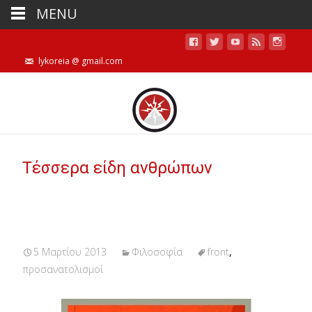
MENU
lykoreia @ gmail.com
Τέσσερα είδη ανθρώπων
5 Μαρτίου 2013
Φιλοσοφία
front
,
προσανατολισμοί