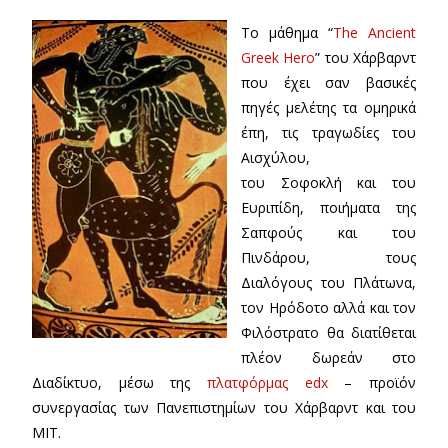
Το μάθημα “
The Ancient
Greek Hero
” του Χάρβαρντ
που έχει σαν βασικές
πηγές μελέτης τα ομηρικά
έπη, τις τραγωδίες του
Αισχύλου,
του Σοφοκλή και του
Ευριπίδη, ποιήματα της
Σαπφούς και του
Πινδάρου, τους
Διαλόγους του Πλάτωνα,
τον Ηρόδοτο αλλά και τον
Φιλόστρατο θα διατίθεται
πλέον δωρεάν στο
Διαδίκτυο, μέσω της
πλατφόρμας edx
– προϊόν
συνεργασίας των Πανεπιστημίων του Χάρβαρντ και του
MIT.