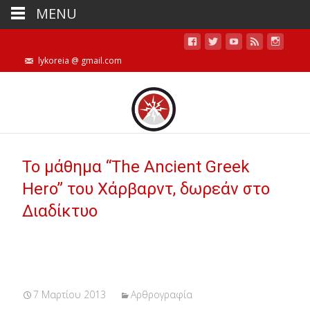
MENU
lykoreia @ gmail.com
Το μάθημα “The Ancient Greek
Hero” του Χάρβαρντ, δωρεάν στο
Διαδίκτυο
7 Μαρτίου 2013
Αρθρογραφία