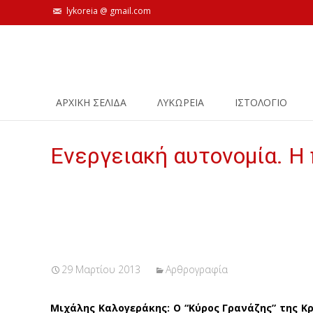
lykoreia @ gmail.com
Skip
ΑΡΧΙΚΗ ΣΕΛΙΔΑ
ΛΥΚΩΡΕΙΑ
ΙΣΤΟΛΌΓΙΟ
to
content
Ενεργειακή αυτονομία. Η
29 Μαρτίου 2013
Αρθρογραφία
Μιχάλης Καλογεράκης: Ο “Κύρος Γρανάζης” της Κ