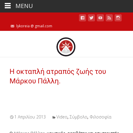
MENU
lykoreia @ gmail.com
Η οκταπλή ατραπός ζωής του
Μάρκου Πάλλη.
1 Απριλίου 2013
Video
,
Σύμβολο
,
Φιλοσοφία