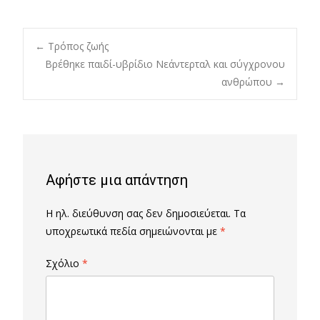
Post
←
Τρόπος ζωής
Βρέθηκε παιδί-υβρίδιο Νεάντερταλ και σύγχρονου
ανθρώπου
→
navigation
Αφήστε μια απάντηση
Η ηλ. διεύθυνση σας δεν δημοσιεύεται.
Τα
υποχρεωτικά πεδία σημειώνονται με
*
Σχόλιο
*