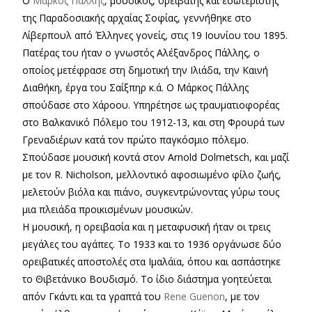
Ο
Μάρκος Πάλλης
, μουσικός, ορειβάτης και εσωτεριστής
της Παραδοσιακής αρχαίας Σοφίας, γεννήθηκε στο
Λίβερπουλ από Έλληνες γονείς, στις 19 Ιουνίου του 1895.
Πατέρας του ήταν ο γνωστός Αλέξανδρος Πάλλης, ο
οποίος μετέφρασε στη δημοτική την Ιλιάδα, την Καινή
Διαθήκη, έργα του Σαίξπηρ κ.ά. Ο Μάρκος Πάλλης
σπούδασε στο Χάροου. Υπηρέτησε ως τραυματιοφορέας
στο Βαλκανικό Πόλεμο του 1912-13, και στη Φρουρά των
Γρεναδιέρων κατά τον πρώτο παγκόσμιο πόλεμο.
Σπούδασε μουσική κοντά στον Arnold Dolmetsch, και μαζί
με τον R. Nicholson, μελλοντικό αφοσιωμένο φίλο ζωής,
μελετούν βιόλα και πιάνο, συγκεντρώνοντας γύρω τους
μια πλειάδα προικισμένων μουσικών.
Η μουσική, η ορειβασία και η μεταφυσική ήταν οι τρεις
μεγάλες του αγάπες. Το 1933 και το 1936 οργάνωσε δύο
ορειβατικές αποστολές στα Ιμαλάϊα, όπου και ασπάστηκε
το Θιβετάνικο Βουδισμό. Το ίδιο διάστημα γοητεύεται
απόν Γκάντι και τα γραπτά του
Rene Guenon
, με τον