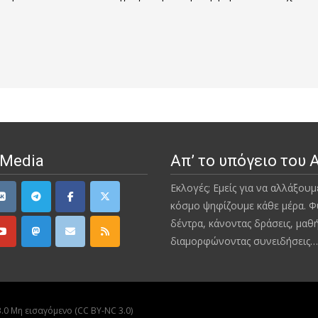
 Media
Απ’ το υπόγειο του 
Εκλογές; Εμείς για να αλλάξουμ
κόσμο ψηφίζουμε κάθε μέρα. Φ
δέντρα, κάνοντας δράσεις, μαθ
διαμορφώνοντας συνειδήσεις…
0 Μη εισαγόμενο (CC BY-NC 3.0)