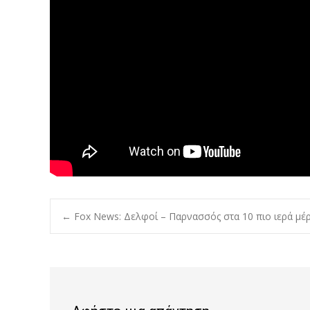
Post
←
Fox News: Δελφοί – Παρνασσός στα 10 πιο ιερά μέ
navigation