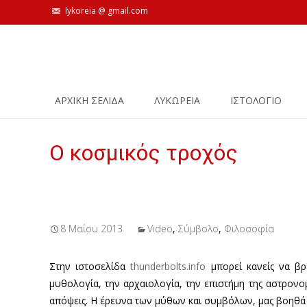
lykoreia @ gmail.com
Skip
ΑΡΧΙΚΗ ΣΕΛΙΔΑ
ΛΥΚΩΡΕΙΑ
ΙΣΤΟΛΌΓΙΟ
to
content
Ο κοσμικός τροχός
8 Μαΐου 2013
Video
,
Σύμβολο
,
Φιλοσοφία
Στην ιστοσελίδα
thunderbolts.info
μπορεί κανείς να βρ
μυθολογία, την αρχαιολογία, την επιστήμη της αστρονομ
απόψεις. Η έρευνα των μύθων και συμβόλων, μας βοηθά