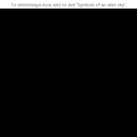
Το απόσπασμα είναι από το dvd “Symbols of an alien sky”
.