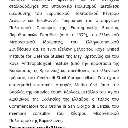
σταδιοδρόμησε στο υπουργείο Πολιτισμού. Διετέλεσε
διευθυντής του Ευρωπαϊκού Πολιτιστικού Κέντρου
Δελφών και διευθυντής Γραμμάτων του υπουργείου
Πολιτισμού. Πρόεδρος της Επιστημονικής Εταιρείας
Παραδοσιακών Σπουδών (από το 1979), του Ελληνικού
Μεσογειακού Ιδρύματος, του Ελληνοϊσπανικού
Συνδέσμου κ.ά. Το 1979 εξελέγη μέλος του Royal United
Institute for Defence Studies της Μεγ. Βρετανίας και του
Royal Anthropological Institute (υπό την προστασία της
Βασίλισσας της Βρετανίας) και υπεύθυνος του ελληνικού
τμήματος του Centro di Studi Compestellani. Του έχουν
απονεμηθεί ιπποτικός σταυρός Merito Civil (από τον
Βασιλέα της Ισπανίας Χουάν Κάρλος), μετάλλιο του Αγίου
Αιμιλιανού της Εκκλησίας της Ελλάδος, ο τίτλος του
Commendatore του Ordine di San Giorgio di Garizia, του
miembro consultor του Κέντρου Μεσογειακού
Πολιτισμού της Βαρκελώνης.
Συγγραφέας των βιβλίων: