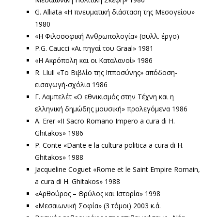
G. Alliata «Η πνευματική διάσταση της Μεσογείου»
1980
«Η Φιλοσοφική Ανθρωπολογία» (συλλ. έργο)
P.G. Caucci «Αι πηγαί του Graal» 1981
«Η Ακρόπολη και οι Καταλανοί» 1986
R. Llull «Το Βιβλίo της Ιπποσύνης» απόδοση-
εισαγωγή-σχόλια 1986
Γ. Λαμπελέτ «Ο εθνικισμός στην Τέχνη και η
ελληνική δημώδης μουσική» προλεγόμενα 1986
Α. Erer «II Sacro Romano Impero a cura di Η.
Ghitakos» 1986
P. Conte «Dante e la cultura politica a cura di Η.
Ghitakos» 1988
Jacqueline Coguet «Rome et le Saint Empire Romain,
a cura di Η. Ghitakos» 1988
«Αρθούρος – Θρύλος και Ιστορία» 1998
«Μεσαιωνική Σοφία» (3 τόμοι) 2003 κ.ά.