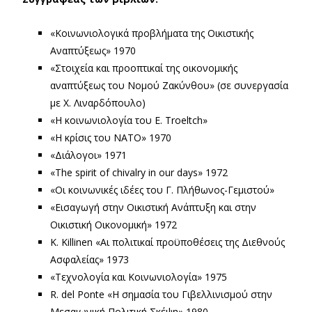
«Κοινωνιολογικά προβλήματα της Οικιστικής
Αναπτύξεως» 1970
«Στοιχεία και προοπτικαί της οικονομικής
αναπτύξεως του Νομού Ζακύνθου» (σε συνεργασία
με Χ. Λιναρδόπουλο)
«Η κοινωνιολογία του Ε. Troeltch»
«Η κρίσις του ΝΑΤΟ» 1970
«Διάλογοι» 1971
«The spirit of chivalry in our days» 1972
«Οι κοινωνικές ιδέες του Γ. Πλήθωνος-Γεμιστού»
«Εισαγωγή στην Οικιστική Ανάπτυξη και στην
Οικιστική Οικονομική» 1972
Κ. Killinen «Αι πολιτικαί προϋποθέσεις της Διεθνούς
Ασφαλείας» 1973
«Τεχνολογία και Κοινωνιολογία» 1975
R. del Ponte «Η σημασία του Γιβελλινισμού στην
Μεσαιωνική Πολιτική Σκέψη» 1980