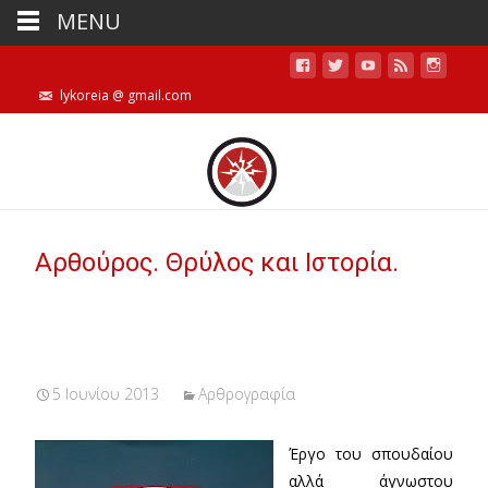
MENU
lykoreia @ gmail.com
Αρθούρος. Θρύλος και Ιστορία.
5 Ιουνίου 2013
Αρθρογραφία
Έργο του σπουδαίου
αλλά άγνωστου