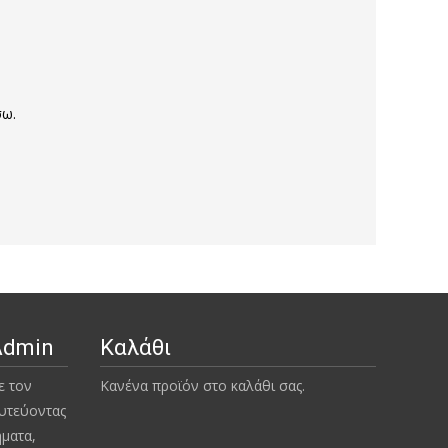
σω.
Admin
Καλάθι
ε τον
Κανένα προϊόν στο καλάθι σας.
υτεύοντας
ήματα,