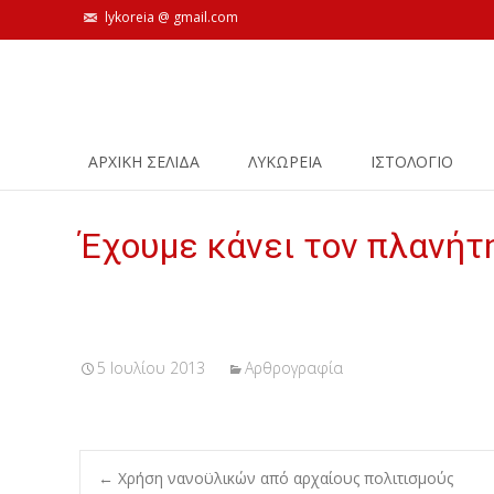
lykoreia @ gmail.com
Skip
ΑΡΧΙΚΗ ΣΕΛΙΔΑ
ΛΥΚΩΡΕΙΑ
ΙΣΤΟΛΌΓΙΟ
to
content
Έχουμε κάνει τον πλανήτ
5 Ιουλίου 2013
Αρθρογραφία
←
Χρήση νανοϋλικών από αρχαίους πολιτισμούς