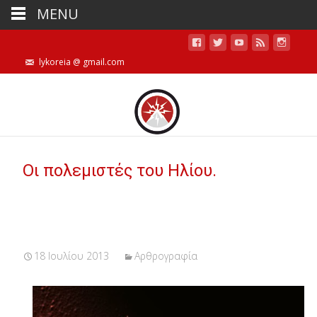
MENU
lykoreia @ gmail.com
Οι πολεμιστές του Ηλίου.
18 Ιουλίου 2013
Αρθρογραφία