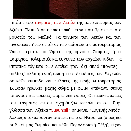
Ιππότης του
τάγματος των Αετών
της αυτοκρατορίας των
Αζτέκα. Γλυπτό σε ηφαιστειακή πέτρα που βρίσκεται στο
μουσείο του Μεξικό. Τα τάγματα των Αετών και των
Ιαγουάρων ήταν οι τάξεις των αρίστων της αυτοκρατορίας.
Όπως περίπου οι Όμοιοι της αρχαίας Σπάρτης, ή οι
Ξατρίγιας, πολεμιστές και ευγενείς των αρχαίων Ινδών. Τα
ιπποτικά τάγματα των Αζτέκα ήταν όχι απλά “πολίτες –
οπλίτες” αλλά η ενσάρκωση του ιδεώδους των Ευγενών
σε κάθε επίπεδο και φύλακες της ιερής Αυτοκρατορίας.
Έδωσαν ηρωικές μάχες σώμα με σώμα απέναντι στους
Ισπανούς και αρκετές φορές νικηφόρες. Οι περικεφαλαίες
του τάγματος αυτού σχημάτιζαν κεφάλι αετού. Στην
γλώσσα των Αζτέκα “
Cuauhpilli
” σημαίνει “Ευγενής Αετός”.
Αλλιώς αποκαλούνταν στρατιώτες του Ήλιου και (όπως και
οι δικοί μας Ρωμαίοι και κάθε Παραδοσιακή Τάξη), είχαν