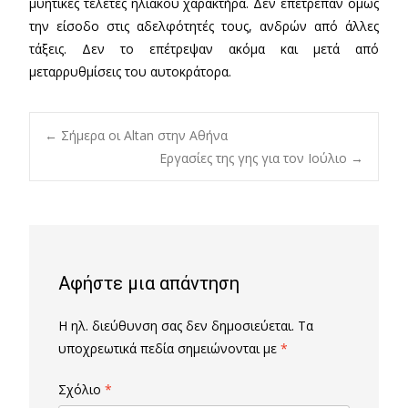
μυητικές τελετές ηλιακού χαρακτήρα. Δεν επέτρεπαν όμως
την είσοδο στις αδελφότητές τους, ανδρών από άλλες
τάξεις. Δεν το επέτρεψαν ακόμα και μετά από
μεταρρυθμίσεις του αυτοκράτορα.
Post
←
Σήμερα οι Altan στην Αθήνα
Εργασίες της γης για τον Ιούλιο
→
navigation
Αφήστε μια απάντηση
Η ηλ. διεύθυνση σας δεν δημοσιεύεται.
Τα
υποχρεωτικά πεδία σημειώνονται με
*
Σχόλιο
*