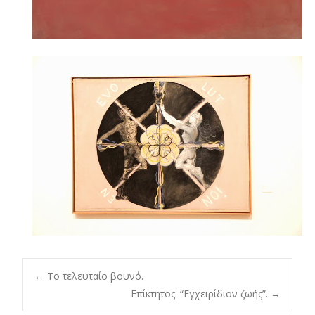
Post
←
Το τελευταίο βουνό.
Επίκτητος: “Εγχειρίδιον ζωής”.
→