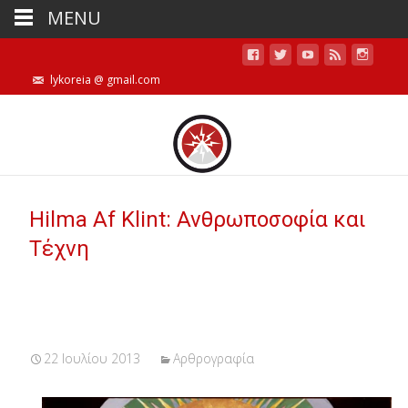
MENU
lykoreia @ gmail.com
Hilma Af Klint: Ανθρωποσοφία και
Τέχνη
22 Ιουλίου 2013
Αρθρογραφία