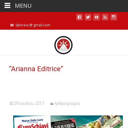
MENU
lykoreia @ gmail.com
“Arianna Editrice”
29 Ιουλίου 2013
Αρθρογραφία