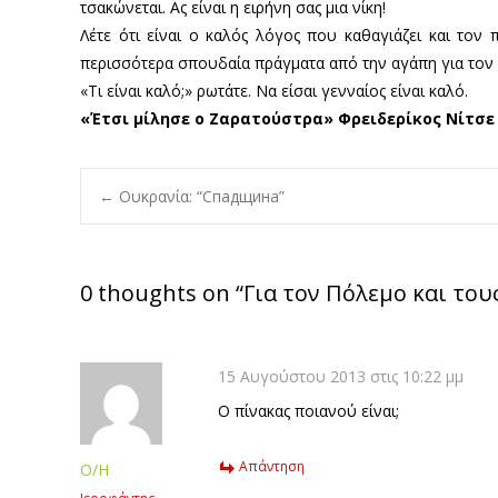
τσακώνεται. Ας είναι η ειρήνη σας μια νίκη!
Λέτε ότι είναι ο καλός λόγος που καθαγιάζει και τον
περισσότερα σπουδαία πράγματα από την αγάπη για τον γ
«Τι είναι καλό;» ρωτάτε. Να είσαι γενναίος είναι καλό.
«Έτσι μίλησε ο Ζαρατούστρα» Φρειδερίκος Νίτσε
Post
←
Ουκρανία: “Спадщина”
navigation
0 thoughts on “
Για τον Πόλεμο και του
15 Αυγούστου 2013 στις 10:22 μμ
O πίνακας ποιανού είναι;
Απάντηση
Ο/Η