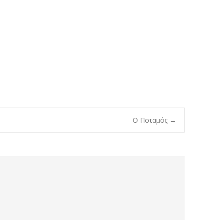
Ο Ποταμός
→