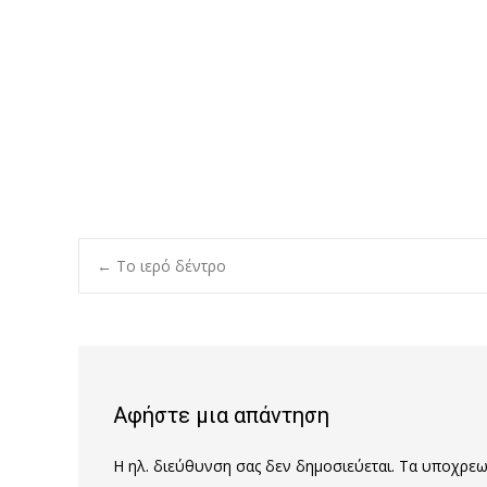
Post
←
Το ιερό δέντρο
navigation
Αφήστε μια απάντηση
Η ηλ. διεύθυνση σας δεν δημοσιεύεται.
Τα υποχρεωτ