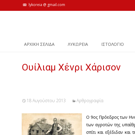
lykoreia @ gmail.com
Skip
ΑΡΧΙΚΗ ΣΕΛΙΔΑ
ΛΥΚΩΡΕΙΑ
ΙΣΤΟΛΌΓΙΟ
to
content
Ουίλιαμ Χένρι Χάρισον
18 Αυγούστου 2013
Αρθρογραφία
Ο 9ος Πρόεδρος των Ηνωμ
των αγροτών της υπαίθρ
σπίτι και εξέδιδαν και 