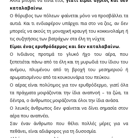
Αλλά μπορεί να είναι έτσι,
γιατί είμαι άγριος και δεν
καταλαβαίνω
.
Ο θόρυβος των πόλεων φαίνεται μόνο να προσβάλλει τα
αυτιά. Και τι ενδιαφέρον υπάρχει πια στο να ζεις, αν δεν
μπορείς να ακούς τη μοναχική κραυγή του κοκκινολαίμη ή
τις συζητήσεις των βατράχων στα έλη τη νύχτα;
Είμαι ένας ερυθρόδερμος και δεν καταλαβαίνω.
Ο Ινδιάνος προτιμά το γλυκό ήχο του αέρα, που
ξεπετιέται πάνω από τα έλη και τη μυρωδιά του ίδιου του
ανέμου, πλυμένου από τη βροχή του μεσημεριού ή
αρωματισμένου από τα κουκουνάρια του πεύκου.
Ο αέρας είναι πολύτιμος για τον ερυθρόδερμο, γιατί όλα
τα πράγματα μοιράζονται την ίδια αναπνοή – τα ζώα, τα
δέντρα, ο άνθρωπος μοιράζονται όλοι την ίδια ανάσα.
Ο λευκός άνθρωπος δεν φαίνεται να δίνει σημασία στον
αέρα που αναπνέει.
Σαν έναν άνθρωπο που θέλει πολλές μέρες για να
πεθάνει, είναι αδιάφορος για τη δυσοσμία.