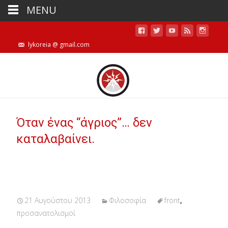
MENU
lykoreia @ gmail.com
Όταν ένας “άγριος”… δεν
καταλαβαίνει.
21 Αυγούστου 2013
Φιλοσοφία
front
,
προσανατολισμοί