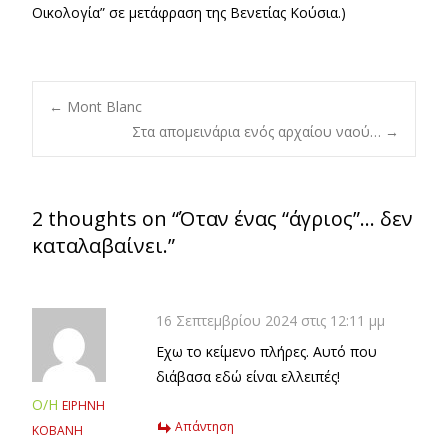
Οικολογία” σε μετάφραση της Βενετίας Κούσια.)
Post
←
Mont Blanc
Στα απομεινάρια ενός αρχαίου ναού…
→
navigation
2 thoughts on “
Όταν ένας “άγριος”… δεν
καταλαβαίνει.
”
16 Σεπτεμβρίου 2024 στις 12:11 μμ
Εχω το κείμενο πλήρες. Αυτό που
διάβασα εδώ είναι ελλειπές!
Ο/Η
ΕΙΡΗΝΗ
Απάντηση
ΚΟΒΑΝΗ