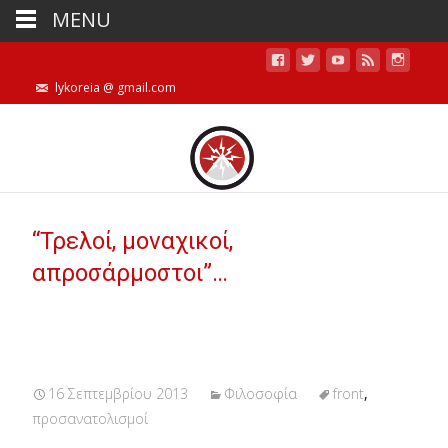
MENU
lykoreia @ gmail.com
“Τρελοί, μοναχικοί,
απροσάρμοστοι”…
16 Σεπτεμβρίου 2013
Φιλοσοφία
front
,
προσανατολισμοί