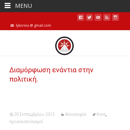
MENU
lykoreia @ gmail.com
Διαμόρφωση ενάντια στην
πολιτική.
29 Σεπτεμβρίου 2013
Φιλοσοφία
front
,
προσανατολισμοί