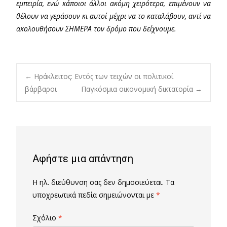
εμπειρία, ενώ κάποιοι άλλοι ακόμη χειρότερα, επιμένουν να
θέλουν να γεράσουν κι αυτοί μέχρι να το καταλάβουν, αντί να
ακολουθήσουν ΣΗΜΕΡΑ τον δρόμο που δείχνουμε.
Post
←
Ηράκλειτος: Εντός των τειχών οι πολιτικοί
βάρβαροι
Παγκόσμια οικονομική δικτατορία
→
navigation
Αφήστε μια απάντηση
Η ηλ. διεύθυνση σας δεν δημοσιεύεται.
Τα
υποχρεωτικά πεδία σημειώνονται με
*
Σχόλιο
*