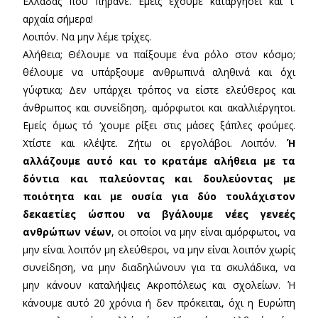
Ελλάδας που πήρανε. Εμείς έχουμε καταργήσει και τ’
αρχαία σήμερα!
Λοιπόν. Να μην λέμε τρίχες.
Αλήθεια; Θέλουμε να παίξουμε ένα ρόλο στον κόσμο;
θέλουμε να υπάρξουμε ανθρωπινά αληθινά και όχι
γύφτικα; Δεν υπάρχει τρόπος να είστε ελεύθερος και
άνθρωπος και συνείδηση, αμόρφωτοι και ακαλλιέργητοι.
Εμείς όμως τό ‘χουμε ρίξει στις μάσες ξάπλες φούμες.
Χτίστε και κλέψτε. Ζήτω οι εργολάβοι. Λοιπόν.
Ή
αλλάζουμε αυτό και το κρατάμε αλήθεια με τα
δόντια και παλεύοντας και δουλεύοντας με
ποιότητα και με ουσία για δύο τουλάχιστον
δεκαετίες ώσπου να βγάλουμε νέες γενεές
ανθρώπων νέων
, οι οποίοι να μην είναι αμόρφωτοι, να
μην είναι λοιπόν μη ελεύθεροι, να μην είναι λοιπόν χωρίς
συνείδηση, να μην διαδηλώνουν για τα σκυλάδικα, να
μην κάνουν καταλήψεις Ακροπόλεως και σχολείων. Ή
κάνουμε αυτό 20 χρόνια ή δεν πρόκειται, όχι η Ευρώπη