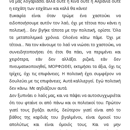
να μας λογαριάσει αλλά ούτε η Κίνα ούτε η Αλβανία ούτε
η εσχάτη των εσχάτων και καλά θα κάνει!
Ευκαιρία είναι όταν τρώμε ένα χαστούκι να
ειδοποιήσουμε αυτόν τον λαό, όχι με τέτοια που κάνει η
πολιτική… δεν βγήκε τίποτα με την πολιτική, ορίστε. Όλα
τα μεταπολεμικά χρόνια. Ολοένα κάτω πάμε. Όχι με
τέτοια… Να τον κάνουμε το λαό να νιώσει το χαστούκι, να
συνειδητοποιήσει ότι έτσι θα πάει, να περιμένει και
χειρότερα, εάν δεν αλλάξει ριζικά, εάν δεν
πνευματικοποιηθεί, ΜΟΡΦΩΘΕΙ, εκτιμήσει τα άξια, όχι τις
τρίχες, όχι τις επιφάνειες. Η πολιτική έχει συμφέρον να
δουλεύει με τις επιφάνειες. Αυτά καλλιεργεί. Εγώ πολιτική
δεν κάνω. Με αηδιάζουν αυτά.
Δεν ξυπνάει ο λαός μας, και να πάψει να αυτοσυγχωριέται
ότι του φταίνε οι από πάνω και οι πολιτικοί του. Πρώτον
γιατί τους βγάζει αυτός, δεύτερον γιατί είναι από το
βάθος της καρδιάς του βγαλμένοι, είναι όμοιοί του
απολύτως και είναι όμοιός τους. Και να μην