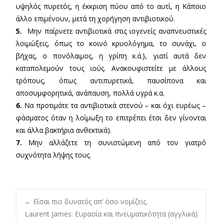
υψηλός πυρετός, η έκκριση πύου από το αυτί, η Κάποιο
άλλο επιμένουν, μετά τη χορήγηση αντιβιοτικού.
5.
Μην παίρνετε αντιβιοτικά στις ιογενείς αναπνευστικές
λοιμώξεις, όπως το κοινό κρυολόγημα, το συνάχι, ο
βήχας, ο πονόλαιμος, η γρίπη κ.ά.}, γιατί αυτά δεν
καταπολεμούν τους ιούς. Ανακουφιστείτε με άλλους
τρόπους, όπως αντιπυρετικά, παυσίπονα και
αποσυμφορητικά, ανάπαυση, πολλά υγρά κ.α.
6.
Να προτιμάτε τα αντιβιοτικά στενού – και όχι ευρέως –
φάσματος όταν η λοίμωξη το επιτρέπει έτσι δεν γίνονται
και άλλα βακτήρια ανθεκτικά).
7.
Μην αλλάζετε τη συνιστώμενη από τον γιατρό
συχνότητα λήψης τους.
Post
←
Είσαι πιο δυνατός απ’ όσο νομίζεις.
Laurent James: Ευρασία και πνευματικότητα (αγγλικά)