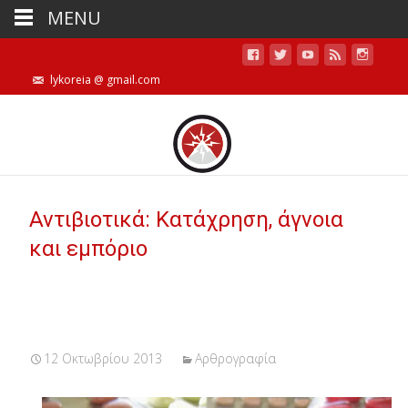
MENU
lykoreia @ gmail.com
Αντιβιoτικά: Κατάχρηση, άγνοια
και εμπόριο
12 Οκτωβρίου 2013
Αρθρογραφία