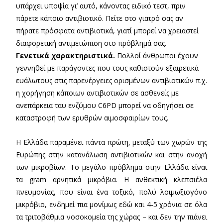
υπάρχει υποψία γι’ αυτό, κάνοντας ειδικό τεστ, πριν
πάρετε κάποιο αντιβιοτικό. Πείτε στο γιατρό σας αν
πήρατε πρόσφατα αντιβιοτικά, γιατί μπορεί να χρειαστεί
διαφορετική αντιμετώπιση στο πρόβλημά σας.
Γενετικά χαρακτηριστικά.
Πολλοί άνθρωποι έχουν
γεννηθεί με παράγοντες που τους καθιστούν εξαιρετικά
ευάλωτους στις παρενέργειες ορισμένων αντιβιοτικών π.χ.
η χορήγηση κάποιων αντιβιοτικών σε ασθενείς με
ανεπάρκεια ταυ ενζύμου C6PD μπορεί να οδηγήσει σε
καταστροφή των ερυθρών αιμοσφαιρίων τους.
Η Ελλάδα παραμένει πάντα πρώτη, μεταξύ των χωρών της
Ευρώπης στην κατανάλωση αντιβιοτικών και στην ανοχή
των μικροβίων. Το μεγάλο πρόβλημα στην Ελλάδα είναι
τα gram αρνητικά μικρόβια. Η ανθεκτική κλεπσιέλα
πνευμονίας, που είναι ένα τοξικό, πολύ λοιμωξιογόνο
μικρόβιο, ενδημεί πια μονίμως εδώ και 4-5 χρόνια σε όλα
τα τριτοβάθμια νοσοκομεία της χώρας – και δεν την πιάνει