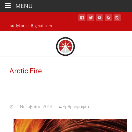
MENU
lykoreia @ gmail.com
Arctic Fire
21 Νοεμβρίου 2013
Αρθρογραφία