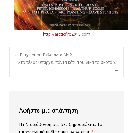
http://arcticfire2013.com
Post
←
Επιχείρηση Βελανιδιά Νο2
“Στο τέλος υπάρχει πάντα κάτι που νικά το σκοτάδι”.
→
navigation
Αφήστε μια απάντηση
Η ηλ. διεύθυνση σας δεν δημοσιεύεται.
Τα
υποχρεωτικά πεδία σημειώνονται με
*