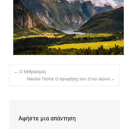
Post
←
Ο Μιθραϊσμός
Νίκολα Τέσλα: Ο προφήτης του 21ου αιώνα
→
navigation
Αφήστε μια απάντηση