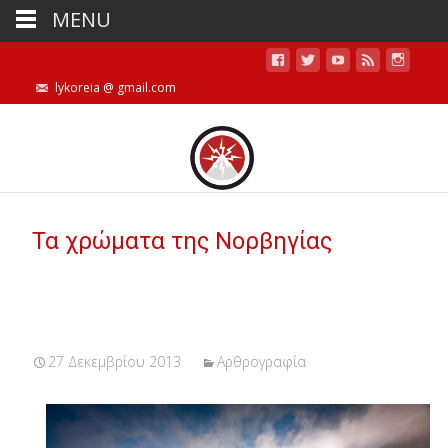
MENU
lykoreia @ gmail.com
Τα χρώματα της Νορβηγίας
27 Δεκεμβρίου 2013
Αρθρογραφία