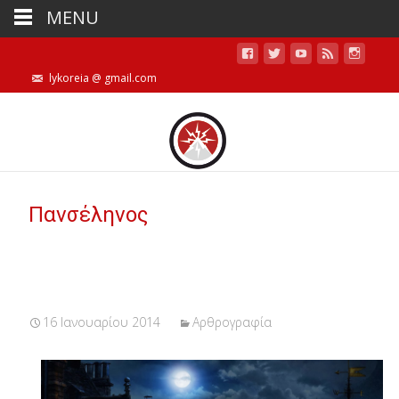
MENU
lykoreia @ gmail.com
Πανσέληνος
16 Ιανουαρίου 2014
Αρθρογραφία