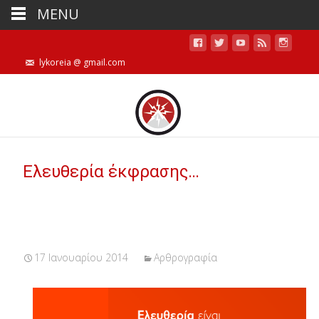
MENU
lykoreia @ gmail.com
Ελευθερία έκφρασης…
17 Ιανουαρίου 2014
Αρθρογραφία