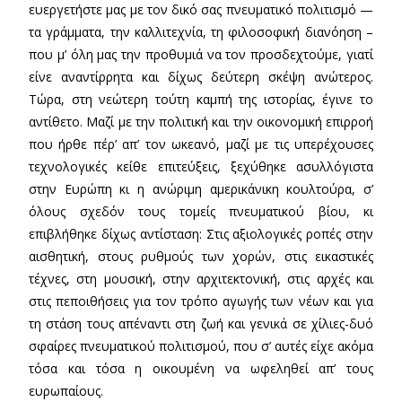
ευεργετήστε μας με τον δικό σας πνευματικό πολιτισμό —
τα γράμματα, την καλλιτεχνία, τη φιλοσοφική διανόηση –
που μ’ όλη μας την προθυμιά να τον προσδεχτούμε, γιατί
είνε αναντίρρητα και δίχως δεύτερη σκέψη ανώτερος.
Τώρα, στη νεώτερη τούτη καμπή της ιστορίας, έγινε το
αντίθετο. Μαζί με την πολιτική και την οικονομική επιρροή
που ήρθε πέρ’ απ’ τον ωκεανό, μαζί με τις υπερέχουσες
τεχνολογικές κείθε επιτεύξεις, ξεχύθηκε ασυλλόγιστα
στην Ευρώπη κι η ανώριμη αμερικάνικη κουλτούρα, σ’
όλους σχεδόν τους τομείς πνευματικού βίου, κι
επιβλήθηκε δίχως αντίσταση: Στις αξιολογικές ροπές στην
αισθητική, στους ρυθμούς των χορών, στις εικαστικές
τέχνες, στη μουσική, στην αρχιτεκτονική, στις αρχές και
στις πεποιθήσεις για τον τρόπο αγωγής των νέων και για
τη στάση τους απέναντι στη ζωή και γενικά σε χίλιες-δυό
σφαίρες πνευματικού πολιτισμού, που σ’ αυτές είχε ακόμα
τόσα και τόσα η οικουμένη να ωφεληθεί απ’ τους
ευρωπαίους.