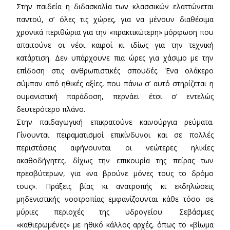
Στην παιδεία η διδασκαλία των κλασσικών ελαττώνεται
παντού, σ’ όλες τις χώρες, για να μένουν διαθέσιμα
χρονικά περιθώρια για την «πρακτικώτερη» μόρφωση που
απαιτούνε οι νέοι καιροί κι ιδίως για την τεχνική
κατάρτιση. Δεν υπάρχουνε πια ώρες για χάσιμο με την
επίδοση στις ανθρωπιστικές σπουδές. Ένα ολάκερο
σύμπαν από ηθικές αξίες, που πάνω σ’ αυτό στηρίζεται η
ουμανιστική παράδοση, περνάει έτσι σ’ εντελώς
δευτερότερο πλάνο.
Στην παιδαγωγική επικρατούνε καινούργια ρεύματα.
Γίνουνται πειραματισμοί επικίνδυνοι και σε πολλές
περιστάσεις αφήνουνται οι νεώτερες ηλικίες
ακαθοδήγητες, δίχως την επικουρία της πείρας των
πρεσβύτερων, για «να βρούνε μόνες τους το δρόμο
τους». Πράξεις βίας κι ανατροπής κι εκδηλώσεις
μηδενιστικής νοοτροπίας εμφανίζουνται κάθε τόσο σε
μύριες περιοχές της υδρογείου. Σεβάσμιες
«καθιερωμένες» με ηθικό κάλλος αρχές, όπως το «βίωμα