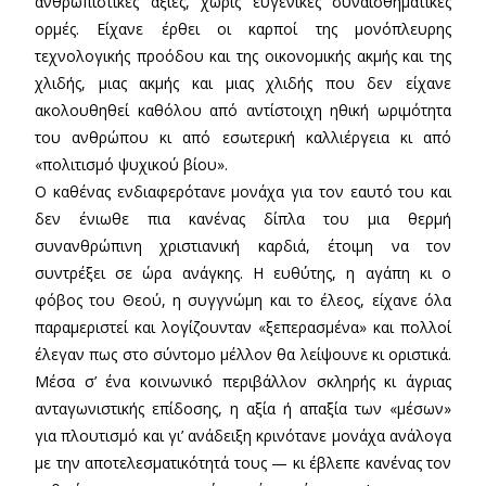
ανθρωπιστικές άξιες, χωρίς ευγενικές συναισθηματικές
ορμές. Είχανε έρθει οι καρποί της μονόπλευρης
τεχνολογικής προόδου και της οικονομικής ακμής και της
χλιδής, μιας ακμής και μιας χλιδής που δεν είχανε
ακολουθηθεί καθόλου από αντίστοιχη ηθική ωριμότητα
του ανθρώπου κι από εσωτερική καλλιέργεια κι από
«πολιτισμό ψυχικού βίου».
Ο καθένας ενδιαφερότανε μονάχα για τον εαυτό του και
δεν ένιωθε πια κανένας δίπλα του μια θερμή
συνανθρώπινη χριστιανική καρδιά, έτοιμη να τον
συντρέξει σε ώρα ανάγκης. Η ευθύτης, η αγάπη κι ο
φόβος του Θεού, η συγγνώμη και το έλεος, είχανε όλα
παραμεριστεί και λογίζουνταν «ξεπερασμένα» και πολλοί
έλεγαν πως στο σύντομο μέλλον θα λείψουνε κι οριστικά.
Μέσα σ’ ένα κοινωνικό περιβάλλον σκληρής κι άγριας
ανταγωνιστικής επίδοσης, η αξία ή απαξία των «μέσων»
για πλουτισμό και γι’ ανάδειξη κρινότανε μονάχα ανάλογα
με την αποτελεσματικότητά τους — κι έβλεπε κανένας τον