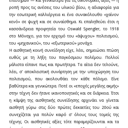
επιστημών — και γενικώτερα για τις οικονομικές αξίες — η
ροπή προς τις ανέσεις του υλικού βίου, η αδιαφορία για
την εσωτερική καλλιέργεια κι ένα συνακόλουθο «χαίνον
κενό» σε ψυχή και σε συναίσθημα. Κι επαληθεύει έτσι η
κασσάνδρεια προφητεία του Oswald Spengler, το 1918
στο Μόναχο, για τον ερχομό του «άψυχου» πολιτισμού,
του «μηχανικού», του «εξωτερικού» μονάχα.
Η αισθητική κοινή συνείδηση είχε, λέει, σημειώσει πτώση
ευθύς με τη λήξη του παγκόσμιου πολέμου. Πολλοί
μάλιστα είπανε πως και πρωτήτερα. Τα αίτια δεν τελούνε,
λέει, σ’ αποκλειστική συνάρτηση με την υποχώρηση του
πολιτισμού, που ακολουθάει τον κάθε πόλεμο. Είνε
βαθύτερα και γενικώτερα. Ποτέ οι «εποχές μεγάλης ακμής»
στην τέχνη δεν ήτανε ικανοποιητικές και σε διάρκεια. Έτσι
η κάμψη της αισθητικής συνείδησης αρχινάει να γίνεται
αισθητή γύρω στις δύο πρώτες δεκαετίες του 20ού και
συνεχίζεται για πολύν καιρό σ’ όλους τους τομείς της
τέχνης. Οι αισθητικές αξίες τότε παραμερίζουνται και τα