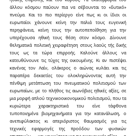
άλλου κόσμου παύουν πια να σέβουνται το «δυτικό»
πνεύμα. Και το πιο περίεργο είνε πως κι οι ίδιοι οι
ευρωπαίοι χάνουνε κείνη την παλιά τους ευγενική
περηφάνεια, κείνη τους την αυτοπεποίθηση για την
υπερέχουσα ηθική τους θέση στον κόσμο. Δίνουνε
θεληματικά πολιτική χειραφέτηση στους λαούς τής δικής
τους ως τα τώρα επιρροής. Καλούνε άλλους να
κατευθύνουνε τις τύχες της οικουμένης. Κι αν πιστέψει
κανένας τον Λαίν, ολάκερος ο αιώνας κυλάει και τις
παραπέρα δεκαετίες του ολοκληρώνοντας αυτή την
πένθιμη μετάπτωση του πνευματικού πολιτισμού των
ευρωπαίων, με το πλήθος τις αιωνόβιες ηθικές αξίες, σε
μια μορφή απλού τεχνικοοικονομικού πολιτισμού, που τα
κυριώτερα χαρακτηριστικά του είνε τάφθονα
τυποποιημένα βιομηχανήματα για την κατανάλωση, ο
ανεπιφύλακτος κι απεριόριστος θαυμασμός για τις
τεχνικές εφαρμογές της προόδου των φυσικών