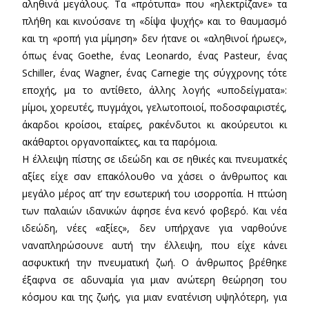
αληθινά μεγάλους. Τα «πρότυπα» που «ηλεκτρίζανε» τα
πλήθη και κινούσανε τη «δίψα ψυχής» και το θαυμασμό
και τη «ροπή για μίμηση» δεν ήτανε οι «αληθινοί ήρωες»,
όπως ένας Goethe, ένας Leonardo, ένας Pasteur, ένας
Schiller, ένας Wagner, ένας Carnegie της σύγχρονης τότε
εποχής, μα το αντίθετο, άλλης λογής «υποδείγματα»:
μίμοι, χορευτές, πυγμάχοι, γελωτοποιοί, ποδοσφαιριστές,
άκαρδοι κροίσοι, εταίρες, ρακένδυτοι κι ακούρευτοι κι
ακάθαρτοι οργανοπαίκτες, και τα παρόμοια.
Η έλλειψη πίστης σε ιδεώδη και σε ηθικές και πνευματκές
αξίες είχε σαν επακόλουθο να χάσει ο άνθρωπος και
μεγάλο μέρος απ’ την εσωτερική του ισορροπία. Η πτώση
των παλαιών ιδανικών άφησε ένα κενό φοβερό. Και νέα
ιδεώδη, νέες «αξίες», δεν υπήρχανε για ναρθούνε
ναναπληρώσουνε αυτή την έλλειψη, που είχε κάνει
ασφυκτική την πνευματική ζωή. Ο άνθρωπος βρέθηκε
έξαφνα σε αδυναμία για μιαν ανώτερη θεώρηση του
κόσμου και της ζωής, για μιαν ενατένιση υψηλότερη, για