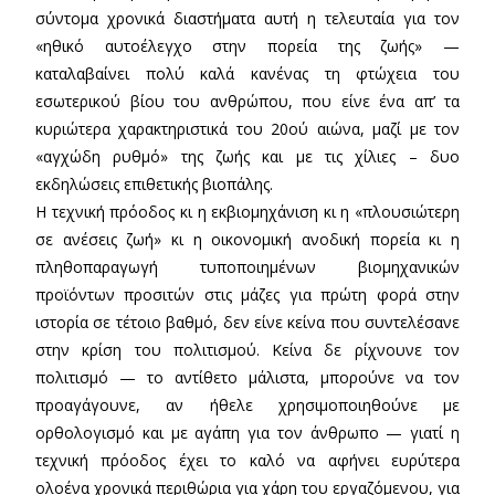
σύντομα χρονικά διαστήματα αυτή η τελευταία για τον
«ηθικό αυτοέλεγχο στην πορεία της ζωής» —
καταλαβαίνει πολύ καλά κανένας τη φτώχεια του
εσωτερικού βίου του ανθρώπου, που είνε ένα απ’ τα
κυριώτερα χαρακτηριστικά του 20ού αιώνα, μαζί με τον
«αγχώδη ρυθμό» της ζωής και με τις χίλιες – δυο
εκδηλώσεις επιθετικής βιοπάλης.
Η τεχνική πρόοδος κι η εκβιομηχάνιση κι η «πλουσιώτερη
σε ανέσεις ζωή» κι η οικονομική ανοδική πορεία κι η
πληθοπαραγωγή τυποποιημένων βιομηχανικών
προϊόντων προσιτών στις μάζες για πρώτη φορά στην
ιστορία σε τέτοιο βαθμό, δεν είνε κείνα που συντελέσανε
στην κρίση του πολιτισμού. Κείνα δε ρίχνουνε τον
πολιτισμό — το αντίθετο μάλιστα, μπορούνε να τον
προαγάγουνε, αν ήθελε χρησιμοποιηθούνε με
ορθολογισμό και με αγάπη για τον άνθρωπο — γιατί η
τεχνική πρόοδος έχει το καλό να αφήνει ευρύτερα
ολοένα χρονικά περιθώρια για χάρη του εργαζόμενου, για