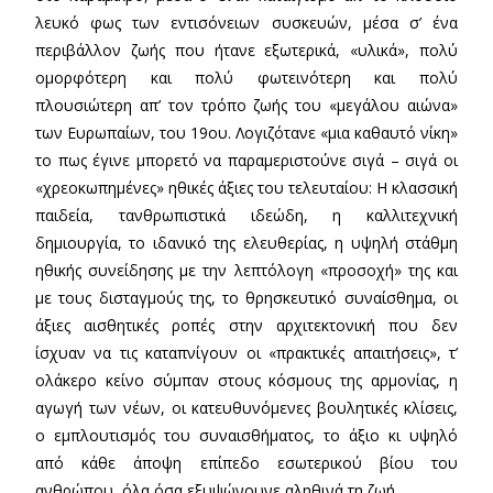
λευκό φως των εντισόνειων συσκευών, μέσα σ’ ένα
περιβάλλον ζωής που ήτανε εξωτερικά, «υλικά», πολύ
ομορφότερη και πολύ φωτεινότερη και πολύ
πλουσιώτερη απ’ τον τρόπο ζωής του «μεγάλου αιώνα»
των Ευρωπαίων, του 19ου. Λογιζότανε «μια καθαυτό νίκη»
το πως έγινε μπορετό να παραμεριστούνε σιγά – σιγά οι
«χρεοκωπημένες» ηθικές άξιες του τελευταίου: Η κλασσική
παιδεία, τανθρωπιστικά ιδεώδη, η καλλιτεχνική
δημιουργία, το ιδανικό της ελευθερίας, η υψηλή στάθμη
ηθικής συνείδησης με την λεπτόλογη «προσοχή» της και
με τους δισταγμούς της, το θρησκευτικό συναίσθημα, οι
άξιες αισθητικές ροπές στην αρχιτεκτονική που δεν
ίσχυαν να τις καταπνίγουν οι «πρακτικές απαιτήσεις», τ’
ολάκερο κείνο σύμπαν στους κόσμους της αρμονίας, η
αγωγή των νέων, οι κατευθυνόμενες βουλητικές κλίσεις,
ο εμπλουτισμός του συναισθήματος, το άξιο κι υψηλό
από κάθε άποψη επίπεδο εσωτερικού βίου του
ανθρώπου, όλα όσα εξυψώνουνε αληθινά τη ζωή.