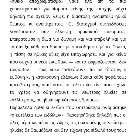
«ηθικό αποχρωματισμό» νάνε ένα απ’ τα πιο
χαρακτηριστικά γνωρίσματα κείνης της εποχής, νάχει
δηλαδή πια σχεδόν λείψει η διαστολή αναμεταξύ ηθικά
θεμιτού κι ανεπίτρεπτου. Οι δισταγμοί συνειδήσεως
λογίζουνταν σαν έλλειψη πρακτικού πνεύματος.
Επικρατούσε η δίψα για δύναμη και για επιβολή και για
κατάπνιξη κάθε αντίδρασης με οποιοδήποτε μέσο. Γενικά,
η πίστη σε ηθικές αξίες είχε υποχωρήσει. Και για κείνο
που συχνά οι νέοι ενιώθανε — και το εκφράζουνταν, δεν
τόκρυβαν — πως «δεν πιστεύουνε πια σε τίποτα», η
ευθύνη κι η κατακραυγή εβάραινε δίκαια κάθε φορά τους
πρεσβύτερους, γιατί αυτοί οι τελευταίοι είνε που είχανε
το χρέος να οδηγήσουνε τις νεώτερες ηλικίες σε
καλλίτερους, σε ηθικά ωραιότερους δρόμους.
Παράλληλα ήρθε κι εκείνο που υστερώτερα ονομάστηκε
«η ευτέλεια των ειδώλων». Παρατηρήθηκε δηλαδή πως σ’
όλες πέρα ως πέρα τις χώρες της οικουμένης οι νεώτερες
ηλικίες δε θαυμάζανε και δεν είχανε για είδωλά τους τους