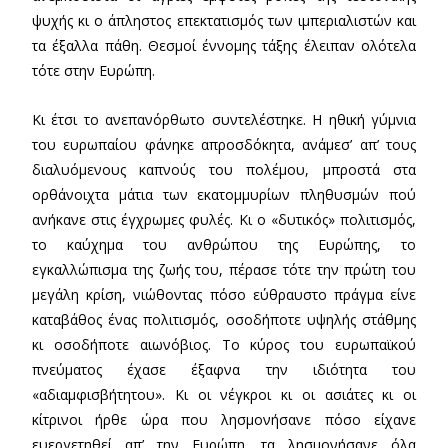
ψυχής κι ο άπληστος επεκτατισμός των ιμπεριαλιστών και
τα έξαλλα πάθη. Θεσμοί έννομης τάξης έλειπαν ολότελα
τότε στην Ευρώπη.
Κι έτσι το ανεπανόρθωτο συντελέστηκε. Η ηθική γύμνια
του ευρωπαίου φάνηκε απροσδόκητα, ανάμεσ’ απ’ τους
διαλυόμενους καπνούς του πολέμου, μπροστά στα
ορθάνοιχτα μάτια των εκατομμυρίων πληθυσμών πού
ανήκανε στις έγχρωμες φυλές. Κι ο «δυτικός» πολιτισμός,
το καύχημα του ανθρώπου της Ευρώπης, το
εγκαλλώπισμα της ζωής του, πέρασε τότε την πρώτη του
μεγάλη κρίση, νιώθοντας πόσο εύθραυστο πράγμα είνε
καταβάθος ένας πολιτισμός, οσοδήποτε υψηλής στάθμης
κι οσοδήποτε αιωνόβιος. Το κύρος του ευρωπαϊκού
πνεύματος έχασε έξαφνα την ιδιότητα του
«αδιαμφισβήτητου». Κι οι νέγκροι κι οι ασιάτες κι οι
κίτρινοι ήρθε ώρα που λησμονήσανε πόσο είχανε
ευεργετηθεί απ’ την Ευρώπη, τα λησμονήσανε όλα