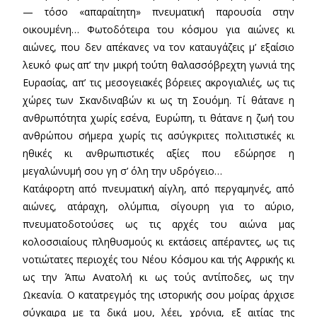
— τόσο «απαραίτητη» πνευματική παρουσία στην
οικουμένη… Φωτοδότειρα του κόσμου για αιώνες κι
αιώνες, που δεν απέκανες να τον καταυγάζεις μ’ εξαίσιο
λευκό φως απ’ την μικρή τούτη θαλασσόβρεχτη γωνιά της
Ευρασίας, απ’ τις μεσογειακές βόρειες ακρογιαλιές, ως τις
χώρες των Σκανδιναβών κι ως τη Σουόμη. Τί θάτανε η
ανθρωπότητα χωρίς εσένα, Ευρώπη, τι θάτανε η ζωή του
ανθρώπου σήμερα χωρίς τις ασύγκριτες πολιτιστικές κι
ηθικές κι ανθρωπιστικές αξίες που εδώρησε η
μεγαλώνυμή σου γη σ’ όλη την υδρόγειο…
Κατάφορτη από πνευματική αίγλη, από περγαμηνές, από
αιώνες, ατάραχη, ολύμπια, σίγουρη για το αύριο,
πνευματοδοτούσες ως τις αρχές του αιώνα μας
κολοσσιαίους πληθυσμούς κι εκτάσεις απέραντες, ως τις
νοτιώτατες περιοχές του Νέου Κόσμου και τής Αφρικής κι
ως την Άπω Ανατολή κι ως τούς αντίποδες, ως την
Ωκεανία. Ο κατατρεγμός της ιστορικής σου μοίρας άρχισε
σύγκαιρα με τα δικά μου, λέει, χρόνια, εξ αιτίας της