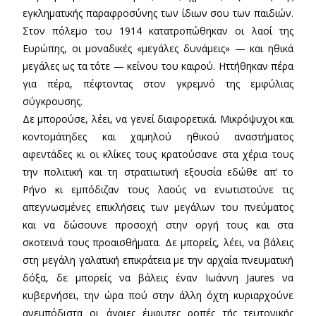
εγκληματικής παραφροσύνης των ίδιων σου των παιδιών.
Στον πόλεμο του 1914 κατατροπώθηκαν οι λαοί της
Ευρώπης, οι μοναδικές «μεγάλες δυνάμεις» — και ηθικά
μεγάλες ως τα τότε — κείνου του καιρού. Ηττήθηκαν πέρα
για πέρα, πέφτοντας στον γκρεμνό της εμφύλιας
σύγκρουσης.
Δε μπορούσε, λέει, να γενεί διαφορετικά. Μικρόψυχοι και
κοντομάτηδες και χαμηλού ηθικού αναστήματος
αφεντάδες κι οι κλίκες τους κρατούσανε στα χέρια τους
την πολιτική και τη στρατιωτική εξουσία εδώθε απ’ το
Ρήνο κι εμπόδιζαν τους λαούς να ενωτιστούνε τις
απεγνωσμένες επικλήσεις των μεγάλων του πνεύματος
και να δώσουνε προσοχή στην οργή τους και στα
σκοτεινά τους προαισθήματα. Δε μπορείς, λέει, να βάλεις
στη μεγάλη γαλατική επικράτεια με την αρχαία πνευματική
δόξα, δε μπορείς να βάλεις έναν Ιωάννη Jaures να
κυβερνήσει, την ώρα πού στην άλλη όχτη κυριαρχούνε
ανεμπόδιστα οι άγριες έμφυτες ροπές τής τευτονικής