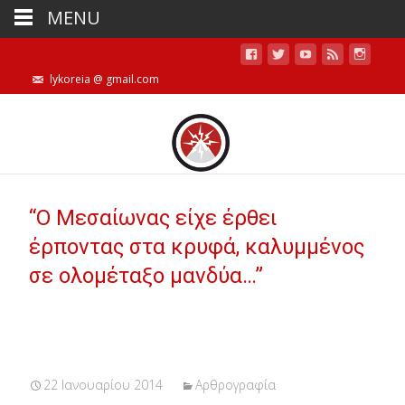
MENU
lykoreia @ gmail.com
“Ο Μεσαίωνας είχε έρθει
έρποντας στα κρυφά, καλυμμένος
σε ολομέταξο μανδύα…”
22 Ιανουαρίου 2014
Αρθρογραφία