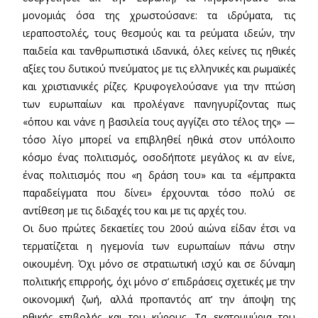
μονομιάς όσα της χρωστούσανε: τα ιδρύματα, τις
ιεραποστολές, τους θεσμούς και τα ρεύματα ιδεών, την
παιδεία και τανθρωπιστικά ιδανικά, όλες κείνες τις ηθικές
αξίες του δυτικού πνεύματος με τις ελληνικές και ρωμαϊκές
και χριστιανικές ρίζες. Κρυφογελούσανε για την πτώση
των ευρωπαίων και προλέγανε πανηγυρίζοντας πως
«όπου και νάνε η βασιλεία τους αγγίζει στο τέλος της» —
τόσο λίγο μπορεί να επιβληθεί ηθικά στον υπόλοιπο
κόσμο ένας πολιτισμός, οσοδήποτε μεγάλος κι αν είνε,
ένας πολιτισμός που «η δράση του» και τα «έμπρακτα
παραδείγματα που δίνει» έρχουνται τόσο πολύ σε
αντίθεση με τις διδαχές του και με τις αρχές του.
Οι δυο πρώτες δεκαετίες του 20ού αιώνα είδαν έτσι να
τερματίζεται η ηγεμονία των ευρωπαίων πάνω στην
οικουμένη. Όχι μόνο σε στρατιωτική ισχύ και σε δύναμη
πολιτικής επιρροής, όχι μόνο σ’ επιδράσεις σχετικές με την
οικονομική ζωή, αλλά προπαντός απ’ την άποψη της
ηθικής επιβολής και του κύρους. Τα εκατομμύρια του