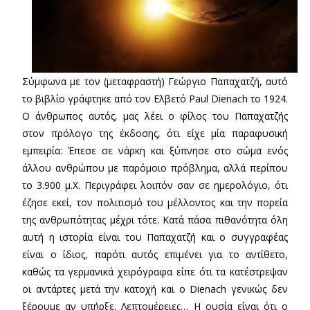
Σύμφωνα με τον (μεταφραστή) Γεώργιο Παπαχατζή, αυτό
το βιβλίο γράφτηκε από τον Ελβετό Paul Dienach το 1924.
Ο άνθρωπος αυτός, μας λέει ο φίλος του Παπαχατζής
στον πρόλογο της έκδοσης, ότι είχε μία παραφυσική
εμπειρία: Έπεσε σε νάρκη και ξύπνησε στο σώμα ενός
άλλου ανθρώπου με παρόμοιο πρόβλημα, αλλά περίπου
το 3.900 μ.Χ. Περιγράφει λοιπόν σαν σε ημερολόγιο, ότι
έζησε εκεί, τον πολιτισμό του μέλλοντος και την πορεία
της ανθρωπότητας μέχρι τότε. Κατά πάσα πιθανότητα όλη
αυτή η ιστορία είναι του Παπαχατζή και ο συγγραφέας
είναι ο ίδιος, παρότι αυτός επιμένει για το αντίθετο,
καθώς τα γερμανικά χειρόγραφα είπε ότι τα κατέστρεψαν
οι αντάρτες μετά την κατοχή και ο Dienach γενικώς δεν
ξέρουμε αν υπήρξε. Λεπτομέρειες… Η ουσία είναι ότι ο