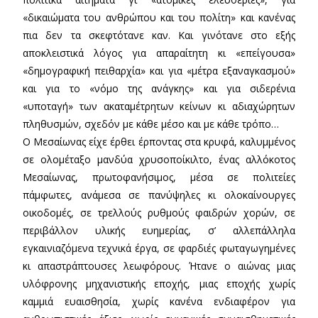
«δικαιώματα του ανθρώπου και του πολίτη» και κανένας
πια δεν τα σκεφτότανε καν. Και γινότανε στο εξής
αποκλειστικά λόγος για απαραίτητη κι «επείγουσα»
«δημογραφική πειθαρχία» και για «μέτρα εξαναγκασμού»
και για το «νόμο της ανάγκης» και για σιδερένια
«υποταγή» των ακαταμέτρητων κείνων κι αδιαχώρητων
πληθυσμών, σχεδόν με κάθε μέσο και με κάθε τρόπο…
Ο Μεσαίωνας είχε έρθει έρποντας στα κρυφά, καλυμμένος
σε ολομέταξο μανδύα χρυσοποίκιλτο, ένας αλλόκοτος
Μεσαίωνας, πρωτοφανήσιμος, μέσα σε πολιτείες
πάμφωτες, ανάμεσα σε πανύψηλες κι ολοκαίνουργες
οικοδομές, σε τρελλούς ρυθμούς φαιδρών χορών, σε
περιβάλλον υλικής ευημερίας, σ’ αλλεπάλληλα
εγκαινιαζόμενα τεχνικά έργα, σε φαρδιές φωταγωγημένες
κι απαστράπτουσες λεωφόρους. Ήτανε ο αιώνας μιας
υλόφρονης μηχανιστικής εποχής, μιας εποχής χωρίς
καμμιά ευαισθησία, χωρίς κανένα ενδιαφέρον για