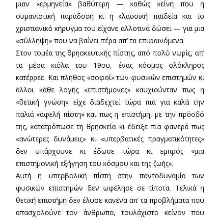
μιαν «ερμηνεία» βαθύτερη — καθώς κείνη που η
ουμανιστική παράδοση κι η κλασσική παιδεία και το
χριστιανικό κήρυγμα του είχανε αλλοτινά δώσει — για μια
«σύλληψη» που να βαίνει πέρα απ’ τα επιφαινόμενα.
Στον τομέα της θρησκευτικής πίστης, από πολύ νωρίς, απ’
τα μέσα κιόλα του 19ου, ένας κόσμος ολόκληρος
κατέρρεε. Και πλήθος «σοφοί» των φυσικών επιστημών κι
άλλοι κάθε λογής «επιστήμονες» καυχιούνταν πως η
«θετική γνώση» είχε διαδεχτεί τώρα πια για καλά την
παλιά «αφελή πίστη» και πως η επιστήμη, με την πρόοδό
της, κατατρόπωσε τη θρησκεία κι έδειξε πια φανερά πως
«ανώτερες δυνάμεις» κι «υπερβατικές πραγματικότητες»
δεν υπάρχουνε κι έδωσε τώρα κι εμπρός «μια
επιστημονική εξήγηση του κόσμου και της ζωής».
Αυτή η υπερβολική πίστη στην παντοδυναμία των
φυσικών επιστημών δεν ωφέλησε σε τίποτα. Τελικά η
θετική επιστήμη δεν έλυσε κανένα απ’ τα προβλήματα που
απασχολούνε τον άνθρωπο, τουλάχιστο κείνον που