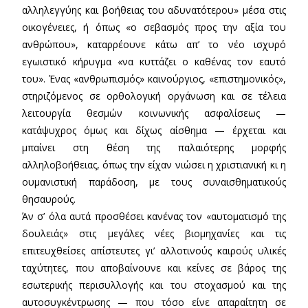
αλληλεγγύης και βοήθειας του αδυνατότερου» μέσα στις
οικογένειες, ή όπως «ο σεβασμός προς την αξία του
ανθρώπου», καταρρέουνε κάτω απ’ το νέο ισχυρό
εγωιστικό κήρυγμα «να κυττάζει ο καθένας τον εαυτό
του». Ένας «ανθρωπισμός» καινούργιος, «επιστημονικός»,
στηριζόμενος σε ορθολογική οργάνωση και σε τέλεια
λειτουργία θεσμών κοινωνικής ασφαλίσεως —
κατάψυχρος όμως και δίχως αίσθημα — έρχεται και
μπαίνει στη θέση της παλαιότερης μορφής
αλληλοβοήθειας, όπως την είχαν νιώσει η χριστιανική κι η
ουμανιστική παράδοση, με τους συναισθηματικούς
θησαυρούς.
Άν σ’ όλα αυτά προσθέσει κανένας τον «αυτοματισμό της
δουλειάς» στις μεγάλες νέες βιομηχανίες και τις
επιτευχθείσες απίστευτες γι’ αλλοτινούς καιρούς υλικές
ταχύτητες, που αποβαίνουνε και κείνες σε βάρος της
εσωτερικής περισυλλογής και του στοχασμού και της
αυτοσυγκέντρωσης — που τόσο είνε απαραίτητη σε