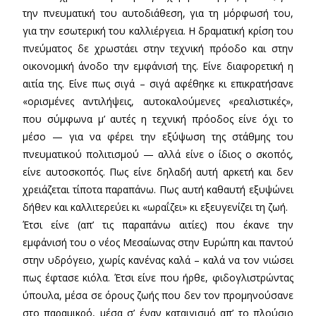
την πνευματική του αυτοδιάθεση, για τη μόρφωσή του,
για την εσωτερική του καλλιέργεια. Η δραματική κρίση του
πνεύματος δε χρωστάει στην τεχνική πρόοδο και στην
οικονομική άνοδο την εμφάνισή της. Είνε διαφορετική η
αιτία της. Είνε πως σιγά – σιγά αφέθηκε κι επικρατήσανε
«ορισμένες αντιλήψεις, αυτοκαλούμενες «ρεαλιστικές»,
που σύμφωνα μ’ αυτές η τεχνική πρόοδος είνε όχι το
μέσο — για να φέρει την εξύψωση της στάθμης του
πνευματικού πολιτισμού — αλλά είνε ο ίδιος ο σκοπός,
είνε αυτοσκοπός. Πως είνε δηλαδή αυτή αρκετή και δεν
χρειάζεται τίποτα παραπάνω. Πως αυτή καθαυτή εξυψώνει
δήθεν και καλλιτερεύει κι «ωραΐζει» κι εξευγενίζει τη ζωή.
Έτσι είνε (απ’ τις παραπάνω αιτίες) που έκανε την
εμφάνισή του ο νέος Μεσαίωνας στην Ευρώπη και παντού
στην υδρόγειο, χωρίς κανένας καλά – καλά να τον νιώσει
πως έφτασε κιόλα. Έτσι είνε που ήρθε, φιδογλιστρώντας
ύπουλα, μέσα σε όρους ζωής που δεν τον προμηνούσανε
στο παραμικρό, μέσα σ’ έναν καταιγισμό απ’ το πλούσιο