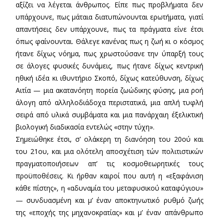
αξίζει να λέγεται άνθρωπος. Είπε πως προβλήματα δεν
υπάρχουνε, πως μάταια διατυπώνουνται ερωτήματα, γιατί
απαντήσεις δεν υπάρχουνε, πως τα πράγματα είνε έτσι
όπως φαίνουνται. Θάλεγε κανένας πως η ζωή κι ο κόσμος
ήτανε δίχως νόημα, πως χρωστούσανε την ύπαρξή τους
σε άλογες φυσικές δυνάμεις, πως ήτανε δίχως κεντρική
ηθική ιδέα κι ιθυντήριο Σκοπό, δίχως κατεύθυνση, δίχως
Αιτία — μια ακατανόητη πορεία ζωώδικης φύσης, μια ροή
άλογη από αλληλοδιάδοχα περιστατικά, μια απλή τυφλή
σειρά από υλικά συμβάματα και μια πανάρχαιη έξελικτική
βιολογική διαδικασία εντελώς «στην τύχη».
Σημειώθηκε έτσι, σ’ ολάκερη τη διανόηση του 20ού και
του 21ου, και μια ολότελη αποσχέτιση τών πολιτιστικών
πραγματοποιήσεων απ’ τις κοσμοθεωρητικές τους
προϋποθέσεις. Κι ήρθαν καιροί που αυτή η «εξαφάνιση
κάθε πίστης», η «αδυναμία του μεταφυσικού καταφύγιου»
— συνδυασμένη και μ’ έναν αποκτηνωτικό ρυθμό ζωής
της «εποχής της μηχανοκρατίας» και μ’ έναν απάνθρωπο