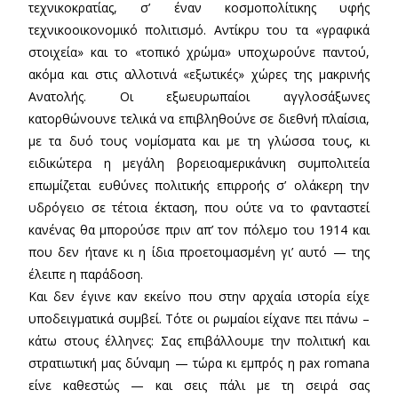
τεχνικοκρατίας, σ’ έναν κοσμοπολίτικης υφής
τεχνικοοικονομικό πολιτισμό. Αντίκρυ του τα «γραφικά
στοιχεία» και το «τοπικό χρώμα» υποχωρούνε παντού,
ακόμα και στις αλλοτινά «εξωτικές» χώρες της μακρινής
Ανατολής. Οι εξωευρωπαίοι αγγλοσάξωνες
κατορθώνουνε τελικά να επιβληθούνε σε διεθνή πλαίσια,
με τα δυό τους νομίσματα και με τη γλώσσα τους, κι
ειδικώτερα η μεγάλη βορειοαμερικάνικη συμπολιτεία
επωμίζεται ευθύνες πολιτικής επιρροής σ’ ολάκερη την
υδρόγειο σε τέτοια έκταση, που ούτε να το φανταστεί
κανένας θα μπορούσε πριν απ’ τον πόλεμο του 1914 και
που δεν ήτανε κι η ίδια προετοιμασμένη γι’ αυτό — της
έλειπε η παράδοση.
Και δεν έγινε καν εκείνο που στην αρχαία ιστορία είχε
υποδειγματικά συμβεί. Τότε οι ρωμαίοι είχανε πει πάνω –
κάτω στους έλληνες: Σας επιβάλλουμε την πολιτική και
στρατιωτική μας δύναμη — τώρα κι εμπρός η pax romana
είνε καθεστώς — και σεις πάλι με τη σειρά σας