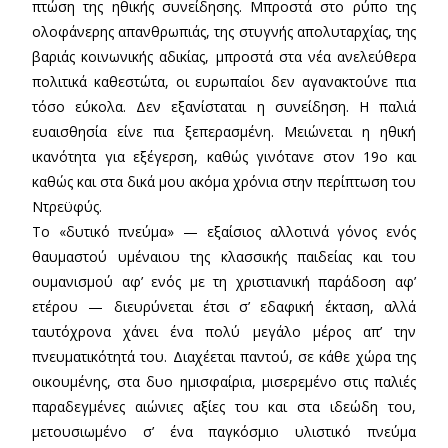
πτώση της ηθικής συνείδησης. Μπροστά στο ρύπο της
ολοφάνερης απανθρωπιάς, της στυγνής απολυταρχίας, της
βαριάς κοινωνικής αδικίας, μπροστά στα νέα ανελεύθερα
πολιτικά καθεστώτα, οι ευρωπαίοι δεν αγανακτούνε πια
τόσο εύκολα. Δεν εξανίσταται η συνείδηση. Η παλιά
ευαισθησία είνε πια ξεπερασμένη. Μειώνεται η ηθική
ικανότητα για εξέγερση, καθώς γινότανε στον 19ο και
καθώς και στα δικά μου ακόμα χρόνια στην περίπτωση του
Ντρεϋφύς.
Το «δυτικό πνεύμα» — εξαίσιος αλλοτινά γόνος ενός
θαυμαστού υμέναιου της κλασσικής παιδείας και του
ουμανισμού αφ’ ενός με τη χριστιανική παράδοση αφ’
ετέρου — διευρύνεται έτσι σ’ εδαφική έκταση, αλλά
ταυτόχρονα χάνει ένα πολύ μεγάλο μέρος απ’ την
πνευματικότητά του. Διαχέεται παντού, σε κάθε χώρα της
οικουμένης, στα δυο ημισφαίρια, μισερεμένο στις παλιές
παραδεγμένες αιώνιες αξίες του και στα ιδεώδη του,
μετουσιωμένο σ’ ένα παγκόσμιο υλιστικό πνεύμα