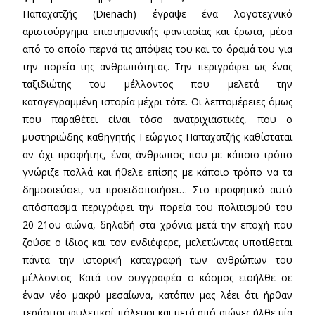
Παπαχατζής (Dienach) έγραψε ένα λογοτεχνικό
αριστούργημα επιστημονικής φαντασίας και έρωτα, μέσα
από το οποίο περνά τις απόψεις του και το όραμά του για
την πορεία της ανθρωπότητας. Την περιγράφει ως ένας
ταξιδιώτης του μέλλοντος που μελετά την
καταγεγραμμένη ιστορία μέχρι τότε. Οι λεπτομέρειες όμως
που παραθέτει είναι τόσο ανατριχιαστικές, που ο
μυστηριώδης καθηγητής Γεώργιος Παπαχατζής καθίσταται
αν όχι προφήτης, ένας άνθρωπος που με κάποιο τρόπο
γνώριζε πολλά και ήθελε επίσης με κάποιο τρόπο να τα
δημοσιεύσει, να προειδοποιήσει… Στο προφητικό αυτό
απόσπασμα περιγράφει την πορεία του πολιτισμού του
20-21ου αιώνα, δηλαδή στα χρόνια μετά την εποχή που
ζούσε ο ίδιος και τον ενδιέφερε, μελετώντας υποτίθεται
πάντα την ιστορική καταγραφή των ανθρώπων του
μέλλοντος. Κατά τον συγγραφέα ο κόσμος εισήλθε σε
έναν νέο μακρύ μεσαίωνα, κατόπιν μας λέει ότι ήρθαν
τεράστιοι φυλετικοί πόλεμοι και μετά από αιώνες ήλθε μία