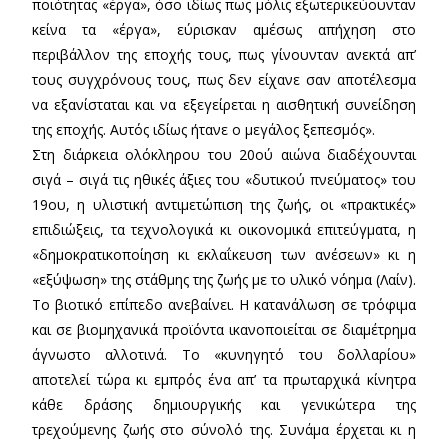
ποιότητας «έργα», όσο ιδίως πως μόλις εξωτερικεύουνταν
κείνα τα «έργα», εύρισκαν αμέσως απήχηση στο
περιβάλλον της εποχής τους, πως γίνουνταν ανεκτά απ’
τους συγχρόνους τους, πως δεν είχανε σαν αποτέλεσμα
να εξανίσταται και να εξεγείρεται η αισθητική συνείδηση
της εποχής. Αυτός ιδίως ήτανε ο μεγάλος ξεπεσμός».
Στη διάρκεια ολόκληρου του 20ού αιώνα διαδέχουνται
σιγά – σιγά τις ηθικές άξιες του «δυτικού πνεύματος» του
19ου, η υλιστική αντιμετώπιση της ζωής, οι «πρακτικές»
επιδιώξεις, τα τεχνολογικά κι οικονομικά επιτεύγματα, η
«δημοκρατικοποίηση κι εκλαΐκευση των ανέσεων» κι η
«εξύψωση» της στάθμης της ζωής με το υλικό νόημα (Λαίν).
Το βιοτικό επίπεδο ανεβαίνει. Η κατανάλωση σε τρόφιμα
και σε βιομηχανικά προϊόντα ικανοποιείται σε διαμέτρημα
άγνωστο αλλοτινά. Το «κυνηγητό του δολλαρίου»
αποτελεί τώρα κι εμπρός ένα απ’ τα πρωταρχικά κίνητρα
κάθε δράσης δημιουργικής και γενικώτερα της
τρεχούμενης ζωής στο σύνολό της. Συνάμα έρχεται κι η