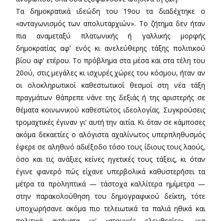
Τα δημοκρατικά ιδεώδη του 19ου τα διαδέχτηκε ο
«ανταγωνισμός των απολυταρχιών». Το ζήτημα δεν ήταν
πια αναμεταξύ πλατωνικής ή γαλλικής μορφής
δημοκρατίας αφ’ ενός κι ανελεύθερης τάξης πολιτικού
βίου αφ’ ετέρου. Το πρόβλημα στα μέσα και στα τέλη του
20ού, στις μεγάλες κι ισχυρές χώρες του κόσμου, ήταν αν
οι ολοκληρωτικοί καθεστωτικοί θεσμοί στη νέα τάξη
πραγμάτων θάπρεπε νάνε της δεξιάς ή της αριστερής σε
θέματα κοινωνικού καθεστώτος ιδεολογίας. Συγκρούσεις
τρομαχτικές έγιναν γι’ αυτή την αιτία. Κι όταν σε κάμποσες
ακόμα δεκαετίες ο αλόγιστα αχαλίνωτος υπερπληθυσμός
έφερε σε αληθινό αδιέξοδο τόσο τους ίδιους τους λαούς,
όσο και τις ανάξιες κείνες ηγετικές τους τάξεις, κι όταν
έγινε φανερό πώς είχανε υπερβολικά καθυστερήσει τα
μέτρα τα προληπτικά — τάστοχα καλλίτερα ημίμετρα —
στην παρακολούθηση του δημογραφικού δείκτη, τότε
υποχωρήσανε ακόμα πιο τελειωτικά τα παλιά ηθικά και
πολιτικά αιτήματα γι’ «ατομικές ελευθερίες», για