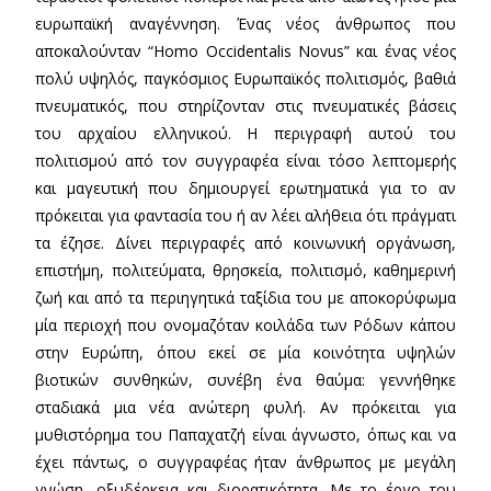
ευρωπαϊκή αναγέννηση. Ένας νέος άνθρωπος που
αποκαλούνταν “Homo Occidentalis Novus” και ένας νέος
πολύ υψηλός, παγκόσμιος Ευρωπαϊκός πολιτισμός, βαθιά
πνευματικός, που στηρίζονταν στις πνευματικές βάσεις
του αρχαίου ελληνικού. Η περιγραφή αυτού του
πολιτισμού από τον συγγραφέα είναι τόσο λεπτομερής
και μαγευτική που δημιουργεί ερωτηματικά για το αν
πρόκειται για φαντασία του ή αν λέει αλήθεια ότι πράγματι
τα έζησε. Δίνει περιγραφές από κοινωνική οργάνωση,
επιστήμη, πολιτεύματα, θρησκεία, πολιτισμό, καθημερινή
ζωή και από τα περιηγητικά ταξίδια του με αποκορύφωμα
μία περιοχή που ονομαζόταν κοιλάδα των Ρόδων κάπου
στην Ευρώπη, όπου εκεί σε μία κοινότητα υψηλών
βιοτικών συνθηκών, συνέβη ένα θαύμα: γεννήθηκε
σταδιακά μια νέα ανώτερη φυλή. Αν πρόκειται για
μυθιστόρημα του Παπαχατζή είναι άγνωστο, όπως και να
έχει πάντως, ο συγγραφέας ήταν άνθρωπος με μεγάλη
γνώση, οξυδέρκεια και διορατικότητα. Με το έργο του