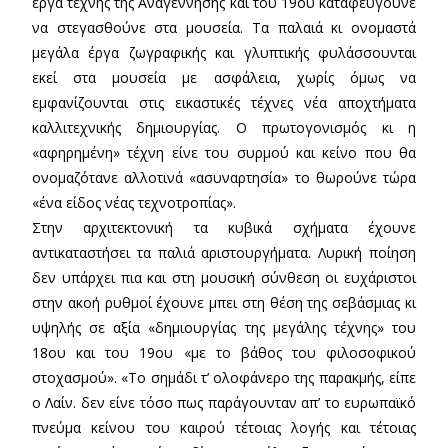
έργα τέχνης της Αναγέννησης και του 19ου καταφεύγουνε
να στεγασθούνε στα μουσεία. Τα παλαιά κι ονομαστά
μεγάλα έργα ζωγραφικής και γλυπτικής φυλάσσουνται
εκεί στα μουσεία με ασφάλεια, χωρίς όμως να
εμφανίζουνται στις εικαστικές τέχνες νέα αποχτήματα
καλλιτεχνικής δημιουργίας. Ο πρωτογονισμός κι η
«αφηρημένη» τέχνη είνε του συρμού και κείνο που θα
ονομαζότανε αλλοτινά «ασυναρτησία» το θωρούνε τώρα
«ένα είδος νέας τεχνοτροπίας».
Στην αρχιτεκτονική τα κυβικά σχήματα έχουνε
αντικαταστήσει τα παλιά αριστουργήματα. Λυρική ποίηση
δεν υπάρχει πια και στη μουσική σύνθεση οι ευχάριστοι
στην ακοή ρυθμοί έχουνε μπει στη θέση της σεβάσμιας κι
υψηλής σε αξία «δημιουργίας της μεγάλης τέχνης» του
18ου και του 19ου «με το βάθος του φιλοσοφικού
στοχασμού». «Το σημάδι τ’ ολοφάνερο της παρακμής, είπε
ο Λαίν. δεν είνε τόσο πως παράγουνταν απ’ το ευρωπαϊκό
πνεύμα κείνου του καιρού τέτοιας λογής και τέτοιας