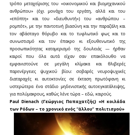
τρόπο μεταχείρισης του «οικονομικού και βιομηχανικού
ανθρώπου» (όχι μονάχα του εργάτη, αλλά και του
«επόπτη» και του «διευθυντή») του «ανθρώπου –
ρομπότ», με την παντοτινή βιασύνη και την παραζάλη και
τον αβάσταγο θόρυβο και το τυφλωτικό φως και το
συνωστισμό και τον έπακρο κι εξουθενωτικό της
προσωπικότητας καταμερισμό της δουλειάς — ήρθαν
καιροί που όλα αυτά είχαν σαν επακόλουθο να
εμφανιστούνε σε μεγάλη κλίμακα και θλιβερές
παρενέργειες ψυχικού βίου: σοβαρές νευροψυχικές
διαταραχές κι αυτοκτονίες σε έκταση πρωτόφανη κι
υστερώτερα ένα στάδιο μηδενιστικής αυτοεγκατάλειψης,
για πολύμακρους, καθώς λένε τώρα – εδώ, καιρούς.
Paul Dienach (Γεώργιος Παπαχατζής)
«Η κοιλάδα
των Ρόδων – το χρονικό ενός “άλλου” πολιτισμού»