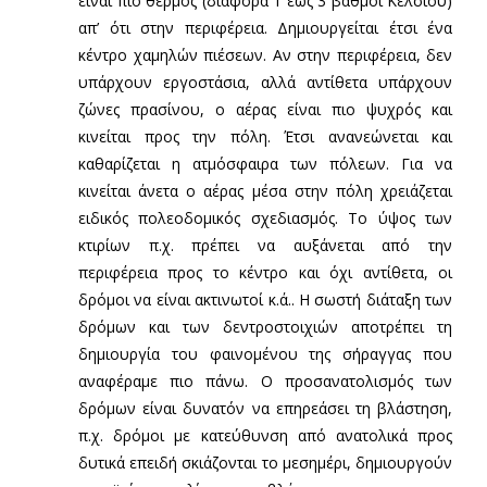
είναι πιο θερμός (διαφορά 1 έως 3 βαθμοί Κελσίου)
απ’ ότι στην περιφέρεια. Δημιουργείται έτσι ένα
κέντρο χαμηλών πιέσεων. Αν στην περιφέρεια, δεν
υπάρχουν εργοστάσια, αλλά αντίθετα υπάρχουν
ζώνες πρασίνου, ο αέρας είναι πιο ψυχρός και
κινείται προς την πόλη. Έτσι ανανεώνεται και
καθαρίζεται η ατμόσφαιρα των πόλεων. Για να
κινείται άνετα ο αέρας μέσα στην πόλη χρειάζεται
ειδικός πολεοδομικός σχεδιασμός. Το ύψος των
κτιρίων π.χ. πρέπει να αυξάνεται από την
περιφέρεια προς το κέντρο και όχι αντίθετα, οι
δρόμοι να είναι ακτινωτοί κ.ά.. Η σωστή διάταξη των
δρόμων και των δεντροστοιχιών αποτρέπει τη
δημιουργία του φαινομένου της σήραγγας που
αναφέραμε πιο πάνω. Ο προσανατολισμός των
δρόμων είναι δυνατόν να επηρεάσει τη βλάστηση,
π.χ. δρόμοι με κατεύθυνση από ανατολικά προς
δυτικά επειδή σκιάζονται το μεσημέρι, δημιουργούν