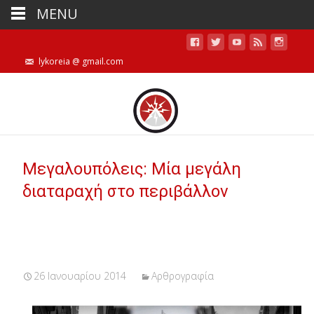
MENU
lykoreia @ gmail.com
Μεγαλουπόλεις: Μία μεγάλη
διαταραχή στο περιβάλλον
26 Ιανουαρίου 2014
Αρθρογραφία