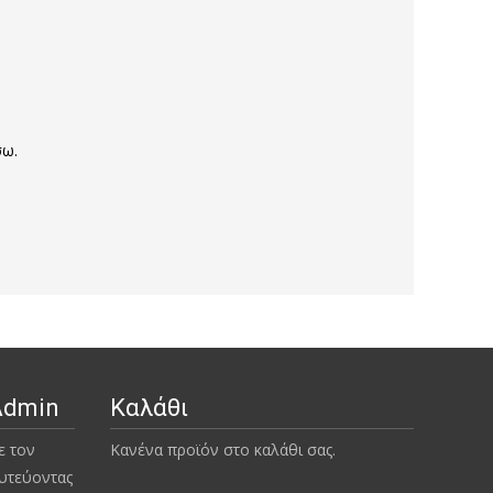
σω.
Admin
Καλάθι
ε τον
Κανένα προϊόν στο καλάθι σας.
υτεύοντας