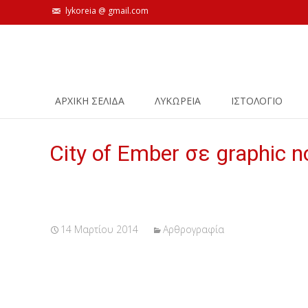
lykoreia @ gmail.com
Skip
ΑΡΧΙΚΗ ΣΕΛΙΔΑ
ΛΥΚΩΡΕΙΑ
ΙΣΤΟΛΌΓΙΟ
to
content
City of Ember σε graphic n
14 Μαρτίου 2014
Αρθρογραφία