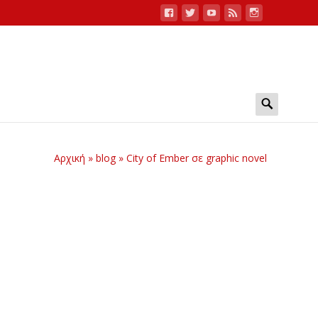
Search
for:
Αρχική
»
blog
»
City of Ember σε graphic novel