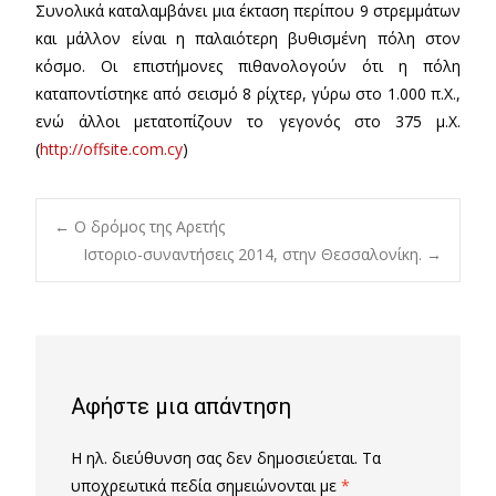
Συνολικά καταλαμβάνει μια έκταση περίπου 9 στρεμμάτων
και μάλλον είναι η παλαιότερη βυθισμένη πόλη στον
κόσμο. Οι επιστήμονες πιθανολογούν ότι η πόλη
καταποντίστηκε από σεισμό 8 ρίχτερ, γύρω στο 1.000 π.Χ.,
ενώ άλλοι μετατοπίζουν το γεγονός στο 375 μ.Χ.
(
http://offsite.com.cy
)
Post
←
Ο δρόμος της Αρετής
Ιστοριο-συναντήσεις 2014, στην Θεσσαλονίκη.
→
navigation
Αφήστε μια απάντηση
Η ηλ. διεύθυνση σας δεν δημοσιεύεται.
Τα
υποχρεωτικά πεδία σημειώνονται με
*