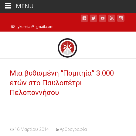
MENU
lykoreia @ gmail.com
Μια βυθισμένη “Πομπηία” 3.000
ετών στο Παυλοπέτρι
Πελοποννήσου
16 Μαρτίου 2014
Αρθρογραφία