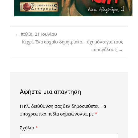
Post
←
Ιταλία, 21 Ιουνίου
Κεχρί. Ένα αρχαίο δημητριακό… όχι μόνο για τους
παπαγάλους!
→
navigation
Αφήστε μια απάντηση
Η ηλ. διεύθυνση σας δεν δημοσιεύεται.
Τα
υποχρεωτικά πεδία σημειώνονται με
*
Σχόλιο
*