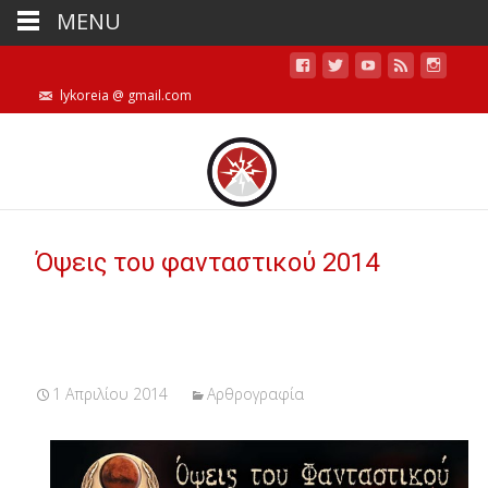
MENU
lykoreia @ gmail.com
Όψεις του φανταστικού 2014
1 Απριλίου 2014
Αρθρογραφία