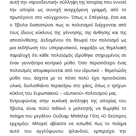
αυτή την «προοδευτική» σύλληψη της Ιστορίας που εννοεί
την ιστορία ως συνεχή ανερχόμενη γραμμή, από το
πρωτόγονο στο «σύγχρονο». Όπως ο Σπέγκλερ, έτσι και
ο Έβολα διαπιστώνει πως οι πολιτισμοί διέρχονται από
τους ίδιους κύκλους της γέννησης, της άνθησης και της
αποσύνθεσης. Δεδομένου ότι θεωρεί τον πολιτισμό ως
μια εκδήλωση του υπερφυσικού, εκφράζει ως θεμελιακή
παραδοχή ότι κάθε πολιτισμός ιδρύθηκε στηριγμένος σε
έναν γεννήτορα κεντρικό μύθο. Όσο περισσότερο ένας
πολιτισμός απομακρύνεται από τον ιδρυτικό – θεμελιώδη
μύθο του, άσχετα με το πόσο πολύ έχει προοδεύσει
υλικά, διολισθαίνει περαιτέρω στο χάος, όπως ο τρέχων
κύκλος του Ευρωπαϊκού – «Δυτικού» πολιτισμού μας.
Εντρυφώντας στην κυκλική αντίληψη της ιστορίας του
Έβολα, είναι πολύ πιθανό ο μελετητής να θυμηθεί το
ποίημα του μεγάλου Ουίλιαμ Μπάτλερ Γέϊτς «Ο δεύτερος
ερχομός». Μπορεί αβίαστα να ειπωθεί πως το ποίημα
αυτό του αγγλόφωνου Ιρλανδού, εμπεριέχει την