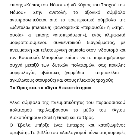
επίσης «Κύριος του Νόμου» ή «Ο Κύριος του Τροχού του
Νόμου». Στην ανατολή, το αξονικό σύμβολο
αντιπροσωπεύεται από το εσωτεριστικό σύμβολο της
«μάνταλα» (mandala) (σανσκριτικά: «περιουσία» ή «κτησι-
ουσία» κι επίσης «αποπεράτωση»), ενός κλιμακωτά
μορφοποιούμενου συγκεντρικού διαγράμματος, με
πνευματική και τελετουργική σημασία στον Ινδουισμό και
τον Βουδισμό. Μπορούμε επίσης να το παρατηρήσουμε
συχνά μεταξύ των δυτικών πολιτισμών, στις ποικίλης
μορφολογίας σβάστικες (γαμμάδια – τετρασκέλια –
αγκυλωτούς σταυρούς) και στους ηλιακούς τροχούς.
Το Όρος και το «Άγιο Δισκοπότηρο»
Άλλα σύμβολα της πνευματικότητας του παραδοσιακού
πολιτισμού περιλαμβάνουν το μύθο του «Άγιου
Δισκοπότηρου» (Grail ή Graal) και το Όρος.
Ο Έβολα υπήρξε ένας έμπειρος και καταξιωμένος
ορειβάτης.Το βιβλίο του «Διαλογισμοί πάνω στις κορυφές