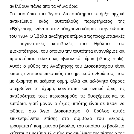
ανέλθουν πάνω από τα γήινα όρια.
Το μυστήριο του Άγιου Δισκοπότηρου υπήρξε αρχικά
αντικείμενο ενός αυτοτελούς παραρτήματος της
«Εξέγερσης ενάντια στον σύγχρονο κόσμο», στην έκδοση
του 1934. Ο Έβολα αναζήτησε επίμονα τις προχριστιανικές
– παγανιστικές καταβολές του θρύλου του
Δισκοπότηρου, του οποίου την ταυτότητα αναγνώρισε και
προσδιόρισε τελικά ως «βασιλικό αίμα» («Sang real»).
Αυτός ο μύθος της Αναζήτησης του Δισκοπότηρου είναι
επίσης αντιπροσωπευτικός του ηρωικού ανθρώπου, που
με άκαμπτη κι ακάματη ορμή, αλλά και ακλόνητο θάρρος
υπερβαίνει τα άχαρα, κοινότοπα και ανιαρά όρια, τις
αντιξοότητες, τους περιορισμούς, τις δυσχέρειες και τα
εμπόδια, γιατί μόνον ο άξιος ιππότης είναι σε θέσει να
φθάσει στο Άγιο Δισκοπότηρο. Ο θρύλος αυτός
επικεντρώνεται επίσης στο σύμβολο του νεκρού,
τραυματία ή κοιμώμενου βασιλιά, του οποίου το βασίλειο
κείτεται σε ερείπια εξ αιτίας της απώλειας της πίστης ή της