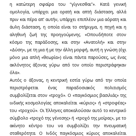
η κατώτερη σφαίρα του “γίγνεσθαι”». Κατά γενική
ομολογία, υπάρχει μια ορατή και απτή διάσταση, αλλά
πριν και πέρα απ’ αυτήν, υπάρχει επιπλέον μια αόρατη και
άυλη διάσταση, η οποία είναι το στήριγμα, η πηγή και η
αληθινή ζωή της προηγούμενης. «Οπουδήποτε στον
κόσμο της παράδοσης, και στην «Ανατολή» και στην
«Δύση», με τη μια ή με την άλλη μορφή, αυτή η γνώση (όχι
μόνο μια απλή «θεωρία») είναι πάντα παρούσες, ως ένας
ακλόνητος άξονας γύρω από τον οποίο περιστράφηκαν
όλα».
Αυτός ο άξονας, η κεντρική εστία γύρω από την οποία
περιστρέφεται ένας παραδοσιακός πολιτισμός
συμβολίζεται στον «τροχό». Ο «παγκόσμιος βασιλιάς» της
ινδικής κοσμολογίας αποκαλείται «κύριος» ή «στροφέας»
του «τροχού». Οι Έλληνες αποκαλούσαν αυτό το κεντρικό
σύμβολο «τροχό της γένεσης» ή «τροχό της μοίρας», με το
ακίνητο κέντρο του να συμβολίζει την πνευματική
σταθερότητα. Ο Ινδός παγκόσμιος κύριος αποκαλείται