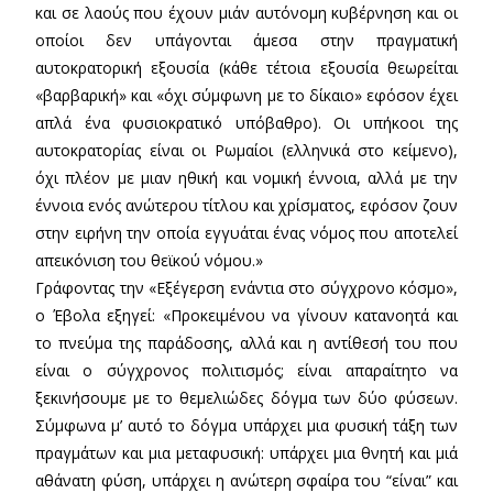
και σε λαούς που έχουν μιάν αυτόνομη κυβέρνηση και οι
οποίοι δεν υπάγονται άμεσα στην πραγματική
αυτοκρατορική εξουσία (κάθε τέτοια εξουσία θεωρείται
«βαρβαρική» και «όχι σύμφωνη με το δίκαιο» εφόσον έχει
απλά ένα φυσιοκρατικό υπόβαθρο). Οι υπήκοοι της
αυτοκρατορίας είναι οι Ρωμαίοι (ελληνικά στο κείμενο),
όχι πλέον με μιαν ηθική και νομική έννοια, αλλά με την
έννοια ενός ανώτερου τίτλου και χρίσματος, εφόσον ζουν
στην ειρήνη την οποία εγγυάται ένας νόμος που αποτελεί
απεικόνιση του θεϊκού νόμου.»
Γράφοντας την «Εξέγερση ενάντια στο σύγχρονο κόσμο»,
ο Έβολα εξηγεί: «Προκειμένου να γίνουν κατανοητά και
το πνεύμα της παράδοσης, αλλά και η αντίθεσή του που
είναι ο σύγχρονος πολιτισμός; είναι απαραίτητο να
ξεκινήσουμε με το θεμελιώδες δόγμα των δύο φύσεων.
Σύμφωνα μ’ αυτό το δόγμα υπάρχει μια φυσική τάξη των
πραγμάτων και μια μεταφυσική: υπάρχει μια θνητή και μιά
αθάνατη φύση, υπάρχει η ανώτερη σφαίρα του “είναι” και