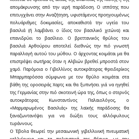
απομάκρυνσης από την ιερή παράδοση. Ο ιππότης που
επιτυγχάνει στην Αναζήτηση, υφιστάμενος προηγουμένως
πολυάριθμες δοκιμασίες, αποκαθιστά την υγεία του
βασιλιά (ή λαμβάνει ο ίδιος τον βασιλικό χιτώνα) και
επανιδρύει το βασίλειο. Ο βρεττανικός θρύλος του
βασιλιά Αρθούρου αποτελεί διεθνώς την πιό γνωστή
παραλλαγή αυτού του μύθου. Ο άρχοντας κοιμάται μα θα
επιστρέψει σωτήρας όταν η Αλβιών βρεθεί μπροστά στον
χαμό. Παρόμοια ο Γιβελλίνος αυτοκράτορας Φρειδερίκος
Μπαρμπαρόσσα σύμφωνα με τον θρύλο κοιμάται στα
βάθη της οροσειράς Χαρτς και θα ξυπνήσει γιά να ηγηθεί
της Γερμανίας στην πιό σκοτεινή ώρα της, όπως ο στερνός
αυτοκράτορας Κωνσταντίνος Παλαιολόγος, ο
«Μαρμαρωμένος Βασιλιάς» της λαϊκής παράδοσης θα
ξαναζωντανέψει για να διώξει τους αλλόφυλους
τυράννους.
Ο Έβολα θεωρεί την μεσαιωνική γιβελλινική πνευματική
καλλιέργεια και τα πολιτιστικά της θέσμια, ως την