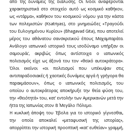
από της δυνάμεις της διάλυσης. Οι Ινδοί αναφέρονται
χαρακτηριστικά στο στοιχείο αυτό ως κοσμικό καθήκον,
ως «ντάρμα», καθήκον του κοσμικού νόμου για την κάστα
των πολεμιστών (Ksatriyas), στο μνημειώδες «Τραγούδι
του Ευλογημένου Κυρίου» (Bhagavad Gita), που αποτελεί
μέρος του αθάνατου σανσκριτικού έπους Μαχαμπαράτα.
Ανάλογο ιαπωνικό ιστορικό τους ισοδύναμο υπήρξαν οι
σαμουράι’, ακριβώς όπως αντίστοιχα ο ιαπωνικός
πολιτισμός είχε ως άξονά του τον «θεϊκό αυτοκράτορα».
Όλοι εκείνοι «οι πολιτισμοί που υπέκυψαν στις
αντιπαραδοσιακές ή χαοτικές δυνάμεις αργά ή γρήγορα θα
παρακμάσουν», όπως ο ιαπωνικός πολιτισμός, του
οποίου ο αυτοκράτορας αποκήρυξε την θεία φύση του,
την «θειότητά» του, κατ’ εντολήν των Αμερικανών μετά την
ήττα της Ιαπωνίας στον Β΄ Μεγάλο Πόλεμο.
Η κυκλική άποψη του Έβολα για το ιστορικό γίγνεσθαι,
την οποία αποκαλεί «μεταφυσική της ιστορίας»,
απορρίπτει την ιστορική προοπτική «κατ’ ευθείαν» γραμμή,