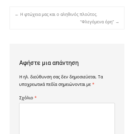
Post
←
Η φτώχεια μας και ο αληθινός πλούτος.
“Φλεγόμενα όρη”
→
navigation
Αφήστε μια απάντηση
Η ηλ. διεύθυνση σας δεν δημοσιεύεται.
Τα
υποχρεωτικά πεδία σημειώνονται με
*
Σχόλιο
*