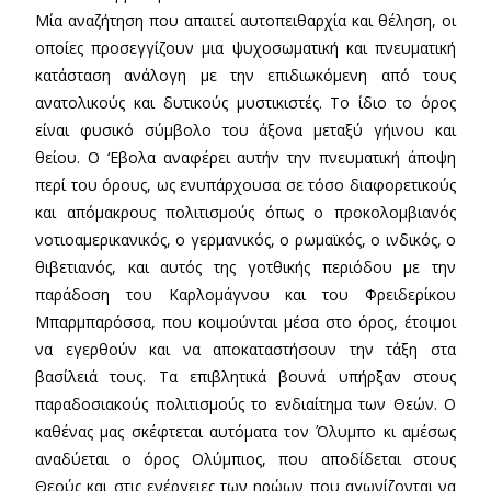
Μία αναζήτηση που απαιτεί αυτοπειθαρχία και θέληση, οι
οποίες προσεγγίζουν μια ψυχοσωματική και πνευματική
κατάσταση ανάλογη με την επιδιωκόμενη από τους
ανατολικούς και δυτικούς μυστικιστές. Το ίδιο το όρος
είναι φυσικό σύμβολο του άξονα μεταξύ γήινου και
θείου. Ο ‘Εβολα αναφέρει αυτήν την πνευματική άποψη
περί του όρους, ως ενυπάρχουσα σε τόσο διαφορετικούς
και απόμακρους πολιτισμούς όπως ο προκολομβιανός
νοτιοαμερικανικός, ο γερμανικός, ο ρωμαϊκός, ο ινδικός, ο
θιβετιανός, και αυτός της γοτθικής περιόδου με την
παράδοση του Καρλομάγνου και του Φρειδερίκου
Μπαρμπαρόσσα, που κοιμούνται μέσα στο όρος, έτοιμοι
να εγερθούν και να αποκαταστήσουν την τάξη στα
βασίλειά τους. Τα επιβλητικά βουνά υπήρξαν στους
παραδοσιακούς πολιτισμούς το ενδιαίτημα των Θεών. Ο
καθένας μας σκέφτεται αυτόματα τον Όλυμπο κι αμέσως
αναδύεται ο όρος Ολύμπιος, που αποδίδεται στους
Θεούς και στις ενέργειες των ηρώων που αγωνίζονται να