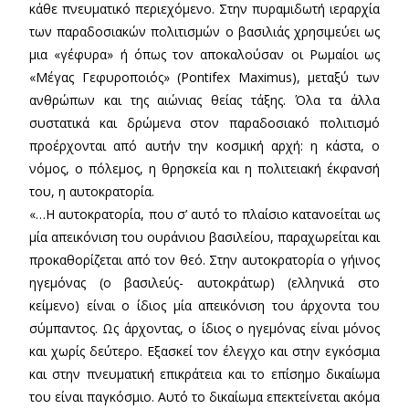
κάθε πνευματικό περιεχόμενο. Στην πυραμιδωτή ιεραρχία
των παραδοσιακών πολιτισμών ο βασιλιάς χρησιμεύει ως
μια «γέφυρα» ή όπως τον αποκαλούσαν οι Ρωμαίοι ως
«Μέγας Γεφυροποιός» (Pontifex Maximus), μεταξύ των
ανθρώπων και της αιώνιας θείας τάξης. Όλα τα άλλα
συστατικά και δρώμενα στον παραδοσιακό πολιτισμό
προέρχονται από αυτήν την κοσμική αρχή: η κάστα, ο
νόμος, ο πόλεμος, η θρησκεία και η πολιτειακή έκφανσή
του, η αυτοκρατορία.
«…Η αυτοκρατορία, που σ’ αυτό το πλαίσιο κατανοείται ως
μία απεικόνιση του ουράνιου βασιλείου, παραχωρείται και
προκαθορίζεται από τον θεό. Στην αυτοκρατορία ο γήινος
ηγεμόνας (ο βασιλεύς- αυτοκράτωρ) (ελληνικά στο
κείμενο) είναι ο ίδιος μία απεικόνιση του άρχοντα του
σύμπαντος. Ως άρχοντας, ο ίδιος ο ηγεμόνας είναι μόνος
και χωρίς δεύτερο. Εξασκεί τον έλεγχο και στην εγκόσμια
και στην πνευματική επικράτεια και το επίσημο δικαίωμα
του είναι παγκόσμιο. Αυτό το δικαίωμα επεκτείνεται ακόμα