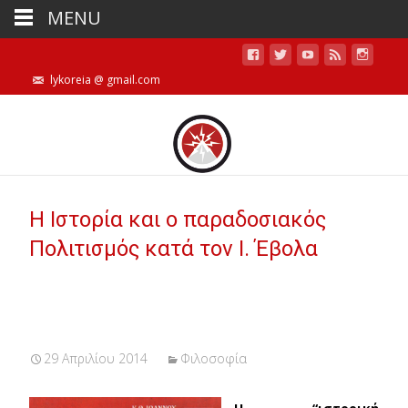
MENU
lykoreia @ gmail.com
Η Ιστορία και ο παραδοσιακός
Πολιτισμός κατά τον Ι. Έβολα
29 Απριλίου 2014
Φιλοσοφία