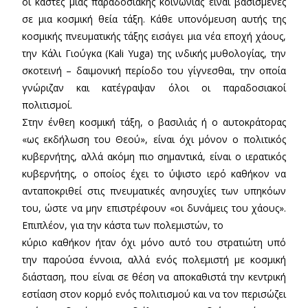
οι κάστες μιας παραδοσιακής κοινωνίας είναι βασισμένες
σε μια κοσμική θεία τάξη. Κάθε υπονόμευση αυτής της
κοσμικής πνευματικής τάξης εισάγει μια νέα εποχή χάους,
την Κάλι Γιούγκα (Kali Yuga) της ινδικής μυθολογίας, την
σκοτεινή – δαιμονική περίοδο του γίγνεσθαι, την οποία
γνώριζαν και κατέγραψαν όλοι οι παραδοσιακοί
πολιτισμοί.
Στην ένθεη κοσμική τάξη, ο βασιλιάς ή ο αυτοκράτορας
«ως εκδήλωση του Θεού», είναι όχι μόνον ο πολιτικός
κυβερνήτης, αλλά ακόμη πιο σημαντικά, είναι ο ιερατικός
κυβερνήτης, ο οποίος έχει το ύψιστο ιερό καθήκον να
ανταποκριθεί στις πνευματικές ανησυχίες των υπηκόων
του, ώστε να μην επιστρέφουν «οι δυνάμεις του χάους».
Επιπλέον, για την κάστα των πολεμιστών, το
κύριο καθήκον ήταν όχι μόνο αυτό του στρατιώτη υπό
την παρούσα έννοια, αλλά ενός πολεμιστή με κοσμική
διάσταση, που είναι σε θέση να αποκαθιστά την κεντρική
εστίαση στον κορμό ενός πολιτισμού και να τον περισώζει