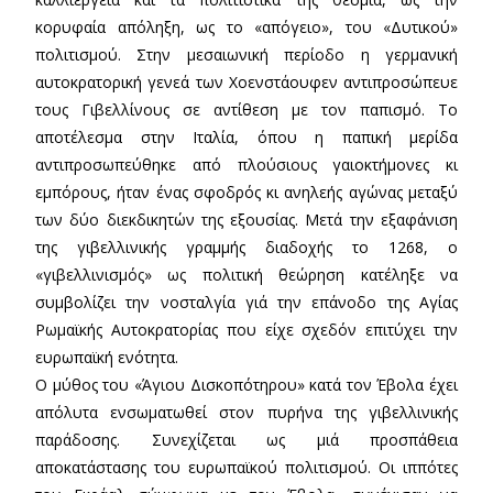
κορυφαία απόληξη, ως το «απόγειο», του «Δυτικού»
πολιτισμού. Στην μεσαιωνική περίοδο η γερμανική
αυτοκρατορική γενεά των Χοενστάουφεν αντιπροσώπευε
τους Γιβελλίνους σε αντίθεση με τον παπισμό. Το
αποτέλεσμα στην Ιταλία, όπου η παπική μερίδα
αντιπροσωπεύθηκε από πλούσιους γαιοκτήμονες κι
εμπόρους, ήταν ένας σφοδρός κι ανηλεής αγώνας μεταξύ
των δύο διεκδικητών της εξουσίας. Μετά την εξαφάνιση
της γιβελλινικής γραμμής διαδοχής το 1268, ο
«γιβελλινισμός» ως πολιτική θεώρηση κατέληξε να
συμβολίζει την νοσταλγία γιά την επάνοδο της Αγίας
Ρωμαϊκής Αυτοκρατορίας που είχε σχεδόν επιτύχει την
ευρωπαϊκή ενότητα.
Ο μύθος του «Άγιου Δισκοπότηρου» κατά τον Έβολα έχει
απόλυτα ενσωματωθεί στον πυρήνα της γιβελλινικής
παράδοσης. Συνεχίζεται ως μιά προσπάθεια
αποκατάστασης του ευρωπαϊκού πολιτισμού. Οι ιππότες