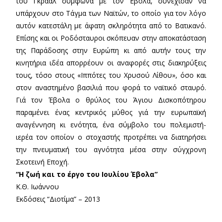
του Γκράαλ σύμφωνα με τον Έβολα, συνέχισαν να
υπάρχουν στο Τάγμα των Ναϊτών, το οποίο για τον λόγο
αυτόν κατεστάλη με άφατη σκληρότητα από το Βατικανό.
Επίσης και οι Ροδόσταυροι σκόπευαν στην αποκατάσταση
της Παράδοσης στην Ευρώπη κι από αυτήν τους την
κινητήρια ιδέα απορρέουν οι αναφορές στις διακηρύξεις
τους, τόσο στους «Ιππότες του Χρυσού Λίθου», όσο και
στον αναστημένο βασιλιά που φορά το ναϊτικό σταυρό.
Γιά τον Έβολα ο θρύλος του Άγιου Δισκοπότηρου
παραμένει ένας κεντρικός μύθος γιά την ευρωπαϊκή
αναγέννηση κι ενότητα, ένα σύμβολο του πολεμιστή-
ιερέα τον οποίον ο στοχαστής προτρέπει να διατηρήσει
την πνευματική του αγνότητα μέσα στην σύγχρονη
Σκοτεινή Εποχή.
“Η ζωή και το έργο του Ιουλίου Έβολα”
Κ.Θ. Ιωάννου
Εκδόσεις “Διοτίμα” – 2013