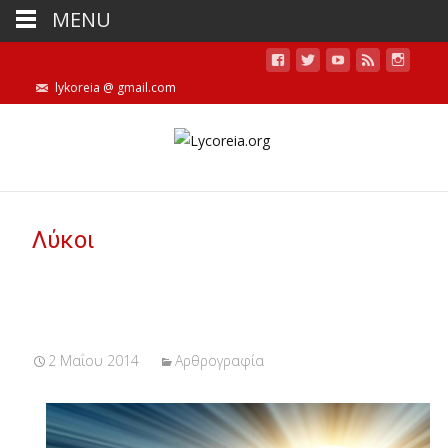
MENU
lykoreia @ gmail.com
Λύκοι
2 Μαΐου 2014
Αρθρογραφία