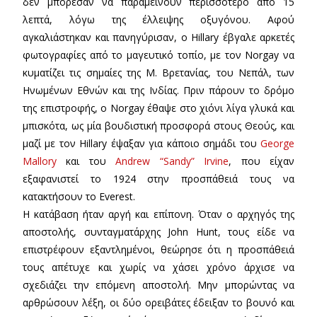
δεν μπόρεσαν να παραμείνουν περισσότερο από 15
λεπτά, λόγω της έλλειψης οξυγόνου. Αφού
αγκαλιάστηκαν και πανηγύρισαν, ο Hillary έβγαλε αρκετές
φωτογραφίες από το μαγευτικό τοπίο, με τον Norgay να
κυματίζει τις σημαίες της Μ. Βρετανίας, του Νεπάλ, των
Ηνωμένων Εθνών και της Ινδίας. Πριν πάρουν το δρόμο
της επιστροφής, ο Norgay έθαψε στο χιόνι λίγα γλυκά και
μπισκότα, ως μία βουδιστική προσφορά στους Θεούς, και
μαζί με τον Hillary έψαξαν για κάποιο σημάδι του
George
Mallory
και του
Andrew “Sandy” Irvine
, που είχαν
εξαφανιστεί το 1924 στην προσπάθειά τους να
κατακτήσουν το Everest.
Η κατάβαση ήταν αργή και επίπονη. Όταν ο αρχηγός της
αποστολής, συνταγματάρχης John Hunt, τους είδε να
επιστρέφουν εξαντλημένοι, θεώρησε ότι η προσπάθειά
τους απέτυχε και χωρίς να χάσει χρόνο άρχισε να
σχεδιάζει την επόμενη αποστολή. Μην μπορώντας να
αρθρώσουν λέξη, οι δύο ορειβάτες έδειξαν το βουνό και