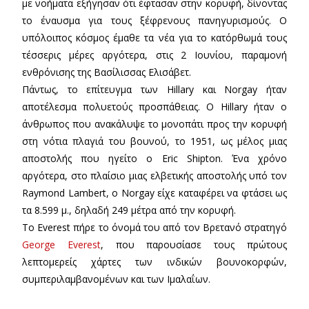
με νοήματα εξήγησαν ότι έφτασαν στην κορυφή, δίνοντας
το έναυσμα για τους ξέφρενους πανηγυρισμούς. Ο
υπόλοιπος κόσμος έμαθε τα νέα για το κατόρθωμά τους
τέσσερις μέρες αργότερα, στις 2 Ιουνίου, παραμονή
ενθρόνισης της Βασίλισσας Ελισάβετ.
Πάντως, το επίτευγμα των Hillary και Norgay ήταν
αποτέλεσμα πολυετούς προσπάθειας. Ο Hillary ήταν ο
άνθρωπος που ανακάλυψε το μονοπάτι προς την κορυφή
στη νότια πλαγιά του βουνού, το 1951, ως μέλος μιας
αποστολής που ηγείτο ο Eric Shipton. Ένα χρόνο
αργότερα, στο πλαίσιο μιας ελβετικής αποστολής υπό τον
Raymond Lambert, ο Norgay είχε καταφέρει να φτάσει ως
τα 8.599 μ., δηλαδή 249 μέτρα από την κορυφή.
Το Everest πήρε το όνομά του από τον Βρετανό στρατηγό
George Everest
, που παρουσίασε τους πρώτους
λεπτομερείς χάρτες των ινδικών βουνοκορφών,
συμπεριλαμβανομένων και των Ιμαλαΐων.