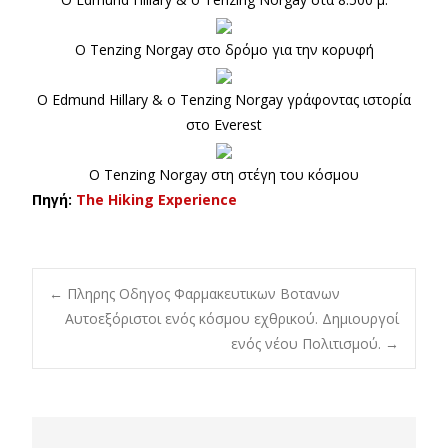
Ο Tenzing Norgay στο δρόμο για την κορυφή
Ο Edmund Hillary & ο Tenzing Norgay γράφοντας ιστορία
στο Everest
Ο Tenzing Norgay στη στέγη του κόσμου
Πηγή:
The Hiking Experience
Post
←
Πληρης Οδηγος Φαρμακευτικων Βοτανων
Αυτοεξόριστοι ενός κόσμου εχθρικού. Δημιουργοί
ενός νέου Πολιτισμού.
→
navigation