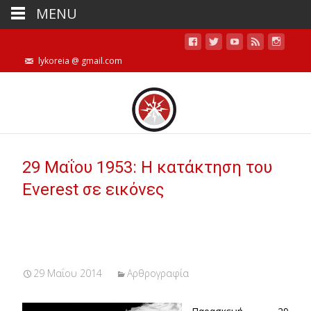
MENU
lykoreia @ gmail.com
29 Μαΐου 1953: Η κατάκτηση του
Everest σε εικόνες
29 Μαΐου 2014
Αρθρογραφία