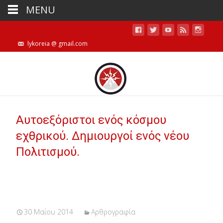
MENU
lykoreia @ gmail.com
Αυτοεξόριστοι ενός κόσμου
εχθρικού. Δημιουργοί ενός νέου
Πολιτισμού.
30 Μαΐου 2014
Αρθρογραφία