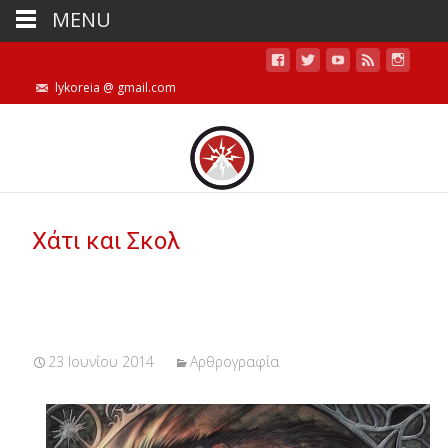
MENU
lykoreia @ gmail.com
Χάτι και Σκολ
23 Ιουνίου 2014
Αρθρογραφία