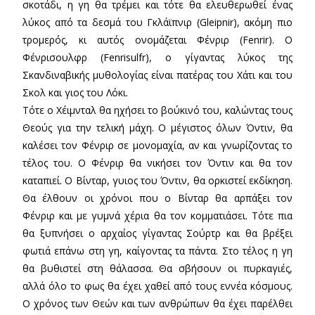
σκοτάδι, η γη θα τρέμει και τότε θα ελευθερωθεί ένας
λύκος από τα δεσμά του Γκλάϊπνιρ (Gleipnir), ακόμη πιο
τρομερός, κι αυτός ονομάζεται Φένριρ (Fenrir). Ο
Φένρισουλφρ (Fenrisulfr), o γίγαντας λύκος της
Σκανδιναβικής μυθολογίας είναι πατέρας του Χάτι και του
Σκολ και γιος του Λόκι.
Τότε ο Χέιμνταλ θα ηχήσει το βούκινό του, καλώντας τους
Θεούς για την τελική μάχη. Ο μέγιστος όλων Όντιν, θα
καλέσει τον Φένριρ σε μονομαχία, αν και γνωρίζοντας το
τέλος του. Ο Φένριρ θα νικήσει τον Όντιν και θα τον
καταπιεί. Ο Βίνταρ, γυιος του Όντιν, θα ορκιστεί εκδίκηση.
Θα έλθουν οι χρόνοι που ο Βίνταρ θα αρπάξει τον
Φένριρ και με γυμνά χέρια θα τον κομματιάσει. Τότε πια
θα ξυπνήσει ο αρχαίος γίγαντας Σούρτρ και θα βρέξει
φωτιά επάνω στη γη, καίγοντας τα πάντα. Στο τέλος η γη
θα βυθιστεί στη θάλασσα. Θα σβήσουν οι πυρκαγιές,
αλλά όλο το φως θα έχει χαθεί από τους εννέα κόσμους.
Ο χρόνος των Θεών και των ανθρώπων θα έχει παρέλθει