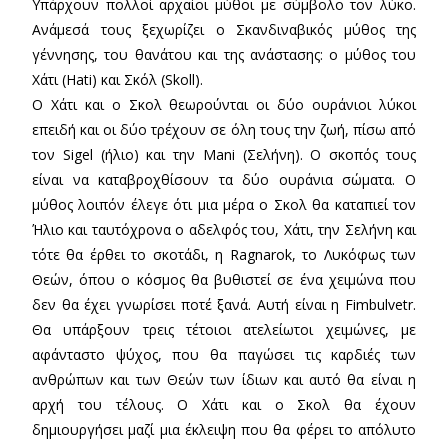
Υπάρχουν πολλοί αρχαίοι μύθοι με σύμβολο τον λύκο.
Ανάμεσά τους ξεχωρίζει ο Σκανδιναβικός μύθος της
γέννησης, του θανάτου και της ανάστασης: ο μύθος του
Χάτι (Hati) και Σκόλ (Skoll).
Ο Χάτι και ο Σκολ θεωρούνται οι δύο ουράνιοι λύκοι
επειδή και οι δύο τρέχουν σε όλη τους την ζωή, πίσω από
τον Sigel (ήλιο) και την Mani (Σελήνη). O σκοπός τους
είναι να καταβροχθίσουν τα δύο ουράνια σώματα. Ο
μύθος λοιπόν έλεγε ότι μια μέρα ο Σκολ θα καταπιεί τον
Ήλιο και ταυτόχρονα ο αδελφός του, Χάτι, την Σελήνη και
τότε θα έρθει το σκοτάδι, η Ragnarok, το Λυκόφως των
Θεών, όπου ο κόσμος θα βυθιστεί σε ένα χειμώνα που
δεν θα έχει γνωρίσει ποτέ ξανά. Αυτή είναι η Fimbulvetr.
Θα υπάρξουν τρεις τέτοιοι ατελείωτοι χειμώνες, με
αφάνταστο ψύχος, που θα παγώσει τις καρδιές των
ανθρώπων και των Θεών των ίδιων και αυτό θα είναι η
αρχή του τέλους. Ο Χάτι και ο Σκολ θα έχουν
δημιουργήσει μαζί μια έκλειψη που θα φέρει το απόλυτο