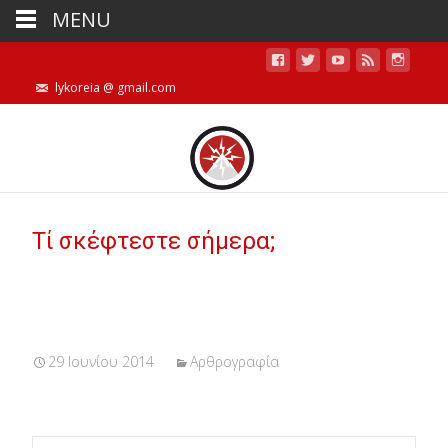
MENU
lykoreia @ gmail.com
Τί σκέφτεστε σήμερα;
29 Ιουνίου 2014
Αρθρογραφία