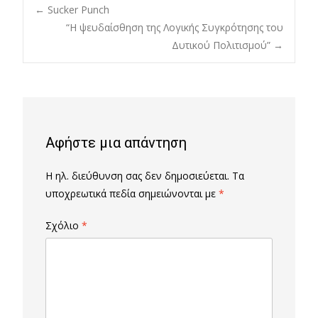
Post
←
Sucker Punch
“Η ψευδαίσθηση της Λογικής Συγκρότησης του
Δυτικού Πολιτισμού”
→
navigation
Αφήστε μια απάντηση
Η ηλ. διεύθυνση σας δεν δημοσιεύεται.
Τα
υποχρεωτικά πεδία σημειώνονται με
*
Σχόλιο
*