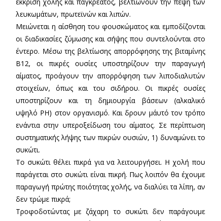
έκκριση χολής και παγκρέατος, βελτιώνουν την πέψη των
λευκωμάτων, πρωτεϊνών και λιπών.
Μειώνεται η αίσθηση του φουσκώματος και εμποδίζονται
οι διαδικασίες ζύμωσης και σήψης που συντελούνται στο
έντερο. Μέσω της βελτίωσης απορρόφησης της βιταμίνης
Β12, οι πικρές ουσίες υποστηρίζουν την παραγωγή
αίματος, προάγουν την απορρόφηση των λιποδιαλυτών
στοιχείων, όπως και του σιδήρου. Οι πικρές ουσίες
υποστηρίζουν και τη δημιουργία βάσεων (αλκαλικό
υψηλό ΡΗ) στον οργανισμό. Και δρουν μ΄αυτό τον τρόπο
ενάντια στην υπεροξείδωση του αίματος. Σε περίπτωση
συστηματικής λήψης των πικρών ουσιών, 1) δυναμώνει το
συκώτι.
Το συκώτι θέλει πικρά για να λειτουργήσει. Η χολή που
παράγεται στο συκώτι είναι πικρή. Πως λοιπόν θα έχουμε
παραγωγή πρώτης ποιότητας χολής, να διαλύει τα λίπη, αν
δεν τρώμε πικρά;
Τροφοδοτώντας με ζάχαρη το συκώτι δεν παράγουμε