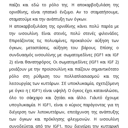
παίζει και εδώ το ρόλο της. Η αποκαρβοξυλάση της
ορνιθίνης, είναι ηπατικό ένζυμο. Αν το σταματήσουμε,
σταματούμε και την ανάπτυξη των όγκων.
Η αποκαρβοξυλάση της ορνιθίνης κάνει πολύ παρέα με
την ινσουλίνη. Είναι στενές, πολύ στενές φιλενάδες.
Επιρεάζοντας τις πολυαμίνες, προκαλούν αύξηση των
όγκων, μεταστάσεις, αύξηση του βάρους. Επίσης ο
συνδυασμός ινσουλίνης με σωματομεδίνες (IGF1 και IGF
2) είναι θανατηφόρος. Οι σωματομεδίνες (IGF1 και IGF 2)
μοιάζουν με την προϊσουλίνη και παίζουν σημαντικότατο
ρόλο στη ρύθμιση του πολλαπλασιασμού και της
λειτουργίας των κυττάρων. ΣΕ υποκλυκαιμία, σχετιζόμενη
με όγκο η ( IGF1) είναι υψηλή. Ο όγκος έχει καταναλώσει,
όλο το σάκχαρο και ζητάει και άλλο. Γι΄αυτό έχουμε
υπογλυκαιμία. Η IGF1, είναι ο κύριος παράγοντας για τη
διέγερση των λιποκυττάρων, επιτάχυνση της ανάπτυξης
των όγκων και πρόκλησης φλεγμονών. Η ινσουλίνη
συνοδεύεται από την IGF1, που διεγείρει την κυτταρική