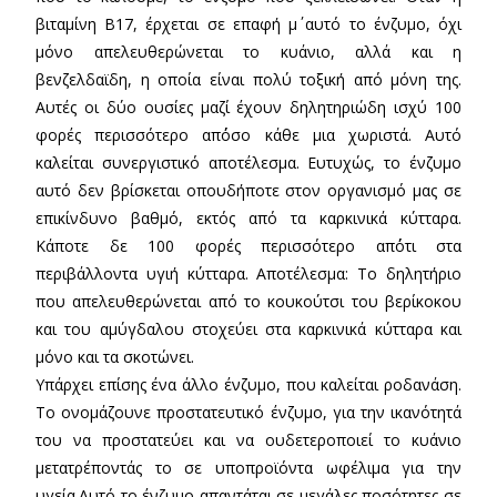
βιταμίνη Β17, έρχεται σε επαφή μ΄ αυτό το ένζυμο, όχι
μόνο απελευθερώνεται το κυάνιο, αλλά και η
βενζελδαϊδη, η οποία είναι πολύ τοξική από μόνη της.
Αυτές οι δύο ουσίες μαζί έχουν δηλητηριώδη ισχύ 100
φορές περισσότερο απ΄όσο κάθε μια χωριστά. Αυτό
καλείται συνεργιστικό αποτέλεσμα. Ευτυχώς, το ένζυμο
αυτό δεν βρίσκεται οπουδήποτε στον οργανισμό μας σε
επικίνδυνο βαθμό, εκτός από τα καρκινικά κύτταρα.
Κάποτε δε 100 φορές περισσότερο απ΄ότι στα
περιβάλλοντα υγιή κύτταρα. Αποτέλεσμα: Το δηλητήριο
που απελευθερώνεται από το κουκούτσι του βερίκοκου
και του αμύγδαλου στοχεύει στα καρκινικά κύτταρα και
μόνο και τα σκοτώνει.
Υπάρχει επίσης ένα άλλο ένζυμο, που καλείται ροδανάση.
Το ονομάζουνε προστατευτικό ένζυμο, για την ικανότητά
του να προστατεύει και να ουδετεροποιεί το κυάνιο
μετατρέποντάς το σε υποπροϊόντα ωφέλιμα για την
υγεία.Αυτό το ένζυμο απαντάται σε μεγάλες ποσότητες σε