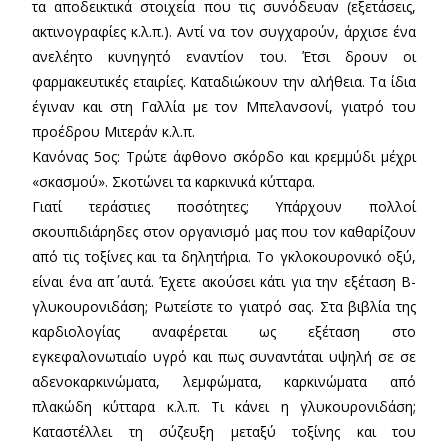
τα αποδεικτικά στοιχεία που τις συνόδευαν (εξετάσεις,
ακτινογραφίες κ.λ.π.). Αντί να τον συγχαρούν, άρχισε ένα
ανελέητο κυνηγητό εναντίον του. Έτσι δρουν οι
φαρμακευτικές εταιρίες. Καταδιώκουν την αλήθεια. Τα ίδια
έγιναν και στη Γαλλία με τον Μπελανσονί, γιατρό του
προέδρου Μιτεράν κ.λ.π.
Κανόνας 5ος: Τρώτε άφθονο σκόρδο και κρεμμύδι μέχρι
«σκασμού». Σκοτώνει τα καρκινικά κύτταρα.
Γιατί τεράστιες ποσότητες; Υπάρχουν πολλοί
σκουπιδιάρηδες στον οργανισμό μας που τον καθαρίζουν
από τις τοξίνες και τα δηλητήρια. Το γκλοκουρονικό οξύ,
είναι ένα απ΄ αυτά. Έχετε ακούσει κάτι για την εξέταση Β-
γλυκουρονιδάση; Ρωτείστε το γιατρό σας. Στα βιβλία της
καρδιολογίας αναφέρεται ως εξέταση στο
εγκεφαλονωτιαίο υγρό και πως συναντάται υψηλή σε σε
αδενοκαρκινώματα, λεμφώματα, καρκινώματα από
πλακώδη κύτταρα κ.λ.π. Τι κάνει η γλυκουρονιδάση;
Καταστέλλει τη σύζευξη μεταξύ τοξίνης και του