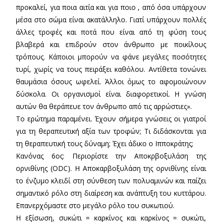
προκαλεί, για ποια αιτία και για ποιο , από όσα υπάρχουν
μέσα στο σώμα είναι ακατάλληλο. Γιατί υπάρχουν πολλές
άλλες τροφές και ποτά που είναι από τη φύση τους
βλαβερά και επιδρούν στον άνθρωπο με ποικίλους
τρόπους. Κάποιοι μπορούν να φάνε μεγάλες ποσότητες
τυρί, χωρίς να τους πειράξει καθόλου. Αντίθετα τονώνει
θαυμάσια όσους ωφελεί. Άλλοι όμως το αφομοιώνουν
δύσκολα. Οι οργανισμοί είναι διαφορετικοί. Η γνώση
αυτών θα θεράπευε τον άνθρωπο από τις αρρώστιες».
Το ερώτημα παραμένει. Έχουν σήμερα γνώσεις οι γιατροί
για τη θεραπευτική αξία των τροφών; Τι διδάσκονται για
τη θεραπευτική τους δύναμη; Έχει άδικο ο Ιπποκράτης;
Κανόνας 6ος: Περιορίστε την Αποκρβοξυλάση της
ορνιθίνης (ODC). Η Αποκαρβοξυλάση της ορνιθίνης είναι
το ένζυμο κλειδί στη σύνθεση των πολυαμινών και παίζει
σημαντικό ρόλο στη διαίρεση και ανάπτυξη του κυττάρου.
Επανερχόμαστε στο μεγάλο ρόλο του συκωτιού.
Η εξίσωση, συκώτι = καρκίνος και καρκίνος = συκώτι,