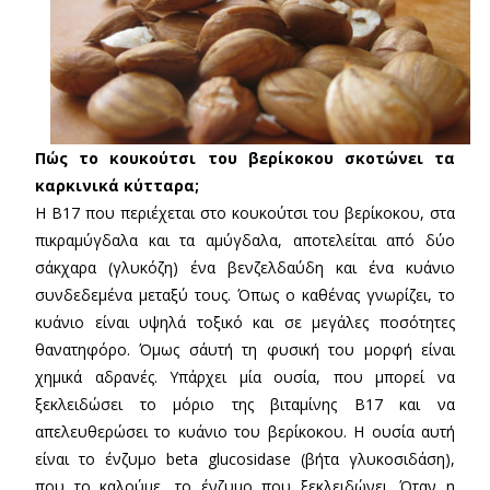
Πώς το κουκούτσι του βερίκοκου σκοτώνει τα
καρκινικά κύτταρα;
Η Β17 που περιέχεται στο κουκούτσι του βερίκοκου, στα
πικραμύγδαλα και τα αμύγδαλα, αποτελείται από δύο
σάκχαρα (γλυκόζη) ένα βενζελδαύδη και ένα κυάνιο
συνδεδεμένα μεταξύ τους. Όπως ο καθένας γνωρίζει, το
κυάνιο είναι υψηλά τοξικό και σε μεγάλες ποσότητες
θανατηφόρο. Όμως σ΄αυτή τη φυσική του μορφή είναι
χημικά αδρανές. Υπάρχει μία ουσία, που μπορεί να
ξεκλειδώσει το μόριο της βιταμίνης Β17 και να
απελευθερώσει το κυάνιο του βερίκοκου. Η ουσία αυτή
είναι το ένζυμο beta glucosidase (βήτα γλυκοσιδάση),
που το καλούμε, το ένζυμο που ξεκλειδώνει. Όταν η