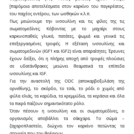
[παρόμοια αποτελέσματα στον καρκίνο του παγκρέατος,
του παχέος εντέρου, των ωοθηκών κ.λ.π.
Πως μειώνουμε την ινσουλίνη και τις φίλες της τις
σωματομεδίνες; Κόβοντας με το μαχαίρι στους
καρκινοπαθείς γλυκά, πατάτες, ψωμιά και γενικά τις
επεξεργασμένες τροφές. Η εξέταση ινσουλίνης και
σωματομεδινών (IGF1 και IGF2) είναι απαραίτητες. Έρευνες
έχουν δείξει, ότι η πλήρης αποχή από τροφές πλούσιες
σε υδατάνθρακες μειώνει θεαματικά τα επίπεδα
ινσουλίνης και IGF.
Για την αναστολή της ODC (αποκαρβοξυλάση της
ορνιθίνης), το σκόρδο, το τσάι, το ρόδι ο χυμός από
φύλα ελιάς, τα καρύδια, τα κρεμμύδια, τα κεράσια και όλα
τα πικρά παίζουν σημαντικότατο ρόλο.
Όταν πέσουν η ινσουλίνη και οι σωματομεδίνες, ο
οργανισμός αποβάλλει τα σάκχαρα. Το σώμα –
ζαχαροπλαστείο, διώχνει τον καρκίνο πετώντας τα
στοιχεία που τον θρέφουν.