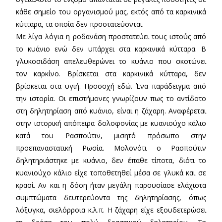
κάθε σημείο του οργανισμού μας, εκτός από τα καρκινικά
κύτταρα, τα οποία δεν προστατεύονται.
Με λίγα λόγια η ροδανάση προστατεύει τους ιστούς από
το κυάνιο ενώ δεν υπάρχει στα καρκινικά κύτταρα. Β
γλυκοσιδάση απελευθερώνει το κυάνιο που σκοτώνει
τον καρκίνο. Βρίσκεται στα καρκινικά κύτταρα, δεν
βρίσκεται στα υγιή. Προσοχή εδώ. Ένα παράδειγμα από
την ιστορία. Οι επιστήμονες γνωρίζουν πως το αντίδοτο
στη δηλητηρίαση από κυάνιο, είναι η ζάχαρη. Αναφέρεται
στην ιστορική απόπειρα δολοφονίας με κυανιούχο κάλιο
κατά του Ρασπούτιν, μισητό πρόσωπο στην
προεπαναστατική Ρωσία. Μολονότι ο Ρασπούτιν
δηλητηριάστηκε με κυάνιο, δεν έπαθε τίποτα, διότι το
κυανιούχο κάλιο είχε τοποθετηθεί μέσα σε γλυκά και σε
κρασί. Αν και η δόση ήταν μεγάλη παρουσίασε ελάχιστα
συμπτώματα δευτερεύοντα της δηλητηρίασης, όπως
λόξυγκα, σιελόρροια κ.λ.π. Η ζάχαρη είχε εξουδετερώσει