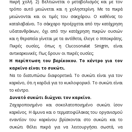
πικρή χολή. 2) Βελτιώνεται ο μεταβολισμός και με τον
τρόπο αυτό μειώνεται και η χοληστερίνη. Με τα πικρά
μειώνονται και οι τιμές του σακχάρου. Ο καθένας το
καταλαβαίνει. Το σάκχαρο προέρχεται από την κατάχρηση
υδατανθράκων, όχι από την κατάχρηση πικρών ουσιών
και η θεραπεία γίνεται με τα αντίθετα, έλεγε ο Ιπποκράτης.
Πικρές ουσίες, όπως η Clucosonalat Sinigrin, είναι
αντικαρκινικές. Πως δρουν οι πικρές ουσίες;
Η περίπτωση του βερίκοκου. Το κέντρο για τον
καρκίνο είναι το συκώτι.
Να το διατυπώσω διαφορετικά. Το συκώτι είναι για τον
καρκίνο, ότι η καρδιά για το κυκλοφορικό. Το συκώτι είναι
το κέντρο.
Δυνατό συκώτι διώχνει τον καρκίνο.
Ζαχαροποιημένο και σοκολατοποιημένο συκώτι ίσον
καρκίνος. Η άμυνα και ο τερματοφύλακας του οργανισμού
εναντίον του καρκίνου βρίσκονται στο συκώτι και το
συκώτι θέλει πικρά για να λειτουργήσει σωστά, να