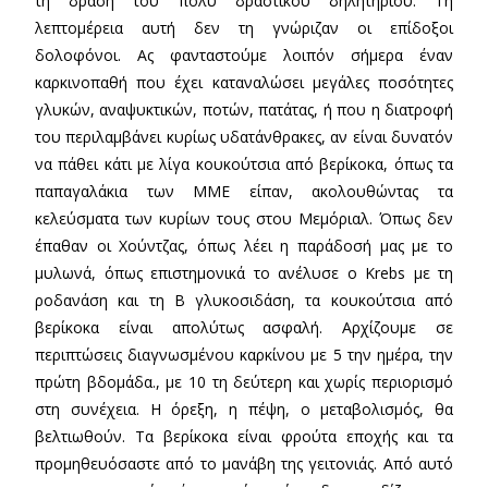
τη δράση του πολύ δραστικού δηλητηρίου. Τη
λεπτομέρεια αυτή δεν τη γνώριζαν οι επίδοξοι
δολοφόνοι. Ας φανταστούμε λοιπόν σήμερα έναν
καρκινοπαθή που έχει καταναλώσει μεγάλες ποσότητες
γλυκών, αναψυκτικών, ποτών, πατάτας, ή που η διατροφή
του περιλαμβάνει κυρίως υδατάνθρακες, αν είναι δυνατόν
να πάθει κάτι με λίγα κουκούτσια από βερίκοκα, όπως τα
παπαγαλάκια των ΜΜΕ είπαν, ακολουθώντας τα
κελεύσματα των κυρίων τους στου Μεμόριαλ. Όπως δεν
έπαθαν οι Χούντζας, όπως λέει η παράδοσή μας με το
μυλωνά, όπως επιστημονικά το ανέλυσε ο Krebs με τη
ροδανάση και τη Β γλυκοσιδάση, τα κουκούτσια από
βερίκοκα είναι απολύτως ασφαλή. Αρχίζουμε σε
περιπτώσεις διαγνωσμένου καρκίνου με 5 την ημέρα, την
πρώτη βδομάδα., με 10 τη δεύτερη και χωρίς περιορισμό
στη συνέχεια. Η όρεξη, η πέψη, ο μεταβολισμός, θα
βελτιωθούν. Τα βερίκοκα είναι φρούτα εποχής και τα
προμηθευόσαστε από το μανάβη της γειτονιάς. Από αυτό