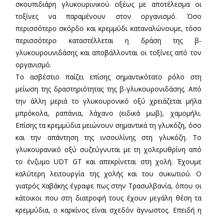
σκουπιδιάρη γλυκουρινικού οξέως με αποτέλεσμα οι
τοξίνες να παραμένουν στον οργανισμό. Όσο
περισσότερο σκόρδο και κρεμμύδι καταναλώνουμε, τόσο
περισσότερο καταστέλλεται η δράση της β-
γλυκουρουνιδάσης και αποβάλλονται οι τοξίνες από τον
οργανισμό.
Το ασβέστιο παίζει επίσης σημαντικότατο ρόλο στη
μείωση της δραστηριότητας της β-γλυκουρονιδάσης. Από
την άλλη μεριά το γλυκουρονικό οξύ χρειάζεται μήλα
μπρόκολα, ραπάνια, λάχανο (ειδικά μωβ), χαμομήλι.
Επίσης τα κρεμμύδια μειώνουν σημαντικά τη γλυκόζη, όσο
και την απάντηση της ινσουλίνης στη γλυκόζη. Το
γλυκουρανικό οξύ συζεύγνυται με τη χολερυθρίνη από
το ένζυμο UDT GT και απεκρίνεται στη χολή. Έχουμε
καλύτερη λειτουργία της χολής και του συκωτιού. Ο
γιατρός Χαβάκης έγραφε πως στην Τρασυλβανία, όπου οι
κάτοικοι που στη διατροφή τους έχουν μεγάλη θέση τα
κρεμμύδια, ο καρκίνος είναι σχεδόν άγνωστος. Επειδή η