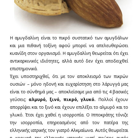
Η αμυγδαλίνη είναι το πικρό συστατικό των αμυγδάλων
και μια πιθανή τοξίνη αφού μπορεί να απελευθερώσει
κυανίδη στον οργανισμό. Η αμυγδαλίνη θεωρείται ότι έχει
αντικαρκινικές ιδιότητες, αλλά αυτό δεν έχει αποδειχθεί
επιστημονικά.
Έχει υποστηριχθεί, ότι με τον αποκλεισμό των πικρών
ουσιών – μόνο ηδονή και ευχαρίστηση στο λάρυγγά μας
είναι το σύνθημά μας – αποκλείσαμε μια από τις 4 βασικές
γεύσεις:
αλμυρό, ξινό, πικρό, γλυκό.
Πολλοί έχουν
απορρίψει και το ξινό και έχουν επιλέξει το αλμυρό και το
γλυκό. Έτσι έχει χαθεί η ισορροπία. Ο Ιπποκράτης τόνιζε
την ισορροπία, επηρεασμένος από τον πατέρα της
ελληνικής ιατρικής τον γιατρό Αλκμαίωνα. Αυτός θεωρείται
η κορυφή της ελληνικής ιατρικής γιατί πρώτος αυτός