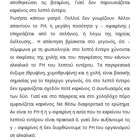
αποθηκεύσει τις βιταμίνες. Γιατί δεν παρουσιάζεται
καρκίνος στο λεπτό έντερο;
Ρωτήστε κάποιο γιατρό. Πολλοί δεν γνωρίζουν. Άλλοι
απαντούν το ΡΗ, η μεγάλη ποσότητα γ – σφαιρίνης (
επηρεάζεται από το σελήνιο), ή λόγω της ταχείας
διέλευσης… Η απάντηση βρίσκεται στο γεγονός, ότι –
σύμφωνα με τη φυσιολογία- στο λεπτό έντερο χύνονται
οι εκκρίσεις της χολής και του παγκρέατος που κάνουν
αλκαλικό το ΡΗ του λεπτού εντέρου. Τα παγκρεατικά
ένζυμα (θρυψίνη, χυμοθρυψίνη) και η χολή, είναι βασικής
σημασίας για το περίεργο γεγονός, ότι στο λεπτό έντερο
δεν εμφανίζεται σχεδόν ποτέ καρκίνος. Ο συνδυασμός και
των δύο. Γιατί και στο πάγκρεας και στο χοληδόχο πόρο
εμφανίζεται καρκίνος; Να θέσω διαφορετικά το ερώτημα.
Αν είναι το ΡΗ ή η γ-σφαιρίνη η αιτία που το καρκίνου του
λεπτού εντέρου είναι πρακτικά 0, γιατί δεν αυξάνουμε τις
γ – σφαιρίνες ή δεν διορθώνουμε το ΡΗ του οργανισμού
σε αλκαλικό;