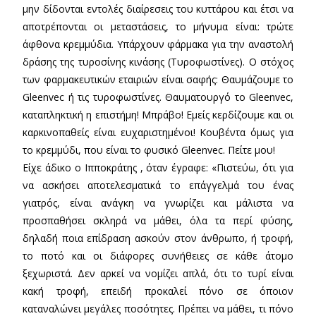
μην δίδονται εντολές διαίρεσεις του κυττάρου και έτσι να
αποτρέπονται οι μεταστάσεις, το μήνυμα είναι: τρώτε
άφθονα κρεμμύδια. Υπάρχουν φάρμακα για την αναστολή
δράσης της τυροσίνης κινάσης (Τυροφωστίνες). Ο στόχος
των φαρμακευτικών εταιριών είναι σαφής: Θαυμάζουμε το
Gleenvec ή τις τυροφωστίνες. Θαυματουργό το Gleenvec,
καταπληκτική η επιστήμη! Μπράβο! Εμείς κερδίζουμε και οι
καρκινοπαθείς είναι ευχαριστημένοι! Κουβέντα όμως για
το κρεμμύδι, που είναι το φυσικό Gleenvec. Πείτε μου!
Είχε άδικο ο Ιπποκράτης , όταν έγραφε: «Πιστεύω, ότι για
να ασκήσει αποτελεσματικά το επάγγελμά του ένας
γιατρός, είναι ανάγκη να γνωρίζει και μάλιστα να
προσπαθήσει σκληρά να μάθει, όλα τα περί φύσης,
δηλαδή ποια επίδραση ασκούν στον άνθρωπο, ή τροφή,
το ποτό και οι διάφορες συνήθειες σε κάθε άτομο
ξεχωριστά. Δεν αρκεί να νομίζει απλά, ότι το τυρί είναι
κακή τροφή, επειδή προκαλεί πόνο σε όποιον
καταναλώνει μεγάλες ποσότητες. Πρέπει να μάθει, τι πόνο