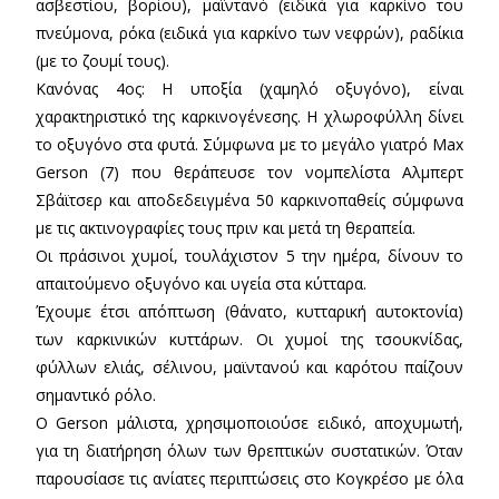
ασβεστίου, βορίου), μαϊντανό (ειδικά για καρκίνο του
πνεύμονα, ρόκα (ειδικά για καρκίνο των νεφρών), ραδίκια
(με το ζουμί τους).
Κανόνας 4ος: Η υποξία (χαμηλό οξυγόνο), είναι
χαρακτηριστικό της καρκινογένεσης. H χλωροφύλλη δίνει
το οξυγόνο στα φυτά. Σύμφωνα με το μεγάλο γιατρό Max
Gerson (7) που θεράπευσε τον νομπελίστα Αλμπερτ
Σβάϊτσερ και αποδεδειγμένα 50 καρκινοπαθείς σύμφωνα
με τις ακτινογραφίες τους πριν και μετά τη θεραπεία.
Οι πράσινοι χυμοί, τουλάχιστον 5 την ημέρα, δίνουν το
απαιτούμενο οξυγόνο και υγεία στα κύτταρα.
Έχουμε έτσι απόπτωση (θάνατο, κυτταρική αυτοκτονία)
των καρκινικών κυττάρων. Οι χυμοί της τσουκνίδας,
φύλλων ελιάς, σέλινου, μαϊντανού και καρότου παίζουν
σημαντικό ρόλο.
Ο Gerson μάλιστα, χρησιμοποιούσε ειδικό, αποχυμωτή,
για τη διατήρηση όλων των θρεπτικών συστατικών. Όταν
παρουσίασε τις ανίατες περιπτώσεις στο Κογκρέσο με όλα