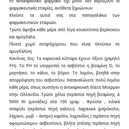
το αντικαρκινικό φάρμακο όχι μόνο δεν κερδίζουν οι
φαρμακευτικές εταιρίες, αντίθετα ζημιώνουν.
Κλείστε τα αυτιά σας στα παπαγαλάκια των
φαρμακευτικών εταιριών.
Τρώτε άφοβα κάθε μέρα από λίγα κουκούτσια βερίκοκου
και αμύγδαλα.
Πίνετε χυμό σιταρόχορτου που είναι πλούσιο σε
αμυγδαλίνη.
Κανόνας 3ος: Τα καρκινικά κύτταρα έχουν όξινο (χαμηλό
ΡΗ). Το ΡΗ το ισορροπεί το ασβέστιο η βιταμίνη D, το
μαγνήσιο, το κάλιο, το βόριο. Το λεμόνι, βοηθά στην
απορρόφηση του ασβεστίου. Καταναλώνετε πολύ λεμόνι
κάθε μέρα, όπως συστήνει η αντικαρκινική δίαιτα Μοερμαν
στην Ολλανδία. Τρώτε χέλια (τεράστια πηγή βιταμίνης Δ
5000 ΙΘ (μονάδες) στα 100 γραμ. . Φρούτα , ειδικά
σταφύλι (τεράστια πηγή καλίου). Λαχανικά (μπρόκολο,
λάχανο, μωβ – άσπρο) καρότα, λαχανίδες ( τεράστια πηγή
αφομοιώσιμου ασβεστίου), βλήτα (επίσης τεράστια πηγή