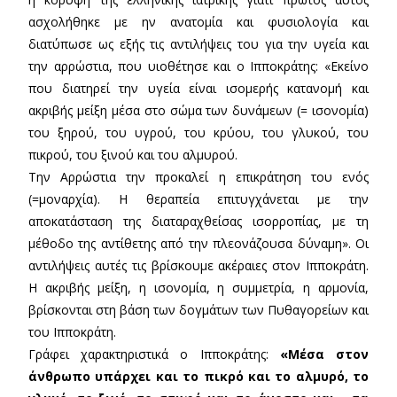
ασχολήθηκε με ην ανατομία και φυσιολογία και
διατύπωσε ως εξής τις αντιλήψεις του για την υγεία και
την αρρώστια, που υιοθέτησε και ο Ιπποκράτης: «Εκείνο
που διατηρεί την υγεία είναι ισομερής κατανομή και
ακριβής μείξη μέσα στο σώμα των δυνάμεων (= ισονομία)
του ξηρού, του υγρού, του κρύου, του γλυκού, του
πικρού, του ξινού και του αλμυρού.
Την Αρρώστια την προκαλεί η επικράτηση του ενός
(=μοναρχία). Η θεραπεία επιτυγχάνεται με την
αποκατάσταση της διαταραχθείσας ισορροπίας, με τη
μέθοδο της αντίθετης από την πλεονάζουσα δύναμη». Οι
αντιλήψεις αυτές τις βρίσκουμε ακέραιες στον Ιπποκράτη.
Η ακριβής μείξη, η ισονομία, η συμμετρία, η αρμονία,
βρίσκονται στη βάση των δογμάτων των Πυθαγορείων και
του Ιπποκράτη.
Γράφει χαρακτηριστικά ο Ιπποκράτης:
«Μέσα στον
άνθρωπο υπάρχει και το πικρό και το αλμυρό, το