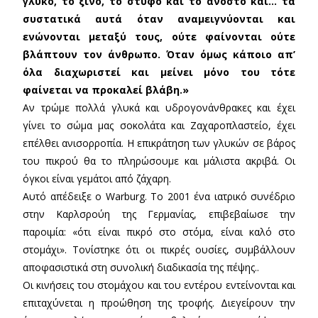
γλυκό, το ξινό, το στυφό και το άνοστο και… τα
συστατικά αυτά όταν αναμειγνύονται και
ενώνονται μεταξύ τους, ούτε φαίνονται ούτε
βλάπτουν τον άνθρωπο. Όταν όμως κάποιο απ’
όλα διαχωριστεί και μείνει μόνο του τότε
φαίνεται να προκαλεί βλάβη.»
Αν τρώμε πολλά γλυκά και υδρογονάνθρακες και έχει
γίνει το σώμα μας σοκολάτα και Ζαχαροπλαστείο, έχει
επέλθει ανισορροπία. Η επικράτηση των γλυκών σε βάρος
του πικρού θα το πληρώσουμε και μάλιστα ακριβά. Οι
όγκοι είναι γεμάτοι από ζάχαρη.
Αυτό απέδειξε ο Warburg. Το 2001 ένα ιατρικό συνέδριο
στην Καρλσρούη της Γερμανίας, επιβεβαίωσε την
παροιμία: «ότι είναι πικρό στο στόμα, είναι καλό στο
στομάχι». Τονίστηκε ότι οι πικρές ουσίες, συμβάλλουν
αποφασιστικά στη συνολική διαδικασία της πέψης..
Οι κινήσεις του στομάχου και του εντέρου εντείνονται και
επιταχύνεται η προώθηση της τροφής. Διεγείρουν την