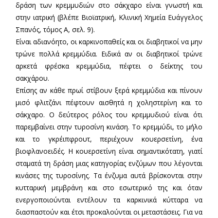
δράση των κρεμμυδιών στο σάκχαρο είναι γνωστή και
στην ιατρική (βλέπε Βιοϊατρική, Κλινική Χημεία Ευάγγελος
Σπανός, τόμος Α, σελ. 9).
Είναι αδιανόητο, οι καρκινοπαθείς και οι διαβητικοί να μην
τρώνε πολλά κρεμμύδια. Ειδικά αν οι διαβητικοί τρώνε
αρκετά φρέσκα κρεμμύδια, πέφτει ο δείκτης του
σακχάρου.
Επίσης αν κάθε πρωί στίβουν ξερά κρεμμύδια και πίνουν
μισό φλιτζάνι πέφτουν αισθητά η χοληστερίνη και το
σάκχαρο. Ο δεύτερος ρόλος του κρεμμυδιού είναι ότι
παρεμβαίνει στην τυροσίνη κινάση. Το κρεμμύδι, το μήλο
και το γκρέιπφρουτ, περιέχουν κουερσετίνη, ένα
βιοφλανοειδές. Η κουερσετίνη είναι σημαντικότατη, γιατί
σταματά τη δράση μιας κατηγορίας ενζύμων που λέγονται
κινάσες της τυροσίνης. Tα ένζυμα αυτά βρίσκονται στην
κυτταρική μεμβράνη και στο εσωτερικό της και όταν
ενεργοποιούνται εντέλουν τα καρκινικά κύτταρα να
διασπαστούν και έτσι προκαλούνται οι μεταστάσεις. Για να