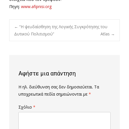
Πηγη:
www.afipnisi.org
Post
←
“Η ψευδαίσθηση της Λογικής Συγκρότησης του
Δυτικού Πολιτισμού”
Atlas
→
navigation
Αφήστε μια απάντηση
Η ηλ. διεύθυνση σας δεν δημοσιεύεται.
Τα
υποχρεωτικά πεδία σημειώνονται με
*
Σχόλιο
*