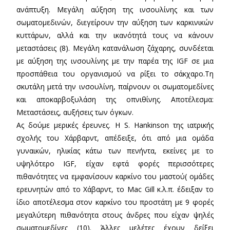
ανάπτυξη. Μεγάλη αύξηση της ινσουλίνης και των
σωματομεδινών, διεγείρουν την αύξηση των καρκινικών
κυττάρων, αλλά και την ικανότητά τους να κάνουν
μεταστάσεις (8). Μεγάλη κατανάλωση ζάχαρης, συνδέεται
με αύξηση της ινσουλίνης με την παρέα της IGF σε μια
προσπάθεια του οργανισμού να ρίξει το σάκχαρο.Τη
σκυτάλη μετά την ινσουλίνη, παίρνουν οι σωματομεδίνες
και αποκαρβοξυλάση της οπνιθίνης. Αποτέλεσμα:
Μεταστάσεις, αυξήσεις των όγκων.
Ας δούμε μερικές έρευνες. Η S. Hankinson της ιατρικής
σχολής του Χάρβαρντ, απέδειξε, ότι από μια ομάδα
γυναικών, ηλικίας κάτω των πενήντα, εκείνες με το
υψηλότερο IGF, είχαν εφτά φορές περισσότερες
πιθανότητες να εμφανίσουν καρκίνο του μαστού( ομάδες
ερευνητών από το Xάβαρντ, το Mac Gill κ.λ.π. έδειξαν το
ίδιο αποτέλεσμα στον καρκίνο του προστάτη με 9 φορές
μεγαλύτερη πιθανότητα στους άνδρες που είχαν ψηλές
σωματομεδίνες (10). Άλλες μελέτες έχουν δείξει