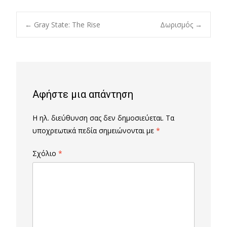
Post
←
Gray State: The Rise
Δωρισμός
→
navigation
Αφήστε μια απάντηση
Η ηλ. διεύθυνση σας δεν δημοσιεύεται.
Τα
υποχρεωτικά πεδία σημειώνονται με
*
Σχόλιο
*