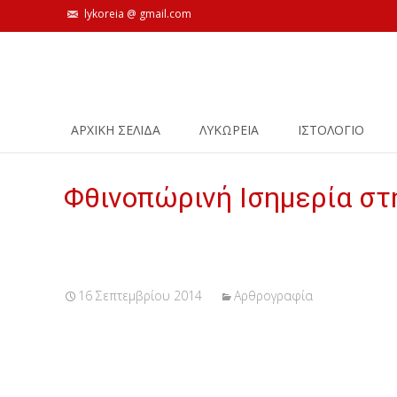
lykoreia @ gmail.com
Skip
ΑΡΧΙΚΗ ΣΕΛΙΔΑ
ΛΥΚΩΡΕΙΑ
ΙΣΤΟΛΌΓΙΟ
to
content
Φθινοπώρινή Ισημερία στ
16 Σεπτεμβρίου 2014
Αρθρογραφία